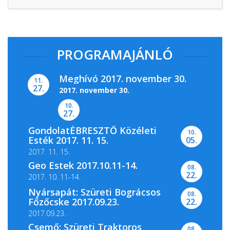
PROGRAMAJÁNLÓ
Meghívó 2017. november 30.
11.
27.
2017. november 30.
10.
27.
GondolatÉBRESZTŐ Közéleti
10.
A Magyar Nemzeti Levéltár Pest Megyei
Esték 2017. 11. 15.
05.
Levéltára, valamint a...
2017. 11. 15.
Geo Estek 2017.10.11-14.
08.
22.
2017. 10. 11-14.
Nyársapát: Szüreti Bográcsos
08.
Főzőcske 2017.09.23.
22.
2017.09.23.
Csemő: Szüreti Traktoros
08.