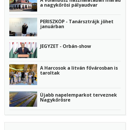
A Volánbusz használatában marad
a nagykőrösi pályaudvar
PERISZKÓP - Tanársztrájk jöhet
januárban
JEGYZET - Orbán-show
A Harcosok a litván fővárosban is
taroltak
Újabb napelemparkot terveznek
Nagykőrösre