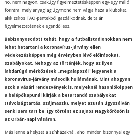
no, nem nagyon, csakúgy figyelmeztetésképpen egy-egy millió
forintra, mely anyagilag úgymond nem vágja haza a klubokat,
akik zsíros TAO-péntekből gazdálkodnak, de talán
figyelmeztetésnek elegendő lesz.
Bebizonyosodott tehát, hogy a futballstadionokban nem
lehet betartani a koronavírus-járvány ellen
védekezésképpen még érvényben lévő előírásokat,
szabályokat. Nehogy az történjék, hogy az ilyen
labdarúgó mérkőzések „megalapozói” legyenek a
koronavírus-járvány második hullámának. Mint ahogyan
azok a vásári rendezvények is, melyeknél hasonlóképpen
a belépőkapunál kiírják a betartandó szabályokat
(távolságtartás, szájmaszk), melyet azután úgyszólván
senki sem tart be. Így történt ez sajnos Nagykőrösön is
az Orbán-napi vásáron.
Más lenne a helyzet a színházaknál, ahol minden bizonnyal egy