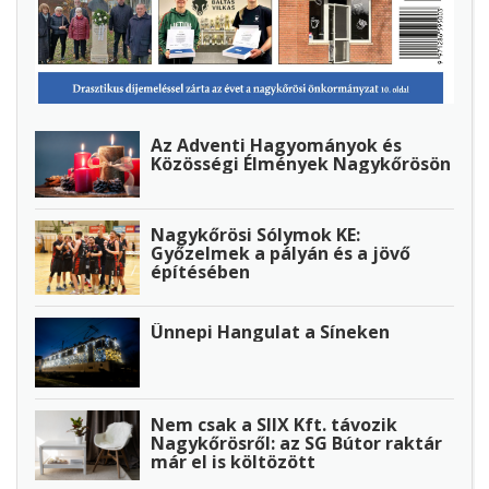
Az Adventi Hagyományok és
Közösségi Élmények Nagykőrösön
Nagykőrösi Sólymok KE:
Győzelmek a pályán és a jövő
építésében
Ünnepi Hangulat a Síneken
Nem csak a SIIX Kft. távozik
Nagykőrösről: az SG Bútor raktár
már el is költözött