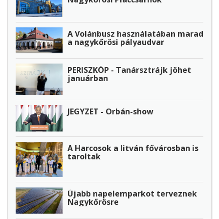
A Volánbusz használatában marad
a nagykőrösi pályaudvar
PERISZKÓP - Tanársztrájk jöhet
januárban
JEGYZET - Orbán-show
A Harcosok a litván fővárosban is
taroltak
Újabb napelemparkot terveznek
Nagykőrösre