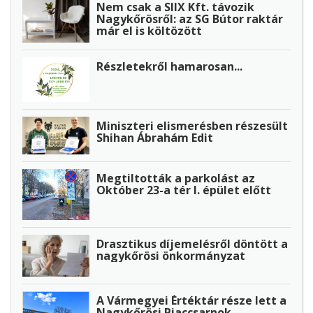
Nem csak a SIIX Kft. távozik
Nagykőrösről: az SG Bútor raktár
már el is költözött
Részletekről hamarosan...
Miniszteri elismerésben részesült
Shihan Ábrahám Edit
Megtiltották a parkolást az
Október 23-a tér I. épület előtt
Drasztikus díjemelésről döntött a
nagykőrösi önkormányzat
A Vármegyei Értéktár része lett a
Nagykőrösi Piaccsarnok