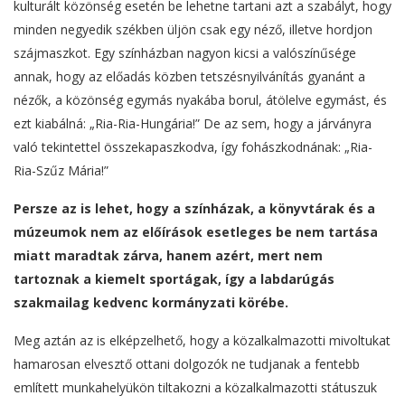
kulturált közönség esetén be lehetne tartani azt a szabályt, hogy
minden negyedik székben üljön csak egy néző, illetve hordjon
szájmaszkot. Egy színházban nagyon kicsi a valószínűsége
annak, hogy az előadás közben tetszésnyilvánítás gyanánt a
nézők, a közönség egymás nyakába borul, átölelve egymást, és
ezt kiabálná: „Ria-Ria-Hungária!” De az sem, hogy a járványra
való tekintettel összekapaszkodva, így fohászkodnának: „Ria-
Ria-Szűz Mária!”
Persze az is lehet, hogy a színházak, a könyvtárak és a
múzeumok nem az előírások esetleges be nem tartása
miatt maradtak zárva, hanem azért, mert nem
tartoznak a kiemelt sportágak, így a labdarúgás
szakmailag kedvenc kormányzati körébe.
Meg aztán az is elképzelhető, hogy a közalkalmazotti mivoltukat
hamarosan elvesztő ottani dolgozók ne tudjanak a fentebb
említett munkahelyükön tiltakozni a közalkalmazotti státuszuk