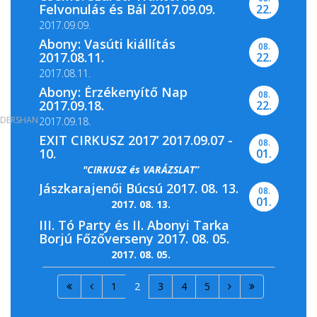
Felvonulás és Bál 2017.09.09.
22.
2017.09.09.
Abony: Vasúti kiállítás
08.
2017.08.11.
22.
2017.08.11.
Abony: Érzékenyítő Nap
08.
2017.09.18.
22.
DERSHAN
2017.09.18.
EXIT CIRKUSZ 2017’ 2017.09.07 -
08.
10.
01.
"CIRKUSZ és VARÁZSLAT”
Jászkarajenői Búcsú 2017. 08. 13.
08.
01.
2017. 08. 13.
III. Tó Party és II. Abonyi Tarka
Borjú Főzőverseny 2017. 08. 05.
2017. 08. 05.
1
2
3
4
5