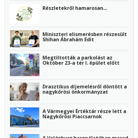
Részletekről hamarosan...
Miniszteri elismerésben részesült
Shihan Ábrahám Edit
Megtiltották a parkolást az
Október 23-a tér I. épület előtt
Drasztikus díjemelésről döntött a
nagykőrösi önkormányzat
A Vármegyei Értéktár része lett a
Nagykőrösi Piaccsarnok