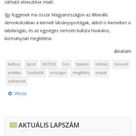
várható elvesztése miatt.
Így függenek ma össze Magyarországon az illiberális
demokráciában a kiemelt látványsportágak, abból is kiemelten a
labdarúgás, és az egységes nemzeti kultúra hivatalos,
kormányzati megítélése.
ábrahám
Kultúra
Sport
NOTESZ
Foci
Stadion
színház
Koncert
politika
Szurkolók
orszűgos
megítélés
maszk
széksorok
Vissza
AKTUÁLIS LAPSZÁM