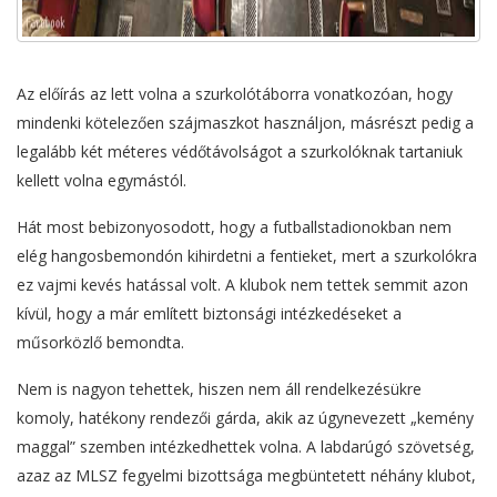
Az előírás az lett volna a szurkolótáborra vonatkozóan, hogy
mindenki kötelezően szájmaszkot használjon, másrészt pedig a
legalább két méteres védőtávolságot a szurkolóknak tartaniuk
kellett volna egymástól.
Hát most bebizonyosodott, hogy a futballstadionokban nem
elég hangosbemondón kihirdetni a fentieket, mert a szurkolókra
ez vajmi kevés hatással volt. A klubok nem tettek semmit azon
kívül, hogy a már említett biztonsági intézkedéseket a
műsorközlő bemondta.
Nem is nagyon tehettek, hiszen nem áll rendelkezésükre
komoly, hatékony rendezői gárda, akik az úgynevezett „kemény
maggal” szemben intézkedhettek volna. A labdarúgó szövetség,
azaz az MLSZ fegyelmi bizottsága megbüntetett néhány klubot,