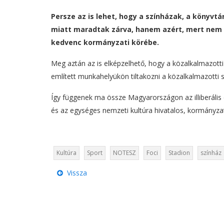
Persze az is lehet, hogy a színházak, a könyv
miatt maradtak zárva, hanem azért, mert nem 
kedvenc kormányzati körébe.
Meg aztán az is elképzelhető, hogy a közalkalmazott
említett munkahelyükön tiltakozni a közalkalmazotti 
Így függenek ma össze Magyarországon az illiberális
és az egységes nemzeti kultúra hivatalos, kormányzat
Kultúra
Sport
NOTESZ
Foci
Stadion
színház
Vissza