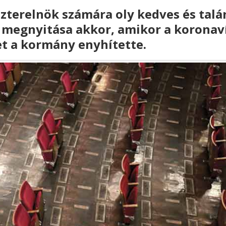
szterelnök számára oly kedves és talá
k megnyitása akkor, amikor a koronav
et a kormány enyhítette.