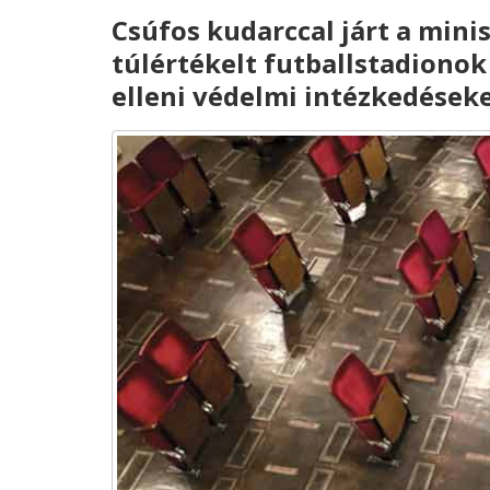
Csúfos kudarccal járt a mini
túlértékelt futballstadiono
elleni védelmi intézkedések