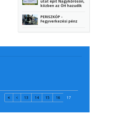
utat épít Nagykőrösön,
közben az ÖH hazudik
PERISZKÓP -
Fegyverkezési pénz
13
14
15
16
17