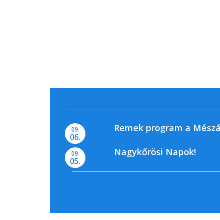
Remek program a Mészá
09.
06.
Nagykőrösi Napok!
09.
05.