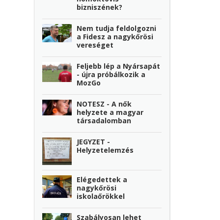
bizniszének?
Nem tudja feldolgozni
a Fidesz a nagykőrösi
vereséget
Feljebb lép a Nyársapát
- újra próbálkozik a
MozGo
NOTESZ - A nők
helyzete a magyar
társadalomban
JEGYZET -
Helyzetelemzés
Elégedettek a
nagykőrösi
iskolaőrökkel
Szabályosan lehet