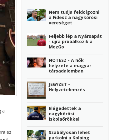
Nem tudja feldolgozni
a Fidesz a nagykőrösi
vereséget
Feljebb lép a Nyársapát
- újra próbálkozik a
MozGo
NOTESZ - A nők
helyzete a magyar
társadalomban
JEGYZET -
Helyzetelemzés
Elégedettek a
g a
nagykőrösi
iskolaőrökkel
kra ez
Szabályosan lehet
parkolni a Kolping