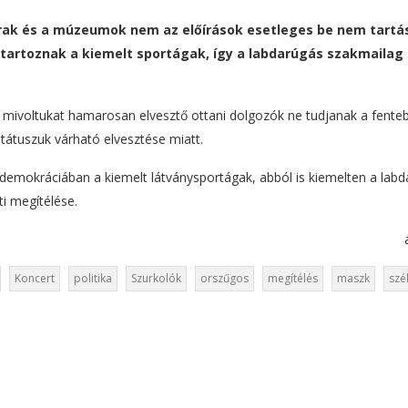
tárak és a múzeumok nem az előírások esetleges be nem tartá
tartoznak a kiemelt sportágak, így a labdarúgás szakmailag
i mivoltukat hamarosan elvesztő ottani dolgozók ne tudjanak a fente
státuszuk várható elvesztése miatt.
 demokráciában a kiemelt látványsportágak, abból is kiemelten a labd
i megítélése.
Koncert
politika
Szurkolók
orszűgos
megítélés
maszk
szé