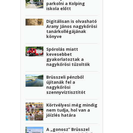
parkolni a Kolping
iskola előtt
Digitálisan is olvasható
Arany János nagykőrösi
tanárkollégájának
könyve
Spórolás miatt
kevesebbet
gyakorlatoztak a
nagykőrösi tűzoltók
Brüsszeli pénzből
újítanák fel a
nagykőrösi
szennyvíztisztítót
Körtvélyesi még mindig
nem tudja, hol van a
jóízlés határa
A „gonosz” Brüsszel