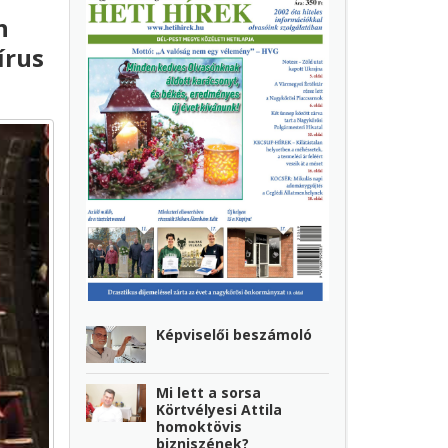
n
írus
Képviselői beszámoló
Mi lett a sorsa
Körtvélyesi Attila
homoktövis
bizniszének?