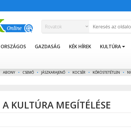
ORSZÁGOS
GAZDASÁG
KÉK HÍREK
KULTÚRA
ABONY
•
CSEMŐ
•
JÁSZKARAJENŐ
•
KOCSÉR
•
KŐRÖSTETÉTLEN
•
N
S A KULTÚRA MEGÍTÉLÉSE