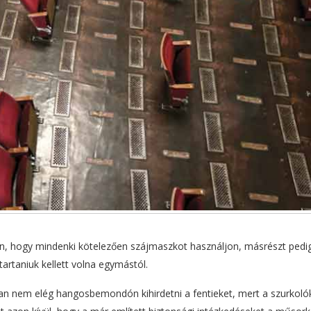
óan, hogy mindenki kötelezően szájmaszkot használjon, másrészt pedi
artaniuk kellett volna egymástól.
an nem elég hangosbemondón kihirdetni a fentieket, mert a szurkoló