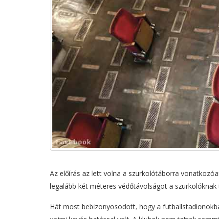
Az előírás az lett volna a szurkolótáborra vonatkoz
legalább két méteres védőtávolságot a szurkolóknak t
Hát most bebizonyosodott, hogy a futballstadionokb