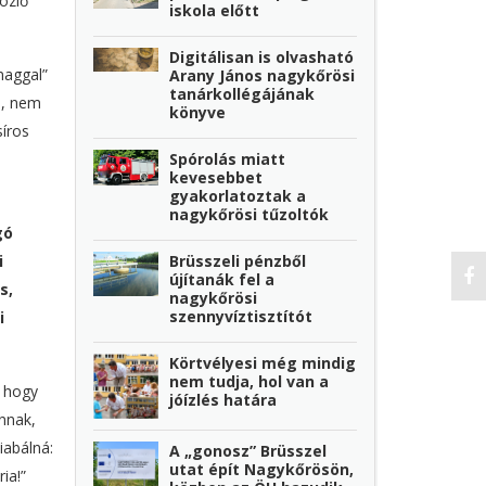
özlő
iskola előtt
Digitálisan is olvasható
maggal”
Arany János nagykőrösi
tanárkollégájának
o, nem
könyve
síros
Spórolás miatt
kevesebbet
gyakorlatoztak a
nagykőrösi tűzoltók
gó
Brüsszeli pénzből
i
újítanák fel a
s,
nagykőrösi
szennyvíztisztítót
i
Körtvélyesi még mindig
nem tudja, hol van a
, hogy
jóízlés határa
nnak,
iabálná:
A „gonosz” Brüsszel
utat épít Nagykőrösön,
ia!”