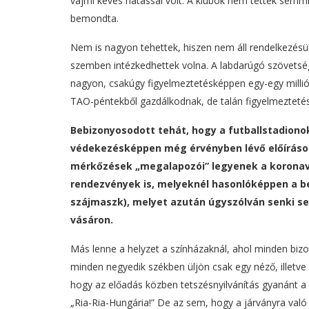
vajmi kevés hatással volt. A klubok nem tettek semmi
bemondta.
Nem is nagyon tehettek, hiszen nem áll rendelkezés
szemben intézkedhettek volna. A labdarúgó szövetsé
nagyon, csakúgy figyelmeztetésképpen egy-egy millió
TAO-péntekből gazdálkodnak, de talán figyelmeztetés
Bebizonyosodott tehát, hogy a futballstadiono
védekezésképpen még érvényben lévő előírásoka
mérkőzések „megalapozói” legyenek a koronaví
rendezvények is, melyeknél hasonlóképpen a be
szájmaszk), melyet azután úgyszólván senki se
vásáron.
Más lenne a helyzet a színházaknál, ahol minden bizon
minden negyedik székben üljön csak egy néző, illetv
hogy az előadás közben tetszésnyilvánítás gyanánt a
„Ria-Ria-Hungária!” De az sem, hogy a járványra való