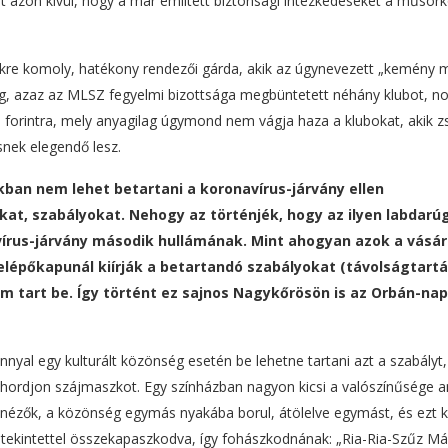
t azon kívül, hogy a már említett biztonsági intézkedéseket a műsork
ükre komoly, hatékony rendezői gárda, akik az úgynevezett „kemény 
g, azaz az MLSZ fegyelmi bizottsága megbüntetett néhány klubot, n
 forintra, mely anyagilag úgymond nem vágja haza a klubokat, akik z
nek elegendő lesz.
kban nem lehet betartani a koronavírus-járvány ellen
t, szabályokat. Nehogy az történjék, hogy az ilyen labdarú
rus-járvány második hullámának. Mint ahogyan azok a vásár
lépőkapunál kiírják a betartandó szabályokat (távolságtartá
m tart be. Így történt ez sajnos Nagykőrösön is az Orbán-nap
nyal egy kulturált közönség esetén be lehetne tartani azt a szabályt
e hordjon szájmaszkot. Egy színházban nagyon kicsi a valószínűsége a
 nézők, a közönség egymás nyakába borul, átölelve egymást, és ezt k
 tekintettel összekapaszkodva, így fohászkodnának: „Ria-Ria-Szűz Már