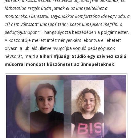
fellépők, a köszöntésben résztvevők digitális jellé alakulnak, és
láthatatlan rezgés útján jutnak el az ünnepeltekhez a
monitorokon keresztül. Ugyanakkor komfortzóna ide vagy oda, a
cél nem változott: ünneppé tenni, közös ünnepként megélni a
pedagógusnapot.”
– hangsúlyozta beszédében a polgármester.
A köszöntője mellett intézményenként lebontva el lehetett
olvasni a jubiláló, illetve nyugdíjba vonuló pedagógusok
névsorát, majd a
Bihari Ifjúsági Stúdió egy szívhez szóló
műsorral mondott köszönetet az ünnepelteknek.