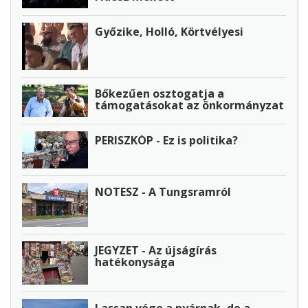
Győzike, Holló, Körtvélyesi
Bőkezűen osztogatja a
támogatásokat az önkormányzat
PERISZKÓP - Ez is politika?
NOTESZ - A Tungsramról
JEGYZET - Az újságírás
hatékonysága
Lassan vége a nyárnak, de a