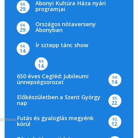
Abonyi Kultúra Háza nyári
04.
programjai
29.
Országos nótaverseny
04.
Abonyban
29.
Ír sztepp tánc show
04.
14.
04.
14.
650 éves Cegléd: Jubileumi
04.
ünnepségsorozat
14.
Előkészületben a Szent György
03.
nap
22.
Futás és gyaloglás megyénk
02.
DERSHAN
körül
12.