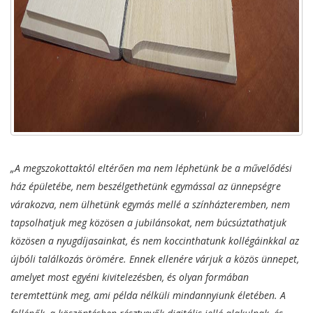
„A megszokottaktól eltérően ma nem léphetünk be a művelődési
ház épületébe, nem beszélgethetünk egymással az ünnepségre
várakozva, nem ülhetünk egymás mellé a színházteremben, nem
tapsolhatjuk meg közösen a jubilánsokat, nem búcsúztathatjuk
közösen a nyugdíjasainkat, és nem koccinthatunk kollégáinkkal az
újbóli találkozás örömére. Ennek ellenére várjuk a közös ünnepet,
amelyet most egyéni kivitelezésben, és olyan formában
teremtettünk meg, ami példa nélküli mindannyiunk életében. A