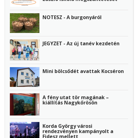
NOTESZ - A burgonyáról
JEGYZET - Az új tanév kezdetén
Mini bölcsődét avattak Kocséron
A fény utat tör magának –
kiállítás Nagykőrösön
Korda György városi
rendezvényen kampányolt a
Fidesz mellett