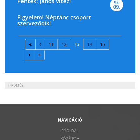
Péntek: János vitéz!
02.
09.
Figyelem! Néptánc csoport
szerveződik!
11
12
13
14
15
HÍRDETÉS
NAVIGÁCIÓ
FŐOLDAL
KÖZÉLET