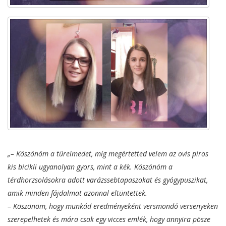
„– Köszönöm a türelmedet, míg megértetted velem az ovis piros
kis bicikli ugyanolyan gyors, mint a kék. Köszönöm a
térdhorzsolásokra adott varázssebtapaszokat és gyógypuszikat,
amik minden fájdalmat azonnal eltüntettek.
– Köszönöm, hogy munkád eredményeként versmondó versenyeken
szerepelhetek és mára csak egy vicces emlék, hogy annyira pösze