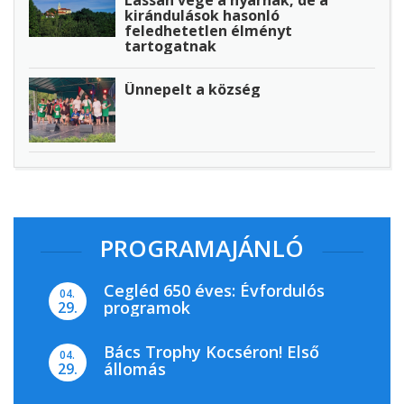
kirándulások hasonló
feledhetetlen élményt
tartogatnak
Ünnepelt a község
PROGRAMAJÁNLÓ
Cegléd 650 éves: Évfordulós
04.
programok
29.
Bács Trophy Kocséron! Első
04.
állomás
29.