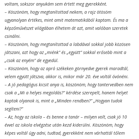
voltam, sokszor anyukám sem értett meg gyerekként.
– Köszönöm, hogy megtanítottad nekem, a rajz ötösöm
ugyanolyan értékes, mint amit matematikából kaptam. És ma a
képzőművészet világában élhetem át azt, amit valóban szeretek
csinálni.
– Köszönöm, hogy megtanítottad a labdával sokkal jobb közösen
játszani, azt hogy az „miénk” és „együtt” sokkal erősebb mint a
„csak az enyém” de egyedül.
– Köszönöm, hogy az apró székeken görnyedve gyerek maradtál,
velem együtt játszva, akkor is, mikor már 20. éve voltál óvónéni.
– A jó pedagógus kicsit anya is, köszönöm, hogy tantervedben nem
csak a „Mi a helyes megoldás?” kérdése szerepelt, hanem helyet
kaptak olyanok is, mint a „Minden rendben?” „Hogyan tudok
segíteni?”
– Az, hogy az iskola – és benne a tanár – milyen volt, csak jó 10
évvel az iskola elvégzése után kezd kiderülni. Köszönöm, hogy
képes voltál úgy adni, tudtad, gyerekként nem várhattál tőlem