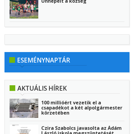
Ünnepelt a község
ESEMÉNYNAPTÁR
AKTUÁLIS HÍREK
100 millióért vezetik el a
csapadékot a két alpolgármester
körzetében
Czira Szabolcs javasolta az Ádám
László iskola megszüntetését