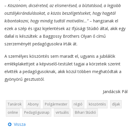
– Köszönöm, dicséreted, az elismerésed, a bíztatásod, a legjobb
osztálykirándulásokat, a közös beszélgetéseket, hogy hagytál
kibontakozni, hogy mindig tudtál motiválni…”
– hangzanak el
ezek a szép és igaz kijelentések az Ifjúsági Stúdió által, akik egy
dallal is készültek: a Baggossy Brothers Olyan ő című
szerzeményét pedagógusokra írták át.
A személyes köszöntés sem maradt el, ugyanis a jubilálók
emlékplakettjeit a képviselő-testület tagjai a körzeteik szerint
elvitték a pedagógusoknak, akik közül többen meghatódtak a
gyönyörű gesztustól.
Jandácsik Pál
Tanárok
Abony
Polgármester
régió
köszöntés
díjak
online
Pedagógusnap
virtuális
Bihari Stúdió
Vissza