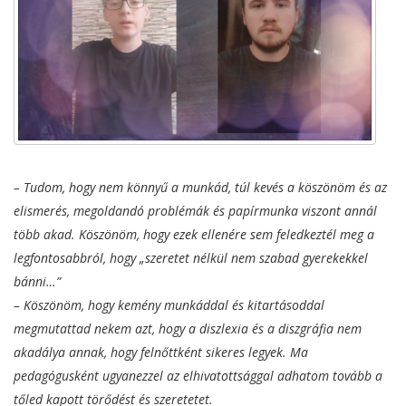
– Tudom, hogy nem könnyű a munkád, túl kevés a köszönöm és az
elismerés, megoldandó problémák és papírmunka viszont annál
több akad. Köszönöm, hogy ezek ellenére sem feledkeztél meg a
legfontosabbról, hogy „szeretet nélkül nem szabad gyerekekkel
bánni…”
– Köszönöm, hogy kemény munkáddal és kitartásoddal
megmutattad nekem azt, hogy a diszlexia és a diszgráfia nem
akadálya annak, hogy felnőttként sikeres legyek. Ma
pedagógusként ugyanezzel az elhivatottsággal adhatom tovább a
tőled kapott törődést és szeretetet.