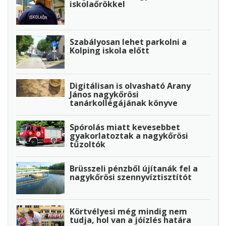
iskolaőrökkel
Szabályosan lehet parkolni a
Kolping iskola előtt
Digitálisan is olvasható Arany
János nagykőrösi
tanárkollégájának könyve
Spórolás miatt kevesebbet
gyakorlatoztak a nagykőrösi
tűzoltók
Brüsszeli pénzből újítanák fel a
nagykőrösi szennyvíztisztítót
Körtvélyesi még mindig nem
tudja, hol van a jóízlés határa