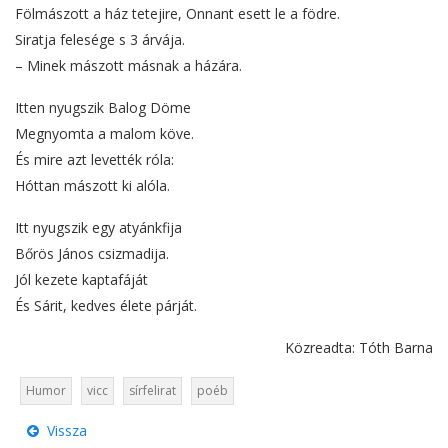
Fölmászott a ház tetejire, Onnant esett le a födre.
Siratja felesége s 3 árvája.
– Minek mászott másnak a házára.
Itten nyugszik Balog Döme
Megnyomta a malom köve.
És mire azt levették róla:
Hóttan mászott ki alóla.
Itt nyugszik egy atyánkfija
Bőrös János csizmadija.
Jól kezete kaptafáját
És Sárit, kedves élete párját.
Közreadta: Tóth Barna
Humor
vicc
sírfelirat
poéb
Vissza