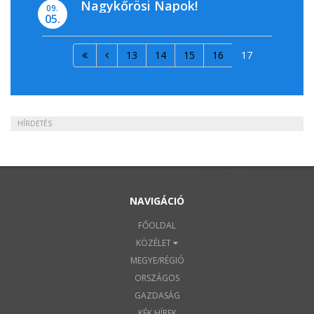
Nagykőrösi Napok!
09.
05.
13
14
15
16
17
HÍRDETÉS
NAVIGÁCIÓ
FŐOLDAL
KÖZÉLET
MEGYE/RÉGIÓ
ORSZÁGOS
GAZDASÁG
KÉK HÍREK