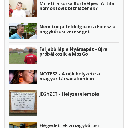
Mi lett a sorsa Körtvélyesi Attila
homoktövis bizniszének?
Nem tudja feldolgozni a Fidesz a
nagykőrösi vereséget
Feljebb lép a Nyársapát - újra
próbálkozik a MozGo
NOTESZ - A nők helyzete a
magyar társadalomban
JEGYZET - Helyzetelemzés
Elégedettek a nagykőrösi