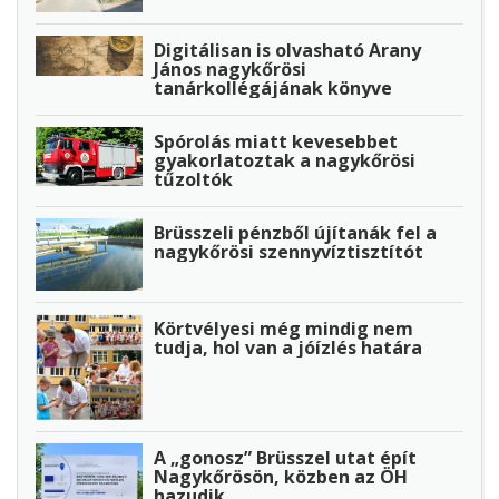
Digitálisan is olvasható Arany
János nagykőrösi
tanárkollégájának könyve
Spórolás miatt kevesebbet
gyakorlatoztak a nagykőrösi
tűzoltók
Brüsszeli pénzből újítanák fel a
nagykőrösi szennyvíztisztítót
Körtvélyesi még mindig nem
tudja, hol van a jóízlés határa
A „gonosz” Brüsszel utat épít
Nagykőrösön, közben az ÖH
hazudik