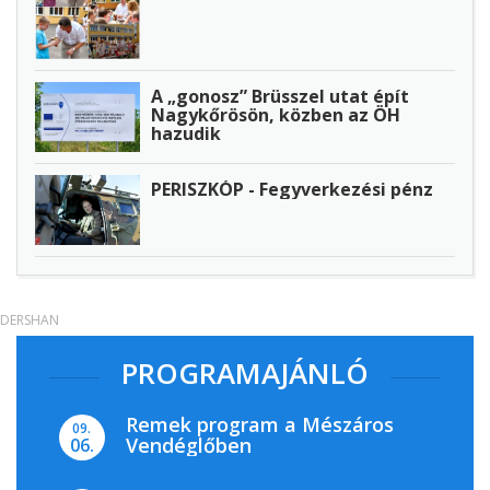
A „gonosz” Brüsszel utat épít
Nagykőrösön, közben az ÖH
hazudik
PERISZKÓP - Fegyverkezési pénz
DERSHAN
PROGRAMAJÁNLÓ
Remek program a Mészáros
09.
Vendéglőben
06.