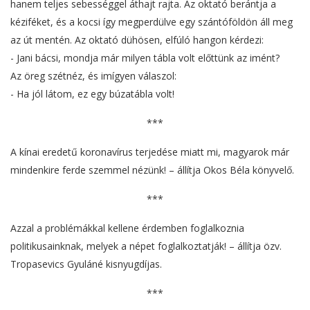
hanem teljes sebességgel áthajt rajta. Az oktató berántja a
kéziféket, és a kocsi így megperdülve egy szántóföldön áll meg
az út mentén. Az oktató dühösen, elfúló hangon kérdezi:
- Jani bácsi, mondja már milyen tábla volt előttünk az imént?
Az öreg szétnéz, és imígyen válaszol:
- Ha jól látom, ez egy búzatábla volt!
***
A kínai eredetű koronavírus terjedése miatt mi, magyarok már
mindenkire ferde szemmel nézünk! – állítja Okos Béla könyvelő.
***
Azzal a problémákkal kellene érdemben foglalkoznia
politikusainknak, melyek a népet foglalkoztatják! – állítja özv.
Tropasevics Gyuláné kisnyugdíjas.
***