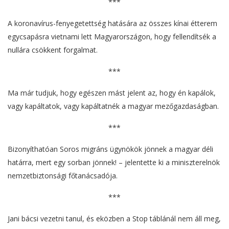
***
A koronavírus-fenyegetettség hatására az összes kínai étterem
egycsapásra vietnami lett Magyarországon, hogy fellendítsék a
nullára csökkent forgalmat.
***
Ma már tudjuk, hogy egészen mást jelent az, hogy én kapálok,
vagy kapáltatok, vagy kapáltatnék a magyar mezőgazdaságban.
***
Bizonyíthatóan Soros migráns ügynökök jönnek a magyar déli
határra, mert egy sorban jönnek! – jelentette ki a miniszterelnök
nemzetbiztonsági főtanácsadója.
***
Jani bácsi vezetni tanul, és eközben a Stop táblánál nem áll meg,