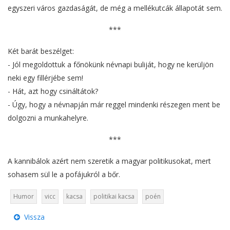
egyszeri város gazdaságát, de még a mellékutcák állapotát sem.
***
Két barát beszélget:
- Jól megoldottuk a főnökünk névnapi buliját, hogy ne kerüljön
neki egy fillérjébe sem!
- Hát, azt hogy csináltátok?
- Úgy, hogy a névnapján már reggel mindenki részegen ment be
dolgozni a munkahelyre.
***
A kannibálok azért nem szeretik a magyar politikusokat, mert
sohasem sül le a pofájukról a bőr.
Humor
vicc
kacsa
politikai kacsa
poén
Vissza