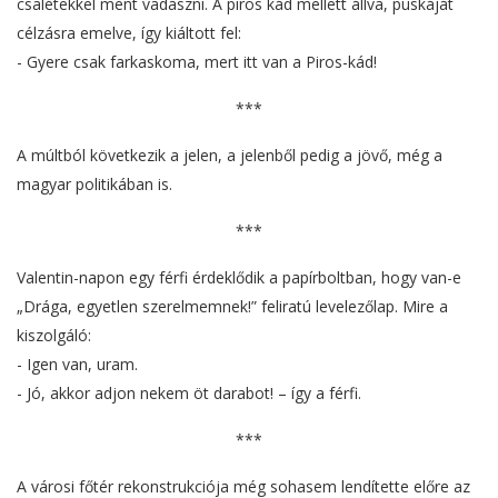
csalétekkel ment vadászni. A piros kád mellett állva, puskáját
célzásra emelve, így kiáltott fel:
- Gyere csak farkaskoma, mert itt van a Piros-kád!
***
A múltból következik a jelen, a jelenből pedig a jövő, még a
magyar politikában is.
***
Valentin-napon egy férfi érdeklődik a papírboltban, hogy van-e
„Drága, egyetlen szerelmemnek!” feliratú levelezőlap. Mire a
kiszolgáló:
- Igen van, uram.
- Jó, akkor adjon nekem öt darabot! – így a férfi.
***
A városi főtér rekonstrukciója még sohasem lendítette előre az