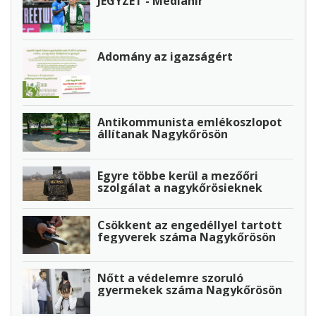
JEGYZET - Médiahír
Adomány az igazságért
Antikommunista emlékoszlopot
állítanak Nagykőrösön
Egyre többe kerül a mezőőri
szolgálat a nagykőrösieknek
Csökkent az engedéllyel tartott
fegyverek száma Nagykőrösön
Nőtt a védelemre szoruló
gyermekek száma Nagykőrösön