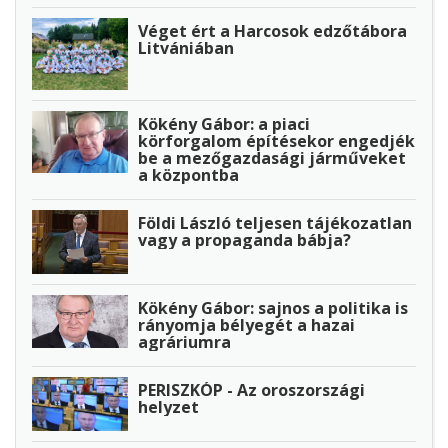
Véget ért a Harcosok edzőtábora
Litvániában
Kökény Gábor: a piaci
körforgalom építésekor engedjék
be a mezőgazdasági járműveket
a központba
Földi László teljesen tájékozatlan
vagy a propaganda bábja?
Kökény Gábor: sajnos a politika is
rányomja bélyegét a hazai
agráriumra
PERISZKÓP - Az oroszországi
helyzet