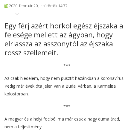
2020. február 20., csütörtök 14:37
Egy férj azért horkol egész éjszaka a
felesége mellett az ágyban, hogy
elriassza az asszonytól az éjszaka
rossz szellemeit.
***
Az csak hiedelem, hogy nem pusztít hazánkban a koronavírus.
Pedig már évek óta jelen van a Budai Várban, a Karmelita
kolostorban.
***
A magyar és a helyi fociból ma már csak a nagy duma árad,
nem a teljesítmény.