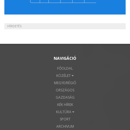
HÍRDETÉS
NAVIGÁCIÓ
FŐOLDAL
KÖZÉLET
MEGYE/RÉGIÓ
ORSZÁGOS
GAZDASÁG
KÉK HÍREK
KULTÚRA
SPORT
ARCHIVUM