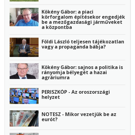
Kökény Gábor: a piaci
körforgalom építésekor engedjék
be a mezőgazdasági járműveket
a központba
Földi László teljesen tájékozatlan
vagy a propaganda bábja?
Kökény Gábor: sajnos a politika is
rányomja bélyegét a hazai
agráriumra
PERISZKÓP - Az oroszországi
helyzet
NOTESZ - Mikor vezetjük be az
eurót?