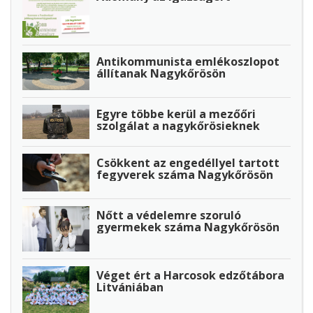
Antikommunista emlékoszlopot
állítanak Nagykőrösön
Egyre többe kerül a mezőőri
szolgálat a nagykőrösieknek
Csökkent az engedéllyel tartott
fegyverek száma Nagykőrösön
Nőtt a védelemre szoruló
gyermekek száma Nagykőrösön
Véget ért a Harcosok edzőtábora
Litvániában