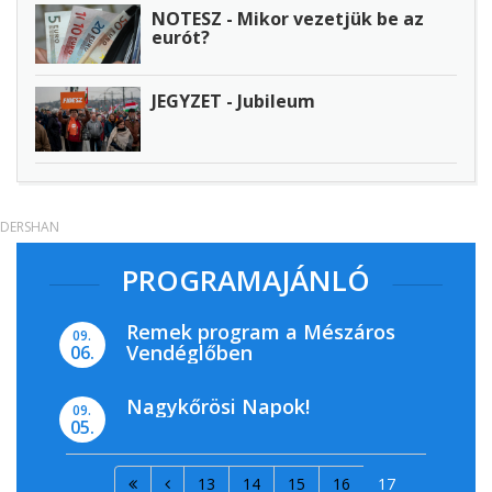
NOTESZ - Mikor vezetjük be az
eurót?
JEGYZET - Jubileum
DERSHAN
PROGRAMAJÁNLÓ
Remek program a Mészáros
09.
Vendéglőben
06.
Nagykőrösi Napok!
09.
05.
13
14
15
16
17