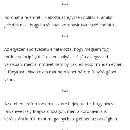
***
Koronát a fejemre! – kiáltotta az egyszeri politikus, amikor
jelezték neki, hogy hazánkban koronavírus-invázió várható.
***
Az egyszeri sportvezető elhatározta, hogy mégsem fog
műfüves focipályát létesíteni pályázat útján az egyszeri
városban, mert a műfüvet nem nyírják, és akkor minden évben
a fűnyírásra hivatkozva már nem lehet három fűnyíró gépet
venni.
***
Az emberi erőforrások minisztere bejelentette, hogy nincs
járványveszély Magyarországon, mert a koronavírus is
várólistára került, mint megannyi beteg ebben az országban.