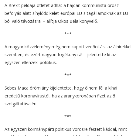
A Brexit példája ötletet adhat a hajdan kommunista orosz
befolyás alatt sínylődő kelet-európai EU-s tagállamoknak az EU-
ból való távozásra! – állítja Okos Béla könyvelő.
***
A magyar közvélemény még nem kapott védőoltást az álhírekkel
szemben, és ezért nagyon fogékony rá! – jelentette ki az
egyszeri ellenzéki politikus.
***
Sebes Maca örömlány kijelentette, hogy ő nem fél a kínai
eredetű koronavírustól, ha az aranykoronában fizet az ő
szolgáltatásaiért.
***
Az egyszeri kormánypárti politikus vörösre festett káddal, mint