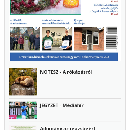
NOTESZ - A rókázásról
JEGYZET - Médiahír
Adomány az igazságért