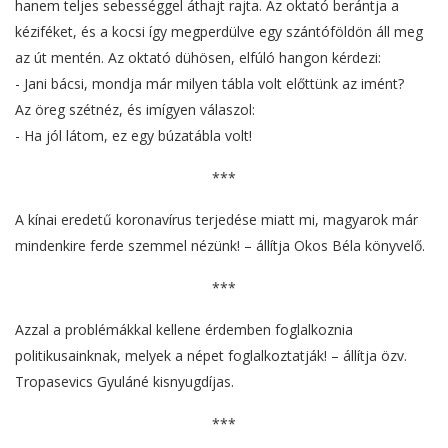
hanem teljes sebességgel áthajt rajta. Az oktató berántja a
kéziféket, és a kocsi így megperdülve egy szántóföldön áll meg
az út mentén. Az oktató dühösen, elfúló hangon kérdezi:
- Jani bácsi, mondja már milyen tábla volt előttünk az imént?
Az öreg szétnéz, és imígyen válaszol:
- Ha jól látom, ez egy búzatábla volt!
***
A kínai eredetű koronavírus terjedése miatt mi, magyarok már
mindenkire ferde szemmel nézünk! – állítja Okos Béla könyvelő.
***
Azzal a problémákkal kellene érdemben foglalkoznia
politikusainknak, melyek a népet foglalkoztatják! – állítja özv.
Tropasevics Gyuláné kisnyugdíjas.
***