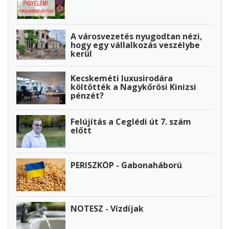
A városvezetés nyugodtan nézi,
hogy egy vállalkozás veszélybe
kerül
Kecskeméti luxusirodára
költötték a Nagykőrösi Kinizsi
pénzét?
Felújítás a Ceglédi út 7. szám
előtt
PERISZKÓP - Gabonaháború
NOTESZ - Vízdíjak