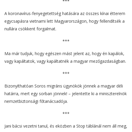
***
A koronavírus-fenyegetettség hatására az összes kínai étterem
egycsapásra vietnami lett Magyarországon, hogy fellendítsék a
nullára csökkent forgalmat.
***
Ma már tudjuk, hogy egészen mást jelent az, hogy én kapálok,
vagy kapáltatok, vagy kapáltatnék a magyar mezőgazdaságban.
***
Bizonyíthatóan Soros migráns ügynökök jönnek a magyar déli
határra, mert egy sorban jönnek! – jelentette ki a miniszterelnök
nemzetbiztonsági főtanácsadója.
***
Jani bácsi vezetni tanul, és eközben a Stop táblánál nem áll meg,