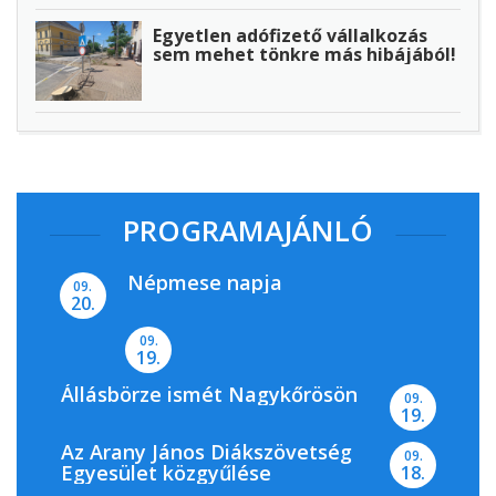
Egyetlen adófizető vállalkozás
sem mehet tönkre más hibájából!
PROGRAMAJÁNLÓ
Népmese napja
09.
20.
09.
19.
Állásbörze ismét Nagykőrösön
09.
19.
Az Arany János Diákszövetség
09.
Egyesület közgyűlése
18.