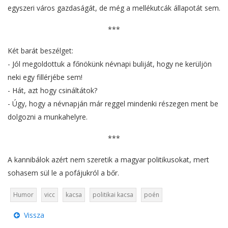
egyszeri város gazdaságát, de még a mellékutcák állapotát sem.
***
Két barát beszélget:
- Jól megoldottuk a főnökünk névnapi buliját, hogy ne kerüljön
neki egy fillérjébe sem!
- Hát, azt hogy csináltátok?
- Úgy, hogy a névnapján már reggel mindenki részegen ment be
dolgozni a munkahelyre.
***
A kannibálok azért nem szeretik a magyar politikusokat, mert
sohasem sül le a pofájukról a bőr.
Humor
vicc
kacsa
politikai kacsa
poén
Vissza