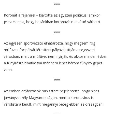
***
Koronát a fejemre! – kiáltotta az egyszeri politikus, amikor
jelezték neki, hogy hazánkban koronavírus-invázió várható.
***
Az egyszeri sportvezető elhatározta, hogy mégsem fog
műfüves focipályát létesíteni pályázat útján az egyszeri
városban, mert a műfüvet nem nyírják, és akkor minden évben
a fűnyírásra hivatkozva már nem lehet három fűnyíró gépet
venni.
***
Az emberi erőforrások minisztere bejelentette, hogy nincs
járványveszély Magyarországon, mert a koronavírus is
várólistára került, mint megannyi beteg ebben az országban.