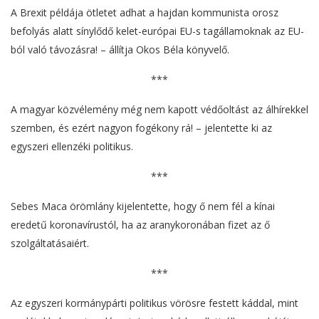
A Brexit példája ötletet adhat a hajdan kommunista orosz
befolyás alatt sínylődő kelet-európai EU-s tagállamoknak az EU-
ból való távozásra! – állítja Okos Béla könyvelő.
***
A magyar közvélemény még nem kapott védőoltást az álhírekkel
szemben, és ezért nagyon fogékony rá! – jelentette ki az
egyszeri ellenzéki politikus.
***
Sebes Maca örömlány kijelentette, hogy ő nem fél a kínai
eredetű koronavírustól, ha az aranykoronában fizet az ő
szolgáltatásaiért.
***
Az egyszeri kormánypárti politikus vörösre festett káddal, mint