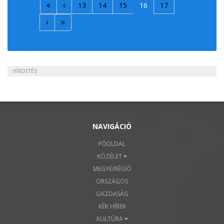
13
14
15
16
17
HÍRDETÉS
NAVIGÁCIÓ
FŐOLDAL
KÖZÉLET
MEGYE/RÉGIÓ
ORSZÁGOS
GAZDASÁG
KÉK HÍREK
KULTÚRA