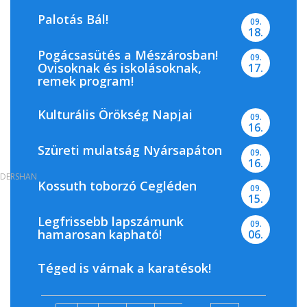
Palotás Bál!
09.
18.
Pogácsasütés a Mészárosban!
09.
Ovisoknak és iskolásoknak,
17.
remek program!
Kulturális Örökség Napjai
09.
16.
Szüreti mulatság Nyársapáton
09.
16.
DERSHAN
Kossuth toborzó Cegléden
09.
15.
Legfrissebb lapszámunk
09.
hamarosan kapható!
06.
Téged is várnak a karatésok!