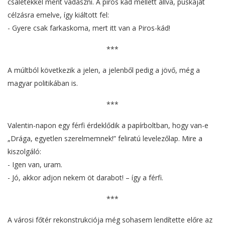
csalétekkel ment vadászni. A piros kád mellett állva, puskáját
célzásra emelve, így kiáltott fel:
- Gyere csak farkaskoma, mert itt van a Piros-kád!
***
A múltból következik a jelen, a jelenből pedig a jövő, még a
magyar politikában is.
***
Valentin-napon egy férfi érdeklődik a papírboltban, hogy van-e
„Drága, egyetlen szerelmemnek!” feliratú levelezőlap. Mire a
kiszolgáló:
- Igen van, uram.
- Jó, akkor adjon nekem öt darabot! – így a férfi.
***
A városi főtér rekonstrukciója még sohasem lendítette előre az