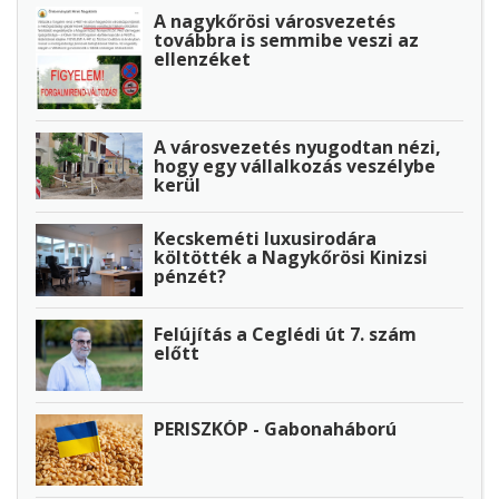
A nagykőrösi városvezetés
továbbra is semmibe veszi az
ellenzéket
A városvezetés nyugodtan nézi,
hogy egy vállalkozás veszélybe
kerül
Kecskeméti luxusirodára
költötték a Nagykőrösi Kinizsi
pénzét?
Felújítás a Ceglédi út 7. szám
előtt
PERISZKÓP - Gabonaháború