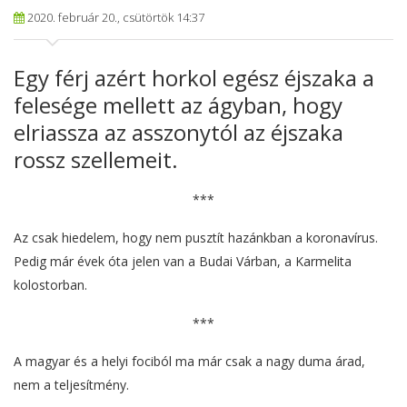
2020. február 20., csütörtök 14:37
Egy férj azért horkol egész éjszaka a
felesége mellett az ágyban, hogy
elriassza az asszonytól az éjszaka
rossz szellemeit.
***
Az csak hiedelem, hogy nem pusztít hazánkban a koronavírus.
Pedig már évek óta jelen van a Budai Várban, a Karmelita
kolostorban.
***
A magyar és a helyi fociból ma már csak a nagy duma árad,
nem a teljesítmény.