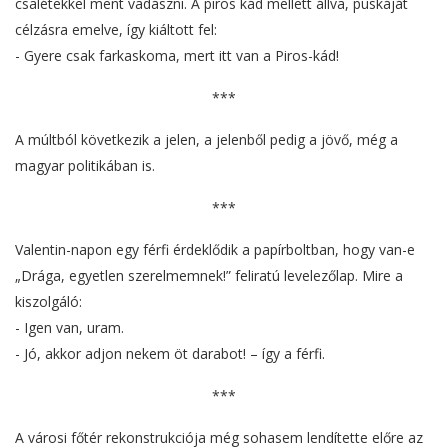
csalétekkel ment vadászni. A piros kád mellett állva, puskáját
célzásra emelve, így kiáltott fel:
- Gyere csak farkaskoma, mert itt van a Piros-kád!
***
A múltból következik a jelen, a jelenből pedig a jövő, még a
magyar politikában is.
***
Valentin-napon egy férfi érdeklődik a papírboltban, hogy van-e
„Drága, egyetlen szerelmemnek!” feliratú levelezőlap. Mire a
kiszolgáló:
- Igen van, uram.
- Jó, akkor adjon nekem öt darabot! – így a férfi.
***
A városi főtér rekonstrukciója még sohasem lendítette előre az