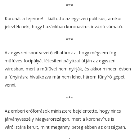
***
Koronát a fejemre! – kiáltotta az egyszeri politikus, amikor
jelezték neki, hogy hazánkban koronavírus-invázió várható.
***
Az egyszeri sportvezető elhatározta, hogy mégsem fog
műfüves focipályát létesíteni pályázat útján az egyszeri
városban, mert a műfüvet nem nyírják, és akkor minden évben
a fűnyírásra hivatkozva már nem lehet három fűnyíró gépet
venni.
***
Az emberi erőforrások minisztere bejelentette, hogy nincs
járványveszély Magyarországon, mert a koronavírus is
várólistára került, mint megannyi beteg ebben az országban.