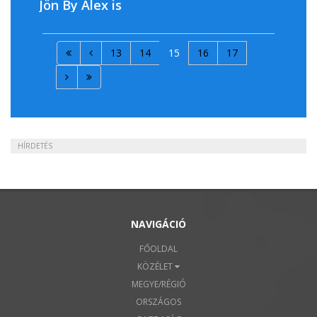
Jön By Alex is
13
14
15
16
17
HÍRDETÉS
NAVIGÁCIÓ
FŐOLDAL
KÖZÉLET
MEGYE/RÉGIÓ
ORSZÁGOS