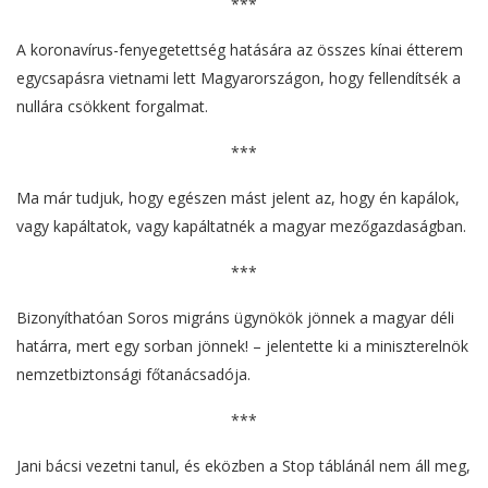
***
A koronavírus-fenyegetettség hatására az összes kínai étterem
egycsapásra vietnami lett Magyarországon, hogy fellendítsék a
nullára csökkent forgalmat.
***
Ma már tudjuk, hogy egészen mást jelent az, hogy én kapálok,
vagy kapáltatok, vagy kapáltatnék a magyar mezőgazdaságban.
***
Bizonyíthatóan Soros migráns ügynökök jönnek a magyar déli
határra, mert egy sorban jönnek! – jelentette ki a miniszterelnök
nemzetbiztonsági főtanácsadója.
***
Jani bácsi vezetni tanul, és eközben a Stop táblánál nem áll meg,