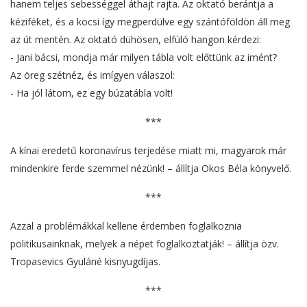
hanem teljes sebességgel áthajt rajta. Az oktató berántja a
kéziféket, és a kocsi így megperdülve egy szántóföldön áll meg
az út mentén. Az oktató dühösen, elfúló hangon kérdezi:
- Jani bácsi, mondja már milyen tábla volt előttünk az imént?
Az öreg szétnéz, és imígyen válaszol:
- Ha jól látom, ez egy búzatábla volt!
***
A kínai eredetű koronavírus terjedése miatt mi, magyarok már
mindenkire ferde szemmel nézünk! – állítja Okos Béla könyvelő.
***
Azzal a problémákkal kellene érdemben foglalkoznia
politikusainknak, melyek a népet foglalkoztatják! – állítja özv.
Tropasevics Gyuláné kisnyugdíjas.
***