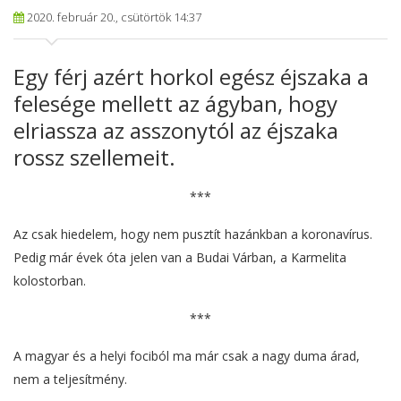
2020. február 20., csütörtök 14:37
Egy férj azért horkol egész éjszaka a
felesége mellett az ágyban, hogy
elriassza az asszonytól az éjszaka
rossz szellemeit.
***
Az csak hiedelem, hogy nem pusztít hazánkban a koronavírus.
Pedig már évek óta jelen van a Budai Várban, a Karmelita
kolostorban.
***
A magyar és a helyi fociból ma már csak a nagy duma árad,
nem a teljesítmény.