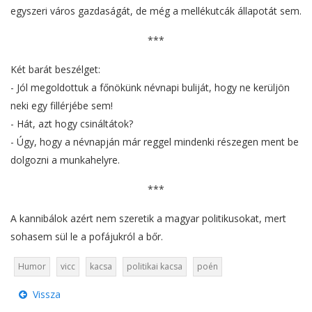
egyszeri város gazdaságát, de még a mellékutcák állapotát sem.
***
Két barát beszélget:
- Jól megoldottuk a főnökünk névnapi buliját, hogy ne kerüljön
neki egy fillérjébe sem!
- Hát, azt hogy csináltátok?
- Úgy, hogy a névnapján már reggel mindenki részegen ment be
dolgozni a munkahelyre.
***
A kannibálok azért nem szeretik a magyar politikusokat, mert
sohasem sül le a pofájukról a bőr.
Humor
vicc
kacsa
politikai kacsa
poén
Vissza