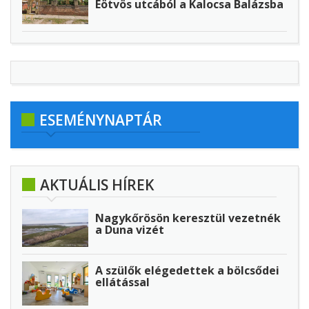
Eötvös utcából a Kalocsa Balázsba
ESEMÉNYNAPTÁR
AKTUÁLIS HÍREK
Nagykőrösön keresztül vezetnék
a Duna vizét
A szülők elégedettek a bölcsődei
ellátással