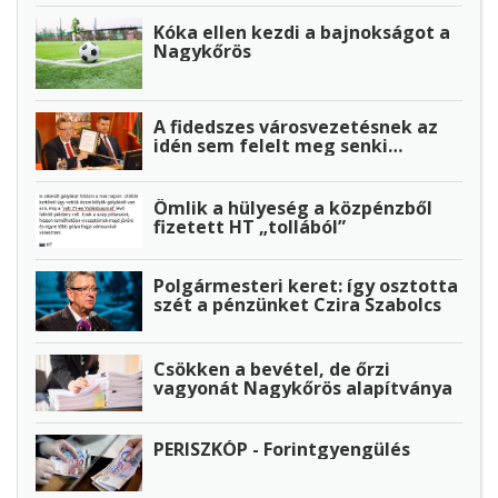
Kóka ellen kezdi a bajnokságot a
Nagykőrös
A fidedszes városvezetésnek az
idén sem felelt meg senki…
Ömlik a hülyeség a közpénzből
fizetett HT „tollából”
Polgármesteri keret: így osztotta
szét a pénzünket Czira Szabolcs
Csökken a bevétel, de őrzi
vagyonát Nagykőrös alapítványa
PERISZKÓP - Forintgyengülés