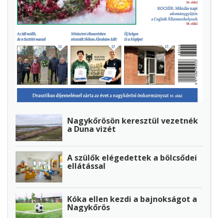
Nagykőrösön keresztül vezetnék
a Duna vizét
A szülők elégedettek a bölcsődei
ellátással
Kóka ellen kezdi a bajnokságot a
Nagykőrös