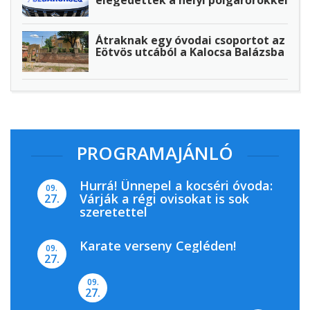
Átraknak egy óvodai csoportot az
Eötvös utcából a Kalocsa Balázsba
PROGRAMAJÁNLÓ
Hurrá! Ünnepel a kocséri óvoda:
09.
Várják a régi ovisokat is sok
27.
szeretettel
Karate verseny Cegléden!
09.
27.
09.
27.