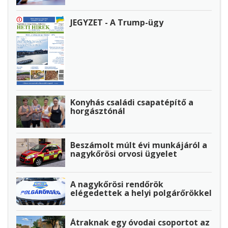
JEGYZET - A Trump-ügy
Konyhás családi csapatépítő a
horgásztónál
Beszámolt múlt évi munkájáról a
nagykőrösi orvosi ügyelet
A nagykőrösi rendőrök
elégedettek a helyi polgárőrökkel
Átraknak egy óvodai csoportot az