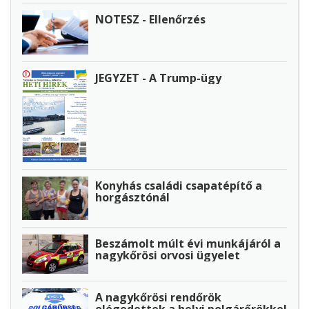
NOTESZ - Ellenőrzés
JEGYZET - A Trump-ügy
Konyhás családi csapatépítő a
horgásztónál
Beszámolt múlt évi munkájáról a
nagykőrösi orvosi ügyelet
A nagykőrösi rendőrök
elégedettek a helyi polgárőrökkel