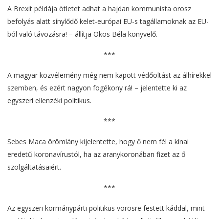
A Brexit példája ötletet adhat a hajdan kommunista orosz
befolyás alatt sínylődő kelet-európai EU-s tagállamoknak az EU-
ból való távozásra! – állítja Okos Béla könyvelő.
***
A magyar közvélemény még nem kapott védőoltást az álhírekkel
szemben, és ezért nagyon fogékony rá! – jelentette ki az
egyszeri ellenzéki politikus.
***
Sebes Maca örömlány kijelentette, hogy ő nem fél a kínai
eredetű koronavírustól, ha az aranykoronában fizet az ő
szolgáltatásaiért.
***
Az egyszeri kormánypárti politikus vörösre festett káddal, mint