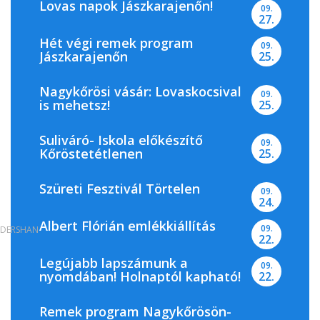
Lovas napok Jászkarajenőn!
09.
27.
Hét végi remek program
09.
Jászkarajenőn
25.
Nagykőrösi vásár: Lovaskocsival
09.
is mehetsz!
25.
Suliváró- Iskola előkészítő
09.
Kőröstetétlenen
25.
Szüreti Fesztivál Törtelen
09.
24.
Albert Flórián emlékkiállítás
09.
DERSHAN
22.
Legújabb lapszámunk a
09.
nyomdában! Holnaptól kapható!
22.
Remek program Nagykőrösön-