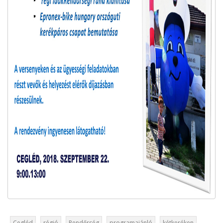
Cegléd
régió
Rendőrség
programajánló
kétkeréken