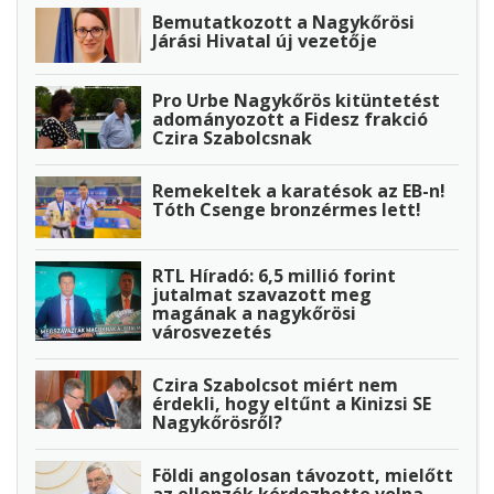
Bemutatkozott a Nagykőrösi
Járási Hivatal új vezetője
Pro Urbe Nagykőrös kitüntetést
adományozott a Fidesz frakció
Czira Szabolcsnak
Remekeltek a karatésok az EB-n!
Tóth Csenge bronzérmes lett!
RTL Híradó: 6,5 millió forint
jutalmat szavazott meg
magának a nagykőrösi
városvezetés
Czira Szabolcsot miért nem
érdekli, hogy eltűnt a Kinizsi SE
Nagykőrösről?
Földi angolosan távozott, mielőtt
az ellenzék kérdezhette volna…