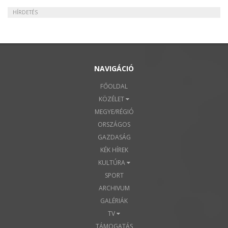
HÍRDETÉS
NAVIGÁCIÓ
FŐOLDAL
KÖZÉLET
MEGYE/RÉGIÓ
ORSZÁGOS
GAZDASÁG
KÉK HÍREK
KULTÚRA
SPORT
ARCHIVUM
GALÉRIÁK
TV
TÁMOGATÁS