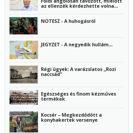
Földi angolosan távozott, mielőtt
az ellenzék kérdezhette volna…
NOTESZ - A huhogásról
JEGYZET - A negyedik hullám…
Régi ügyek: A varázslatos „Rozi
naccsád”
Egészséges és finom kézműves
termékek
Kocsér – Megkezdődött a
konyhakertek versenye