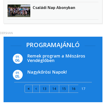
Családi Nap Abonyban
DERSHAN
PROGRAMAJÁNLÓ
Remek program a Mészáros
09.
Vendéglőben
06.
Nagykőrösi Napok!
09.
05.
13
14
15
16
17