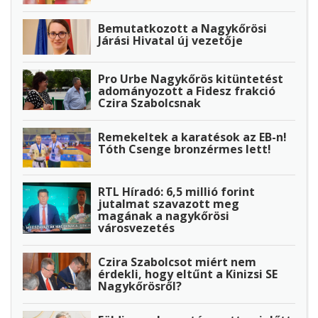
Bemutatkozott a Nagykőrösi
Járási Hivatal új vezetője
Pro Urbe Nagykőrös kitüntetést
adományozott a Fidesz frakció
Czira Szabolcsnak
Remekeltek a karatésok az EB-n!
Tóth Csenge bronzérmes lett!
RTL Híradó: 6,5 millió forint
jutalmat szavazott meg
magának a nagykőrösi
városvezetés
Czira Szabolcsot miért nem
érdekli, hogy eltűnt a Kinizsi SE
Nagykőrösről?