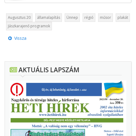
Augusztus 20
államalapítás
Ünnep
régió
műsor
plakát
Jászkarajenő programok
Vissza
AKTUÁLIS LAPSZÁM