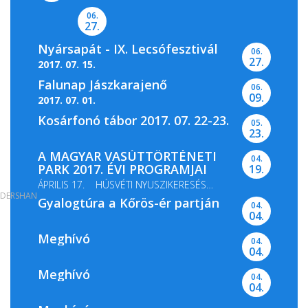
06.
27.
Nyársapát - IX. Lecsófesztivál
06.
27.
2017. 07. 15.
Falunap Jászkarajenő
06.
09.
2017. 07. 01.
Kosárfonó tábor 2017. 07. 22-23.
05.
23.
A MAGYAR VASÚTTÖRTÉNETI
04.
PARK 2017. ÉVI PROGRAMJAI
19.
ÁPRILIS 17. HÚSVÉTI NYUSZIKERESÉS
DERSHAN
Gyalogtúra a Kőrös-ér partján
MÁJUS 13-14. GŐZMOZDONY...
04.
04.
Meghívó
04.
04.
Meghívó
04.
04.