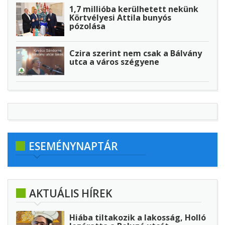
1,7 millióba kerülhetett nekünk
Körtvélyesi Attila bunyós
pózolása
Czira szerint nem csak a Bálvány
utca a város szégyene
ESEMÉNYNAPTÁR
AKTUÁLIS HÍREK
Hiába tiltakozik a lakosság, Holló