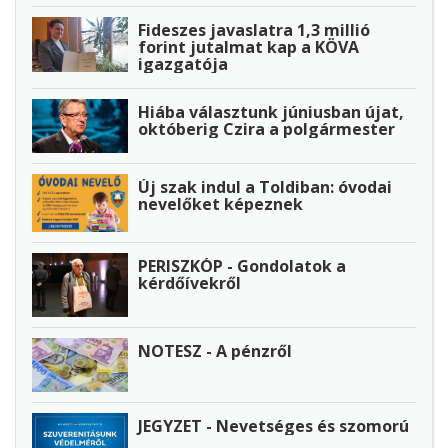
Fideszes javaslatra 1,3 millió
forint jutalmat kap a KÖVA
igazgatója
Hiába választunk júniusban újat,
októberig Czira a polgármester
Új szak indul a Toldiban: óvodai
nevelőket képeznek
PERISZKÓP - Gondolatok a
kérdőívekről
NOTESZ - A pénzről
JEGYZET - Nevetséges és szomorú