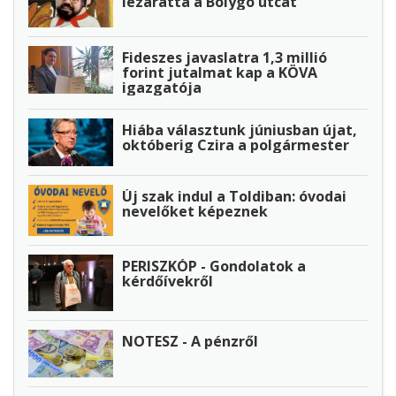
lezáratta a Bolygó utcát
Fideszes javaslatra 1,3 millió
forint jutalmat kap a KÖVA
igazgatója
Hiába választunk júniusban újat,
októberig Czira a polgármester
Új szak indul a Toldiban: óvodai
nevelőket képeznek
PERISZKÓP - Gondolatok a
kérdőívekről
NOTESZ - A pénzről