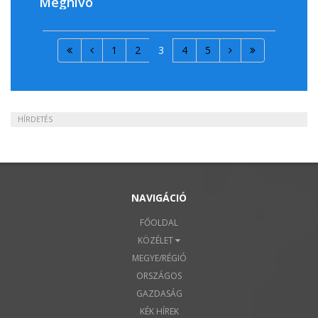
Meghívó
1
2
3
4
5
HÍRDETÉS
NAVIGÁCIÓ
FŐOLDAL
KÖZÉLET
MEGYE/RÉGIÓ
ORSZÁGOS
GAZDASÁG
KÉK HÍREK