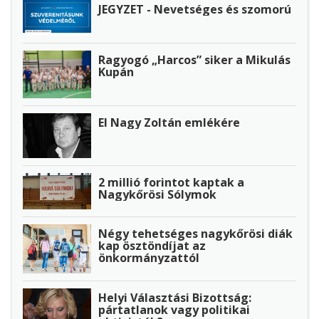
JEGYZET - Nevetséges és szomorú
Ragyogó „Harcos” siker a Mikulás
Kupán
El Nagy Zoltán emlékére
2 millió forintot kaptak a
Nagykőrösi Sólymok
Négy tehetséges nagykőrösi diák
kap ösztöndíjat az
önkormányzattól
Helyi Választási Bizottság:
pártatlanok vagy politikai