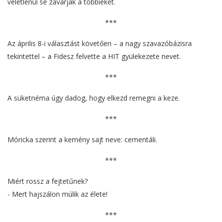
véletlenül se zavarják a többieket.
***
Az április 8-i választást követően – a nagy szavazóbázisra
tekintettel – a Fidesz felvette a HIT gyülekezete nevet.
***
A süketnéma úgy dadog, hogy elkezd remegni a keze.
***
Móricka szerint a kemény sajt neve: cementáli.
***
Miért rossz a fejtetűnek?
- Mert hajszálon múlik az élete!
***