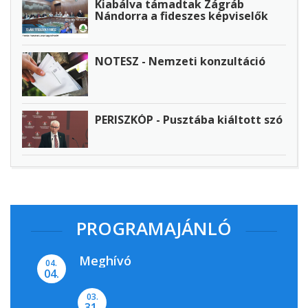
Kiabálva támadtak Zágráb
Nándorra a fideszes képviselők
NOTESZ - Nemzeti konzultáció
PERISZKÓP - Pusztába kiáltott szó
PROGRAMAJÁNLÓ
Meghívó
04.
04.
03.
31.