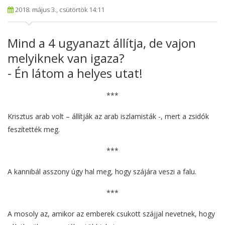
2018. május 3., csütörtök 14:11
Mind a 4 ugyanazt állítja, de vajon
melyiknek van igaza?
- Én látom a helyes utat!
***
Krisztus arab volt – állítják az arab iszlamisták -, mert a zsidók
feszítették meg.
***
A kannibál asszony úgy hal meg, hogy szájára veszi a falu.
***
A mosoly az, amikor az emberek csukott szájjal nevetnek, hogy