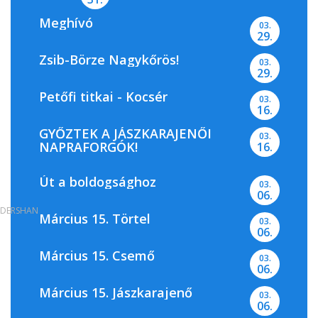
Meghívó
03.
29.
Zsib-Börze Nagykőrös!
03.
29.
Petőfi titkai - Kocsér
03.
16.
GYŐZTEK A JÁSZKARAJENŐI
03.
NAPRAFORGÓK!
16.
Út a boldogsághoz
03.
06.
DERSHAN
Március 15. Törtel
03.
06.
Március 15. Csemő
03.
06.
Március 15. Jászkarajenő
03.
06.