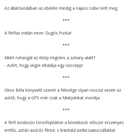
Az állatóvodában az ebédre mindig a napos csibe terít meg.
***
A férfias indián neve: Dugós Puska!
***
Miért rohangál az etióp migráns a zuhany alatt?
- Azért, hogy végre eltalálja egy vízcsepp!
***
Okos Béla könyvelő szerint a felesége olyan rosszul vezeti az
autót, hogy a GPS már csak a Miatyánkat mondja.
***
A férfi evolúciós törzsfejlődése a következő: először erszényes
emlős, aztán gyűrűs féreg, s legvégül pedig papucsállatka!