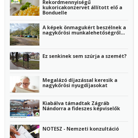
Rekordmennyiségű
kukoricakonzervet állított elő a
Bonduelle
A képek önmagukért beszélnek a
nagykőrösi munkalehetőségről…
Ez senkinek sem szúrja a szemét?
Megalázó díjazással keresik a
nagykőrösi nyugdíjasokat
Kiabálva támadtak Zágráb
Nándorra a fideszes képviselők
NOTESZ - Nemzeti konzultáció