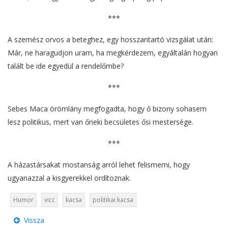
***
A szemész orvos a beteghez, egy hosszantartó vizsgálat után:
Már, ne haragudjon uram, ha megkérdezem, egyáltalán hogyan
talált be ide egyedül a rendelőmbe?
***
Sebes Maca örömlány megfogadta, hogy ő bizony sohasem
lesz politikus, mert van őneki becsületes ősi mestersége.
***
A házastársakat mostanság arról lehet felismerni, hogy
ugyanazzal a kisgyerekkel ordítoznak.
Humor
vicc
kacsa
politikai kacsa
Vissza