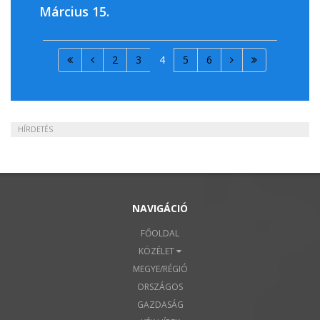
Március 15.
2
3
4
5
6
HÍRDETÉS
NAVIGÁCIÓ
FŐOLDAL
KÖZÉLET
MEGYE/RÉGIÓ
ORSZÁGOS
GAZDASÁG