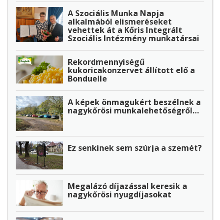
A Szociális Munka Napja
alkalmából elismeréseket
vehettek át a Kőris Integrált
Szociális Intézmény munkatársai
Rekordmennyiségű
kukoricakonzervet állított elő a
Bonduelle
A képek önmagukért beszélnek a
nagykőrösi munkalehetőségről…
Ez senkinek sem szúrja a szemét?
Megalázó díjazással keresik a
nagykőrösi nyugdíjasokat