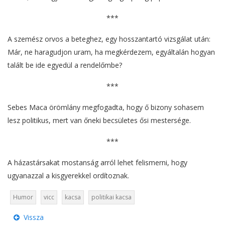
***
A szemész orvos a beteghez, egy hosszantartó vizsgálat után:
Már, ne haragudjon uram, ha megkérdezem, egyáltalán hogyan
talált be ide egyedül a rendelőmbe?
***
Sebes Maca örömlány megfogadta, hogy ő bizony sohasem
lesz politikus, mert van őneki becsületes ősi mestersége.
***
A házastársakat mostanság arról lehet felismerni, hogy
ugyanazzal a kisgyerekkel ordítoznak.
Humor
vicc
kacsa
politikai kacsa
Vissza