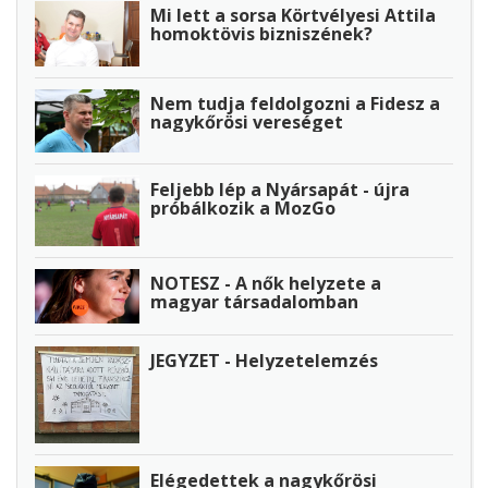
Mi lett a sorsa Körtvélyesi Attila
homoktövis bizniszének?
Nem tudja feldolgozni a Fidesz a
nagykőrösi vereséget
Feljebb lép a Nyársapát - újra
próbálkozik a MozGo
NOTESZ - A nők helyzete a
magyar társadalomban
JEGYZET - Helyzetelemzés
Elégedettek a nagykőrösi