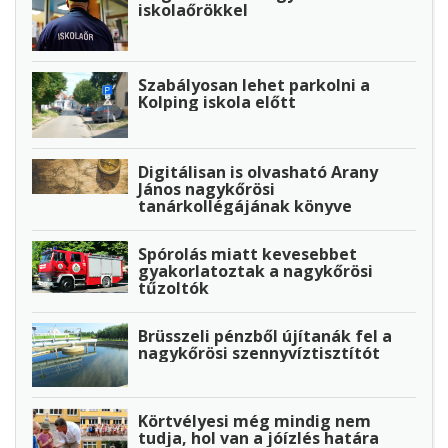
iskolaőrökkel
Szabályosan lehet parkolni a
Kolping iskola előtt
Digitálisan is olvasható Arany
János nagykőrösi
tanárkollégájának könyve
Spórolás miatt kevesebbet
gyakorlatoztak a nagykőrösi
tűzoltók
Brüsszeli pénzből újítanák fel a
nagykőrösi szennyvíztisztítót
Körtvélyesi még mindig nem
tudja, hol van a jóízlés határa