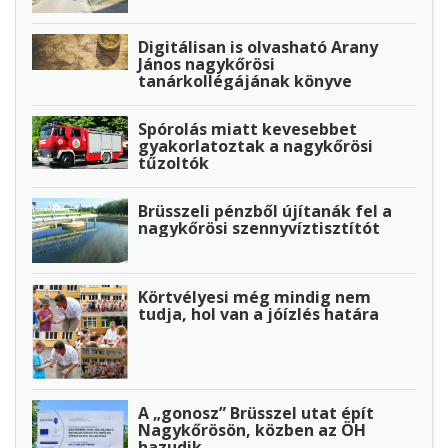
Digitálisan is olvasható Arany
János nagykőrösi
tanárkollégájának könyve
Spórolás miatt kevesebbet
gyakorlatoztak a nagykőrösi
tűzoltók
Brüsszeli pénzből újítanák fel a
nagykőrösi szennyvíztisztítót
Körtvélyesi még mindig nem
tudja, hol van a jóízlés határa
A „gonosz” Brüsszel utat épít
Nagykőrösön, közben az ÖH
hazudik