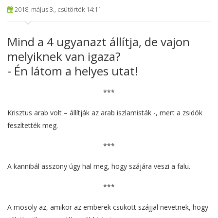
2018. május 3., csütörtök 14:11
Mind a 4 ugyanazt állítja, de vajon
melyiknek van igaza?
- Én látom a helyes utat!
***
Krisztus arab volt – állítják az arab iszlamisták -, mert a zsidók
feszítették meg.
***
A kannibál asszony úgy hal meg, hogy szájára veszi a falu.
***
A mosoly az, amikor az emberek csukott szájjal nevetnek, hogy