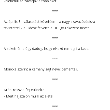
véletlenül se zavarják a többieket.
***
Az április 8-i választást követően – a nagy szavazóbázisra
tekintettel – a Fidesz felvette a HIT gyülekezete nevet.
***
A süketnéma úgy dadog, hogy elkezd remegni a keze.
***
Móricka szerint a kemény sajt neve: cementáli.
***
Miért rossz a fejtetűnek?
- Mert hajszálon múlik az élete!
***