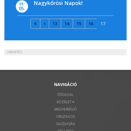
Nagykőrösi Napok!
09.
05.
13
14
15
16
17
HÍRDETÉS
NAVIGÁCIÓ
FŐOLDAL
KÖZÉLET
MEGYE/RÉGIÓ
ORSZÁGOS
GAZDASÁG