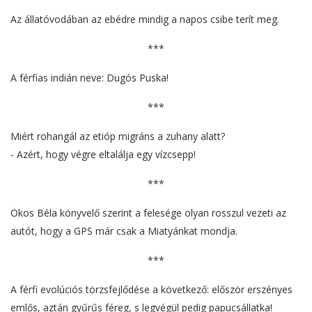
Az állatóvodában az ebédre mindig a napos csibe terít meg.
***
A férfias indián neve: Dugós Puska!
***
Miért rohangál az etióp migráns a zuhany alatt?
- Azért, hogy végre eltalálja egy vízcsepp!
***
Okos Béla könyvelő szerint a felesége olyan rosszul vezeti az
autót, hogy a GPS már csak a Miatyánkat mondja.
***
A férfi evolúciós törzsfejlődése a következő: először erszényes
emlős, aztán gyűrűs féreg, s legvégül pedig papucsállatka!