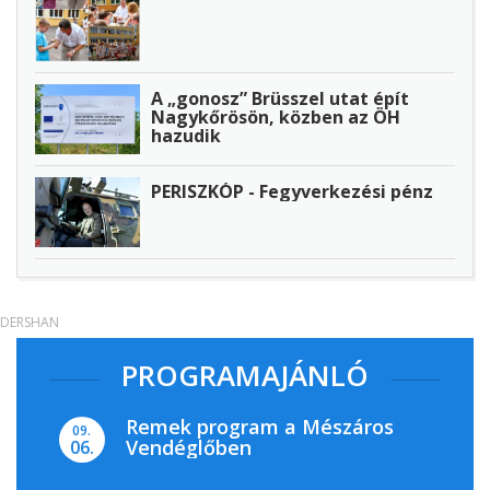
A „gonosz” Brüsszel utat épít
Nagykőrösön, közben az ÖH
hazudik
PERISZKÓP - Fegyverkezési pénz
DERSHAN
PROGRAMAJÁNLÓ
Remek program a Mészáros
09.
Vendéglőben
06.