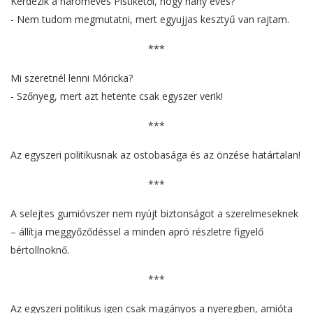
Kérdezik a hároméves Pistikétől, hogy hány éves?
- Nem tudom megmutatni, mert egyujjas kesztyű van rajtam.
***
Mi szeretnél lenni Móricka?
- Szőnyeg, mert azt hetente csak egyszer verik!
***
Az egyszeri politikusnak az ostobasága és az önzése határtalan!
***
A selejtes gumióvszer nem nyújt biztonságot a szerelmeseknek
– állítja meggyőződéssel a minden apró részletre figyelő
bértollnoknő.
***
Az egyszeri politikus igen csak magányos a nyeregben, amióta