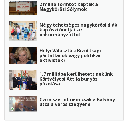
2 millió forintot kaptak a
Nagykőrösi Sólymok
Négy tehetséges nagykőrösi diák
kap ösztöndíjat az
önkormányzattól
Helyi Választási Bizottság:
pártatlanok vagy politikai
aktivisták?
1,7 millióba kerülhetett nekünk
Körtvélyesi Attila bunyós
pózolása
Czira szerint nem csak a Bálvány
utca a város szégyene