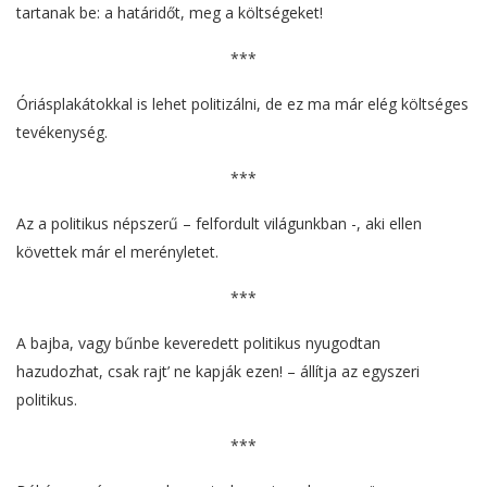
tartanak be: a határidőt, meg a költségeket!
***
Óriásplakátokkal is lehet politizálni, de ez ma már elég költséges
tevékenység.
***
Az a politikus népszerű – felfordult világunkban -, aki ellen
követtek már el merényletet.
***
A bajba, vagy bűnbe keveredett politikus nyugodtan
hazudozhat, csak rajt’ ne kapják ezen! – állítja az egyszeri
politikus.
***