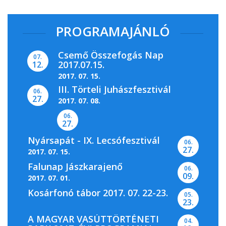
PROGRAMAJÁNLÓ
Csemő Összefogás Nap
07.
2017.07.15.
12.
2017. 07. 15.
III. Törteli Juhászfesztivál
06.
27.
2017. 07. 08.
06.
27.
Nyársapát - IX. Lecsófesztivál
06.
27.
2017. 07. 15.
Falunap Jászkarajenő
06.
09.
2017. 07. 01.
Kosárfonó tábor 2017. 07. 22-23.
05.
23.
A MAGYAR VASÚTTÖRTÉNETI
04.