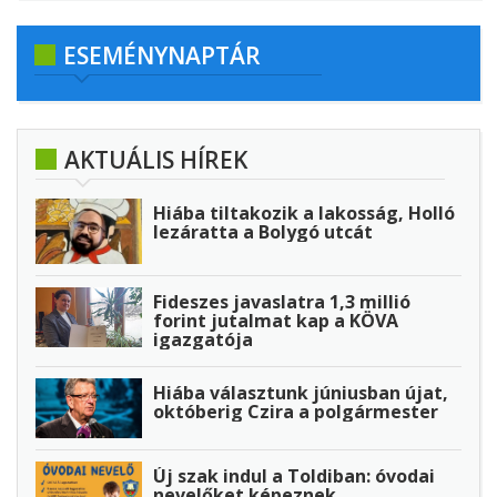
ESEMÉNYNAPTÁR
AKTUÁLIS HÍREK
Hiába tiltakozik a lakosság, Holló
lezáratta a Bolygó utcát
Fideszes javaslatra 1,3 millió
forint jutalmat kap a KÖVA
igazgatója
Hiába választunk júniusban újat,
októberig Czira a polgármester
Új szak indul a Toldiban: óvodai
nevelőket képeznek