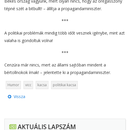
Békés ország vagyunk, mert olyan nincs, hogy az öregasszony
tépné szét a bitbullt! – állítja a propagandaminiszter.
***
A politikai problémák mindig több időt vesznek igénybe, mint azt
valaha is gondoltuk volna!
***
Cenzúra már nincs, mert az állami sajtóban mindent a
bértollnokok írnak! – jelentette ki a propagandaminiszter.
Humor
vicc
kacsa
politikai kacsa
Vissza
AKTUÁLIS LAPSZÁM