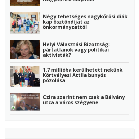
Négy tehetséges nagykőrösi diák
kap ösztöndíjat az
önkormányzattól
Helyi Választási Bizottság:
pártatlanok vagy politikai
aktivisták?
1,7 millióba kerülhetett nekünk
Körtvélyesi Attila bunyós
pózolása
Czira szerint nem csak a Bálvány
utca a város szégyene