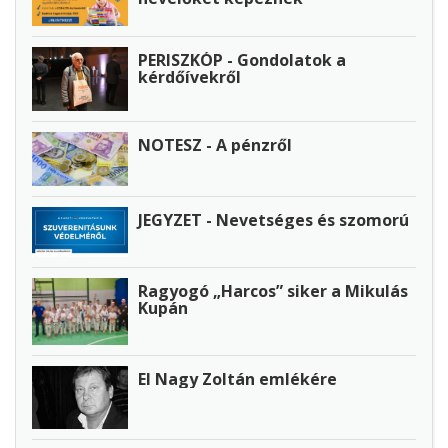
PERISZKÓP - Gondolatok a
kérdőívekről
NOTESZ - A pénzről
JEGYZET - Nevetséges és szomorú
Ragyogó „Harcos” siker a Mikulás
Kupán
El Nagy Zoltán emlékére