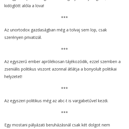
kidöglött alóla a lova!
***
Az unortodox gazdaságban még a tolvaj sem lop, csak
szerényen privatizál.
***
Az egyszerű ember aprólékosan tájékozódik, ezzel szemben a
zseniális politikus viszont azonnal átlátja a bonyolult politikai
helyzetet!
***
Az egyszeri politikus még az abc-t is vargabetűvel kezdi.
***
Egy mostani pályázati beruházásnál csak két dolgot nem