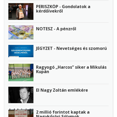
PERISZKÓP - Gondolatok a
kérdőívekről
NOTESZ - A pénzről
JEGYZET - Nevetséges és szomorú
Ragyogó „Harcos” siker a Mikulás
Kupán
El Nagy Zoltán emlékére
2 millió forintot kaptak a
Nagykőrösi Sólymok