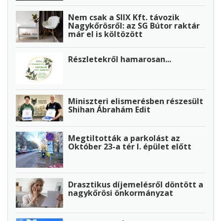
Nem csak a SIIX Kft. távozik
Nagykőrösről: az SG Bútor raktár
már el is költözött
Részletekről hamarosan...
Miniszteri elismerésben részesült
Shihan Ábrahám Edit
Megtiltották a parkolást az
Október 23-a tér I. épület előtt
Drasztikus díjemelésről döntött a
nagykőrösi önkormányzat