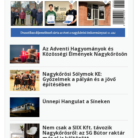
Az Adventi Hagyományok és
Közösségi Élmények Nagykőrösön
Nagykőrösi Sólymok KE:
Győzelmek a pályán és a jövő
építésében
Ünnepi Hangulat a Síneken
Nem csak a SIIX Kft. távozik
Nagykőrösről: az SG Bútor raktár
már el is költözött