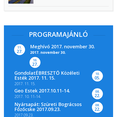
PROGRAMAJÁNLÓ
Meghívó 2017. november 30.
11.
27.
2017. november 30.
10.
27.
GondolatÉBRESZTŐ Közéleti
10.
A Magyar Nemzeti Levéltár Pest Megyei
Esték 2017. 11. 15.
05.
Levéltára, valamint a...
2017. 11. 15.
Geo Estek 2017.10.11-14.
08.
22.
2017. 10. 11-14.
Nyársapát: Szüreti Bográcsos
08.
Főzőcske 2017.09.23.
22.
2017.09.23.