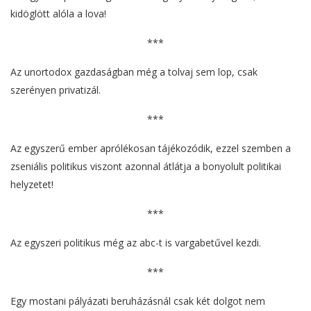
kidöglött alóla a lova!
***
Az unortodox gazdaságban még a tolvaj sem lop, csak
szerényen privatizál.
***
Az egyszerű ember aprólékosan tájékozódik, ezzel szemben a
zseniális politikus viszont azonnal átlátja a bonyolult politikai
helyzetet!
***
Az egyszeri politikus még az abc-t is vargabetűvel kezdi.
***
Egy mostani pályázati beruházásnál csak két dolgot nem