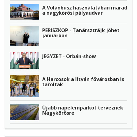
A Volánbusz használatában marad
a nagykőrösi pályaudvar
PERISZKÓP - Tanársztrájk jöhet
januárban
JEGYZET - Orbán-show
A Harcosok a litván fővárosban is
taroltak
Újabb napelemparkot terveznek
Nagykőrösre