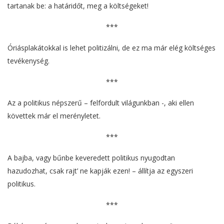
tartanak be: a határidőt, meg a költségeket!
***
Óriásplakátokkal is lehet politizálni, de ez ma már elég költséges
tevékenység.
***
Az a politikus népszerű – felfordult világunkban -, aki ellen
követtek már el merényletet.
***
A bajba, vagy bűnbe keveredett politikus nyugodtan
hazudozhat, csak rajt’ ne kapják ezen! – állítja az egyszeri
politikus.
***