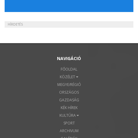
HÍRDETÉS
NAVIGÁCIÓ
FŐOLDAL
KÖZÉLET
MEGYE/RÉGIÓ
ORSZÁGOS
GAZDASÁG
KÉK HÍREK
KULTÚRA
SPORT
ARCHIVUM