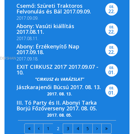
Csemő: Szüreti Traktoros
08.
Felvonulás és Bál 2017.09.09.
22.
2017.09.09.
Abony: Vasúti kiállítás
08.
2017.08.11.
22.
2017.08.11.
Abony: Érzékenyítő Nap
08.
2017.09.18.
22.
DERSHAN
2017.09.18.
EXIT CIRKUSZ 2017’ 2017.09.07 -
08.
10.
01.
"CIRKUSZ és VARÁZSLAT”
Jászkarajenői Búcsú 2017. 08. 13.
08.
01.
2017. 08. 13.
III. Tó Party és II. Abonyi Tarka
Borjú Főzőverseny 2017. 08. 05.
2017. 08. 05.
1
2
3
4
5