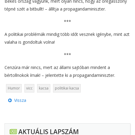
Békés ország vagyunk, mert olyan nincs, hogy az öregasszony
tépné szét a bitbullt! – állítja a propagandaminiszter.
***
A politikai problémák mindig több időt vesznek igénybe, mint azt
valaha is gondoltuk volna!
***
Cenzúra már nincs, mert az állami sajtóban mindent a
bértollnokok írnak! – jelentette ki a propagandaminiszter.
Humor
vicc
kacsa
politikai kacsa
Vissza
AKTUÁLIS LAPSZÁM