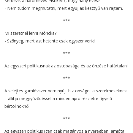
Kérdezik a hároméves Pistikétől, hogy hány éves?
- Nem tudom megmutatni, mert egyujjas kesztyű van rajtam.
***
Mi szeretnél lenni Móricka?
- Szőnyeg, mert azt hetente csak egyszer verik!
***
Az egyszeri politikusnak az ostobasága és az önzése határtalan!
***
A selejtes gumióvszer nem nyújt biztonságot a szerelmeseknek
– állítja meggyőződéssel a minden apró részletre figyelő
bértollnoknő.
***
Az egyszeri politikus igen csak magányos a nyeregben, amióta