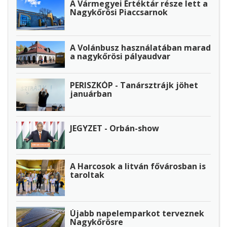
A Vármegyei Értéktár része lett a
Nagykőrösi Piaccsarnok
A Volánbusz használatában marad
a nagykőrösi pályaudvar
PERISZKÓP - Tanársztrájk jöhet
januárban
JEGYZET - Orbán-show
A Harcosok a litván fővárosban is
taroltak
Újabb napelemparkot terveznek
Nagykőrösre