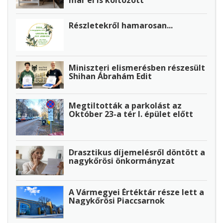
Részletekről hamarosan...
Miniszteri elismerésben részesült
Shihan Ábrahám Edit
Megtiltották a parkolást az
Október 23-a tér I. épület előtt
Drasztikus díjemelésről döntött a
nagykőrösi önkormányzat
A Vármegyei Értéktár része lett a
Nagykőrösi Piaccsarnok