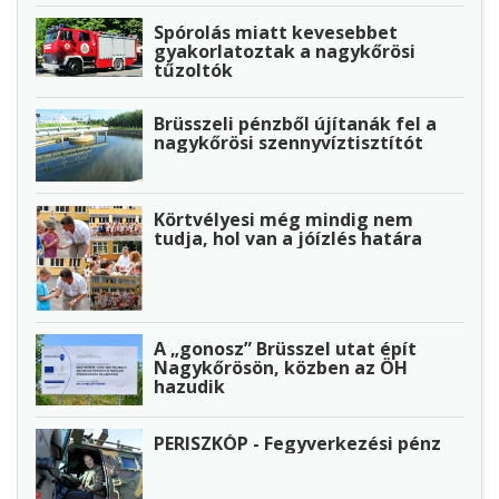
Spórolás miatt kevesebbet
gyakorlatoztak a nagykőrösi
tűzoltók
Brüsszeli pénzből újítanák fel a
nagykőrösi szennyvíztisztítót
Körtvélyesi még mindig nem
tudja, hol van a jóízlés határa
A „gonosz” Brüsszel utat épít
Nagykőrösön, közben az ÖH
hazudik
PERISZKÓP - Fegyverkezési pénz