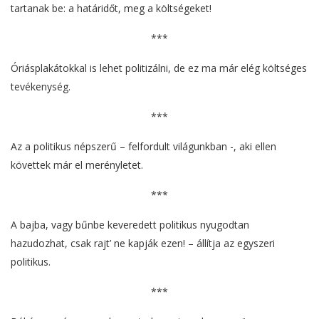
tartanak be: a határidőt, meg a költségeket!
***
Óriásplakátokkal is lehet politizálni, de ez ma már elég költséges
tevékenység.
***
Az a politikus népszerű – felfordult világunkban -, aki ellen
követtek már el merényletet.
***
A bajba, vagy bűnbe keveredett politikus nyugodtan
hazudozhat, csak rajt’ ne kapják ezen! – állítja az egyszeri
politikus.
***