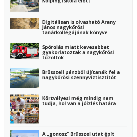
Kolping iskola előtt
Digitálisan is olvasható Arany
János nagykőrösi
tanárkollégájának könyve
Spórolás miatt kevesebbet
gyakorlatoztak a nagykőrösi
tűzoltók
Brüsszeli pénzből újítanák fel a
nagykőrösi szennyvíztisztítót
Körtvélyesi még mindig nem
tudja, hol van a jóízlés határa
A „gonosz” Brüsszel utat épít