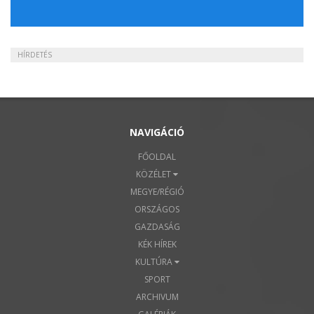
HÍRDETÉS
NAVIGÁCIÓ
FŐOLDAL
KÖZÉLET
MEGYE/RÉGIÓ
ORSZÁGOS
GAZDASÁG
KÉK HÍREK
KULTÚRA
SPORT
ARCHIVUM