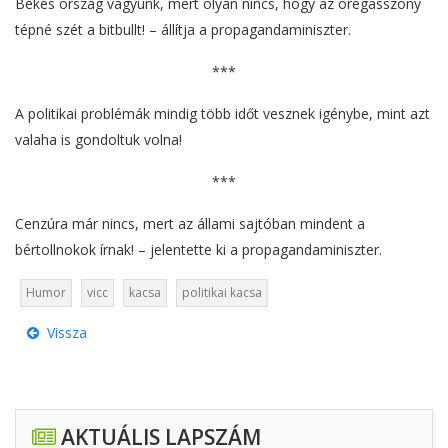
Békés ország vagyunk, mert olyan nincs, hogy az öregasszony
tépné szét a bitbullt! – állítja a propagandaminiszter.
***
A politikai problémák mindig több időt vesznek igénybe, mint azt
valaha is gondoltuk volna!
***
Cenzúra már nincs, mert az állami sajtóban mindent a
bértollnokok írnak! – jelentette ki a propagandaminiszter.
Humor
vicc
kacsa
politikai kacsa
Vissza
AKTUÁLIS LAPSZÁM