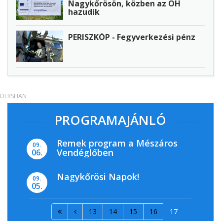
Nagykőrösön, közben az ÖH
hazudik
PERISZKÓP - Fegyverkezési pénz
DERSHAN
PROGRAMAJÁNLÓ
Remek program a Mészáros
09.
Vendéglőben
06.
Nagykőrösi Napok!
09.
05.
13
14
15
16
17