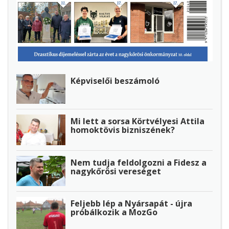
Képviselői beszámoló
Mi lett a sorsa Körtvélyesi Attila
homoktövis bizniszének?
Nem tudja feldolgozni a Fidesz a
nagykőrösi vereséget
Feljebb lép a Nyársapát - újra
próbálkozik a MozGo