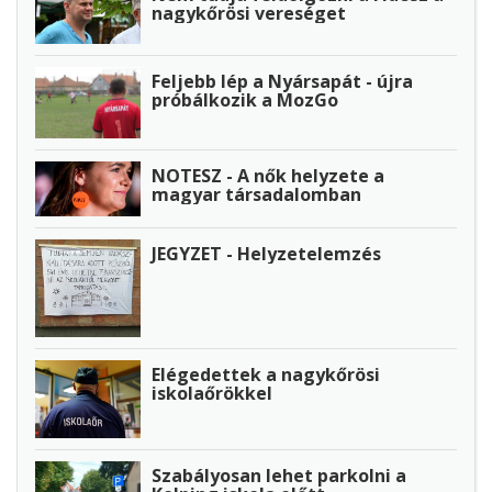
nagykőrösi vereséget
Feljebb lép a Nyársapát - újra
próbálkozik a MozGo
NOTESZ - A nők helyzete a
magyar társadalomban
JEGYZET - Helyzetelemzés
Elégedettek a nagykőrösi
iskolaőrökkel
Szabályosan lehet parkolni a