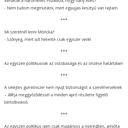
Kérdezik a hároméves Pistikétől, hogy hány éves?
- Nem tudom megmutatni, mert egyujjas kesztyű van rajtam.
***
Mi szeretnél lenni Móricka?
- Szőnyeg, mert azt hetente csak egyszer verik!
***
Az egyszeri politikusnak az ostobasága és az önzése határtalan!
***
A selejtes gumióvszer nem nyújt biztonságot a szerelmeseknek
– állítja meggyőződéssel a minden apró részletre figyelő
bértollnoknő.
***
Az egyszeri politikus igen csak magányos a nyeregben, amióta