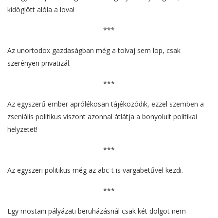
kidöglött alóla a lova!
***
Az unortodox gazdaságban még a tolvaj sem lop, csak
szerényen privatizál.
***
Az egyszerű ember aprólékosan tájékozódik, ezzel szemben a
zseniális politikus viszont azonnal átlátja a bonyolult politikai
helyzetet!
***
Az egyszeri politikus még az abc-t is vargabetűvel kezdi.
***
Egy mostani pályázati beruházásnál csak két dolgot nem