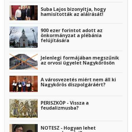
Suba Lajos bizonyítja, hogy
hamisították az aláírását!
900 ezer forintot adott az
önkormányzat a plébánia
felújítására
Jelenlegi formájában megszűnik
az orvosi ügyelet Nagykőrösön
A városvezetés miért nem áll ki
Nagykőrös díszpolgáráért?
PERISZKÓP - Vissza a
feudalizmusba?
NOTESZ - Hogyan lehet