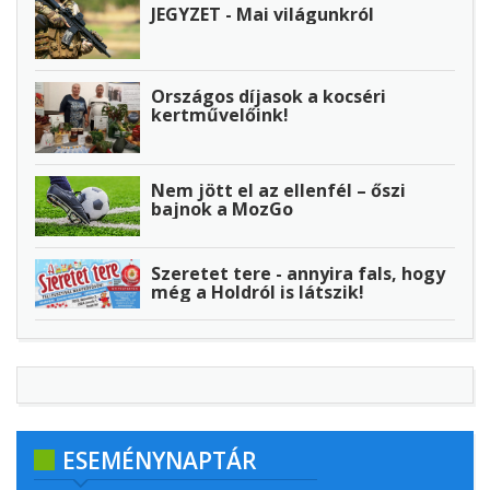
JEGYZET - Mai világunkról
Országos díjasok a kocséri
kertművelőink!
Nem jött el az ellenfél – őszi
bajnok a MozGo
Szeretet tere - annyira fals, hogy
még a Holdról is látszik!
ESEMÉNYNAPTÁR