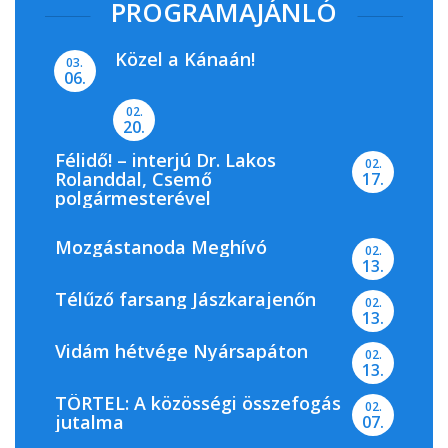
PROGRAMAJÁNLÓ
Közel a Kánaán!
03.
06.
02.
20.
Félidő! – interjú Dr. Lakos
02.
Rolanddal, Csemő
17.
polgármesterével
Mozgástanoda Meghívó
02.
13.
Télűző farsang Jászkarajenőn
02.
13.
Vidám hétvége Nyársapáton
02.
13.
TÖRTEL: A közösségi összefogás
02.
jutalma
07.