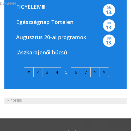
DERSHAN
FIGYELEM!!!
08.
13.
Egészségnap Törtelen
08.
13.
Augusztus 20-ai programok
08.
13.
Jászkarajenői búcsú
3
4
5
6
7
HÍRDETÉS