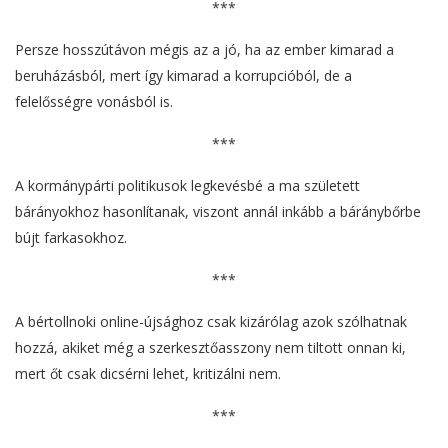
***
Persze hosszútávon mégis az a jó, ha az ember kimarad a
beruházásból, mert így kimarad a korrupcióból, de a
felelősségre vonásból is.
***
A kormánypárti politikusok legkevésbé a ma született
bárányokhoz hasonlítanak, viszont annál inkább a báránybőrbe
bújt farkasokhoz.
***
A bértollnoki online-újsághoz csak kizárólag azok szólhatnak
hozzá, akiket még a szerkesztőasszony nem tiltott onnan ki,
mert őt csak dicsérni lehet, kritizálni nem.
***