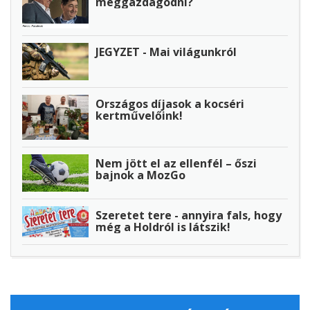
meggazdagodni?
JEGYZET - Mai világunkról
Országos díjasok a kocséri
kertművelőink!
Nem jött el az ellenfél – őszi
bajnok a MozGo
Szeretet tere - annyira fals, hogy
még a Holdról is látszik!