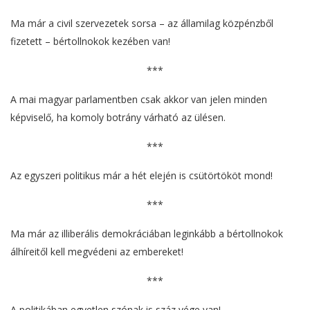
Ma már a civil szervezetek sorsa – az államilag közpénzből
fizetett – bértollnokok kezében van!
***
A mai magyar parlamentben csak akkor van jelen minden
képviselő, ha komoly botrány várható az ülésen.
***
Az egyszeri politikus már a hét elején is csütörtököt mond!
***
Ma már az illiberális demokráciában leginkább a bértollnokok
álhíreitől kell megvédeni az embereket!
***
A politikában egyetlen szónak is száz vége van!