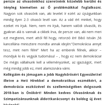
persze az olvasóinkhoz szeretnénk közelebb kerülni és
tényleg kiemelten az Ő problémáikkal foglalkozni.
Nagyon sok olvasónk van, aki levelet ír ezért az újságunkban
mindig ilyen 2-3 olvasói levél van. Az a vád ért minket, hogy
ezeket mi írjuk. Nem, nem mi írjuk, hanem valódi olvasók, és
gyakran alá is vannak a cikkek írva, de persze van, aki nem meri
ezt megtenni, mert attól fél hogy, retorzió éri! Bibó István ‚56
kancellária minisztere mondta annak idején:”Demokrácia annyit
tesz, mint nem félni!” Mert ha az emberek félnek, akkor –
mondjuk ki és vegyük tudomásul – , hogy ez nem demokrácia!
De mégis vállalnunk kell a véleményünket, az igazságot, mert
még mindig jobb ez, mint alamizsnára várni.
Kollégáim és jómagam a Jobb Nagykőrösért Egyesülettel
illetve a Heti Hírekkel a demokratikus eszmékért, a
demokrácia eszközével és szellemiségében dolgozunk
2018-ban is Önökért! Minden kedves Olvasónknak és
Szimpatizánsunknak áldottkarácsonyt és boldog új évet
kívánok!”