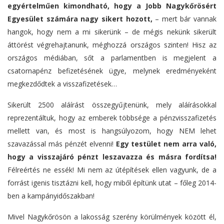
egyértelműen kimondható, hogy a Jobb Nagykőrösért
Egyesület számára nagy sikert hozott,
– mert bár vannak
hangok, hogy nem a mi sikerünk – de mégis nekünk sikerült
áttörést végrehajtanunk, méghozzá országos szinten! Hisz az
országos médiában, sőt a parlamentben is megjelent a
csatornapénz befizetésének ügye, melynek eredményeként
megkezdődtek a visszafizetések…
Sikerült 2500 aláírást összegyűjtenünk, mely aláírásokkal
reprezentáltuk, hogy az emberek többsége a pénzvisszafizetés
mellett van, és most is hangsúlyozom, hogy NEM lehet
szavazással más pénzét elvenni!
Egy testület nem arra való,
hogy a visszajáró pénzt leszavazza és másra fordítsa!
Félreértés ne essék! Mi nem az útépítések ellen vagyunk, de a
forrást igenis tisztázni kell, hogy miből építünk utat – főleg 2014-
ben a kampányidőszakban!
Mivel Nagykőrösön a lakosság szerény körülmények között él,