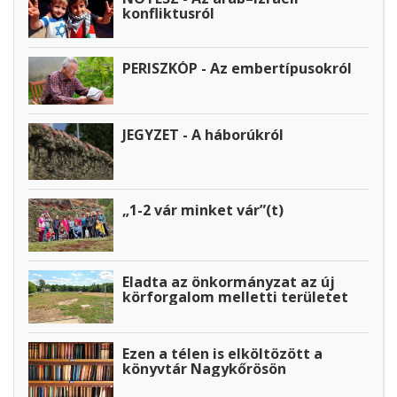
konfliktusról
PERISZKÓP - Az embertípusokról
JEGYZET - A háborúkról
„1-2 vár minket vár”(t)
Eladta az önkormányzat az új
körforgalom melletti területet
Ezen a télen is elköltözött a
könyvtár Nagykőrösön