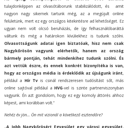
tulajdonképpen az olvasótáborunk stabilizálódott, és amit
nagyon nagy sikernek tartunk még, az a megújult online
felületünk, mert ez egy országos kitekintésre ad lehetőséget. Ez
ugyan nem volt olcsó beruházás, de így felhasználóbaráttá
váltunk és még a határokon kívüliekhez is tudunk szólni.
Olvasottságunk adatai igen biztatóak, hisz nem csak
Nagykőrösön vagyunk elérhetők, hanem az ország
bármely pontján, tehát mindenkihez tudunk szólni. És
azt vettük észre, és ennek konkrét bizonyítéka is van,
hogy az országos média is érdeklődik az újságunk iránt
,
például a
Hír Tv
is csinál rendszeresen tudósítást sőt, más
online sajtóval például a
HVG
-vel is szinte partnerviszonyban
vagyunk. Én azt gondolom, hogy ez egy komoly áttörés ahhoz
képest, ami korábban volt.”
Nehéz év jön… Ön mit vizionál a következő esztendőre?
„A Jobb Nagykőrösért Egyesület egy városi egyesület,