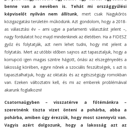
benne van a nevében is. Tehát mi országgyűlési
képviselőt nyilván nem állítunk
, mert csak Nagykőrös
közigazgatási területén működünk. Azt gondolom, hogy a 2018-
as választási év – ami ugye a parlamenti választást jelent –,
nagy fordulatot hoz majd mindenkinek az életében. Ha a FIDESZ
győz és folytatják, azt nem lehet tudni, hogy mit jelent a
folytatás. Mert az utóbbi időben sajnos azt tapasztaljuk, hogy a
korrupció igen magas szintre hágott, óriási az elszegényedés a
lakosság körében, egyre nőnek a szociális feszültségek, s azt is
tapasztalhatjuk, hogy az oktatás és az egészségügy romokban
van. Ezeken változtatni kell, és mi az emberek problémáival
akarunk foglalkozni!
Csatornaügyben – visszatérve a főtémánkra –
szeretnénk tiszta vizet önteni a pohárba, abba a
pohárba, amiben úgy érezzük, hogy most szennyvíz van.
Vagyis azért dolgozunk, hogy a lakosság azt az