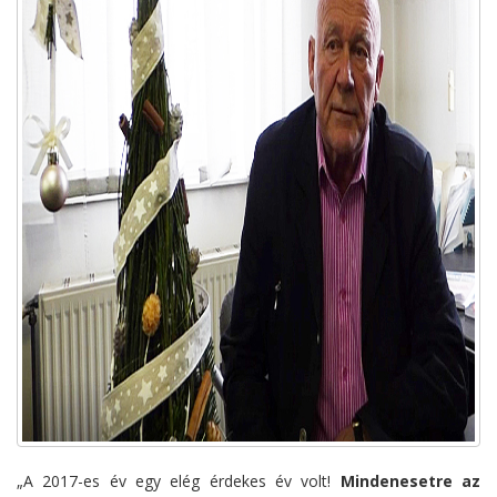
„A 2017-es év egy elég érdekes év volt!
Mindenesetre az