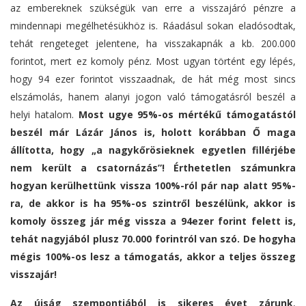
az embereknek szükségük van erre a visszajáró pénzre a
mindennapi megélhetésükhöz is. Ráadásul sokan eladósodtak,
tehát rengeteget jelentene, ha visszakapnák a kb. 200.000
forintot, mert ez komoly pénz. Most ugyan történt egy lépés,
hogy 94 ezer forintot visszaadnak, de hát még most sincs
elszámolás, hanem alanyi jogon való támogatásról beszél a
helyi hatalom.
Most ugye 95%-os mértékű támogatástól
beszél már Lázár János is, holott korábban Ő maga
állította, hogy „a nagykőrösieknek egyetlen fillérjébe
nem került a csatornázás”! Érthetetlen számunkra
hogyan kerülhettünk vissza 100%-ról pár nap alatt 95%-
ra, de akkor is ha 95%-os szintről beszélünk, akkor is
komoly összeg jár még vissza a 94ezer forint felett is,
tehát nagyjából plusz 70.000 forintról van szó. De hogyha
mégis 100%-os lesz a támogatás, akkor a teljes összeg
visszajár!
Az újság szempontjából is sikeres évet zárunk
,