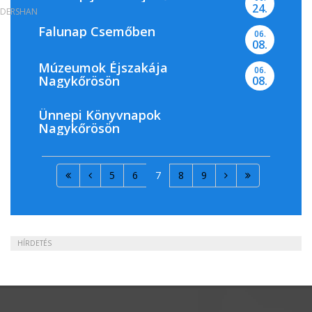
24.
DERSHAN
Falunap Csemőben
06.
08.
Múzeumok Éjszakája
06.
Nagykőrösön
08.
Ünnepi Könyvnapok
Nagykőrösön
5
6
7
8
9
HÍRDETÉS