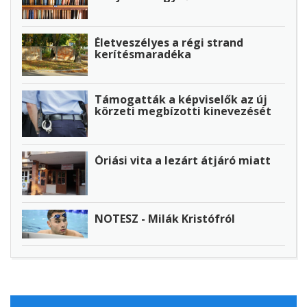
Életveszélyes a régi strand
kerítésmaradéka
Támogatták a képviselők az új
körzeti megbízotti kinevezését
Óriási vita a lezárt átjáró miatt
NOTESZ - Milák Kristófról