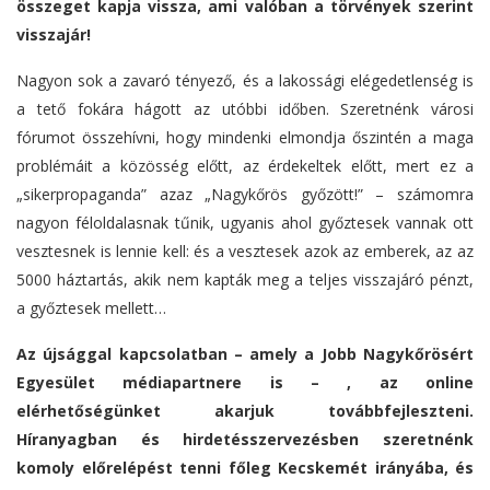
összeget kapja vissza, ami valóban a törvények szerint
visszajár!
Nagyon sok a zavaró tényező, és a lakossági elégedetlenség is
a tető fokára hágott az utóbbi időben. Szeretnénk városi
fórumot összehívni, hogy mindenki elmondja őszintén a maga
problémáit a közösség előtt, az érdekeltek előtt, mert ez a
„sikerpropaganda” azaz „Nagykőrös győzött!” – számomra
nagyon féloldalasnak tűnik, ugyanis ahol győztesek vannak ott
vesztesnek is lennie kell: és a vesztesek azok az emberek, az az
5000 háztartás, akik nem kapták meg a teljes visszajáró pénzt,
a győztesek mellett…
Az újsággal kapcsolatban – amely a Jobb Nagykőrösért
Egyesület médiapartnere is – , az online
elérhetőségünket akarjuk továbbfejleszteni.
Híranyagban és hirdetésszervezésben szeretnénk
komoly előrelépést tenni főleg Kecskemét irányába, és