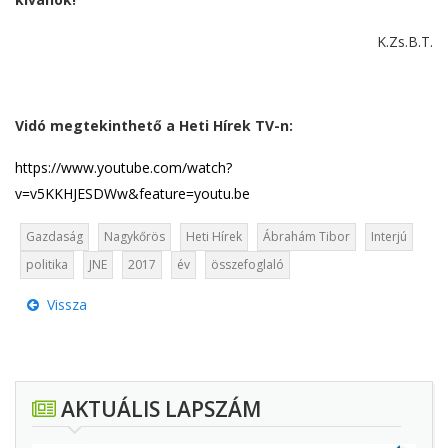
K.Zs.B.T.
Vidó megtekinthető a Heti Hírek TV-n:
https://www.youtube.com/watch?
v=v5KKHJESDWw&feature=youtu.be
Gazdaság
Nagykőrös
Heti Hírek
Ábrahám Tibor
Interjú
politika
JNE
2017
év
összefoglaló
Vissza
AKTUÁLIS LAPSZÁM