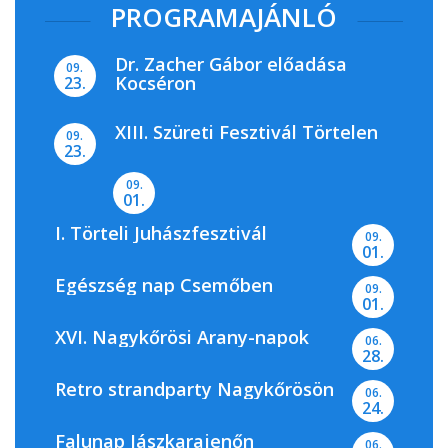
PROGRAMAJÁNLÓ
Dr. Zacher Gábor előadása
09.
Kocséron
23.
XIII. Szüreti Fesztivál Törtelen
09.
23.
09.
01.
I. Törteli Juhászfesztivál
09.
01.
Egészség nap Csemőben
09.
01.
XVI. Nagykőrösi Arany-napok
06.
28.
Retro strandparty Nagykőrösön
06.
24.
Falunap Jászkarajenőn
06.