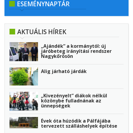
ESEMÉNYNAPTÁR
AKTUÁLIS HÍREK
„Ajándék” a kormánytól: új
járóbeteg irányítási rendszer
Nagykőrösön
Alig járható járdák
„Kivezényelt” diákok nélkül
közönybe fulladnának az
ünnepségek
Évek óta húzódik a Pálfájába
tervezett szálláshelyek építése