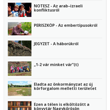
NOTESZ - Az arab–izraeli
konfliktusról
PERISZKÓP - Az embertípusokról
JEGYZET - A háborúkról
„1-2 vár minket vár”(t)
Eladta az önkormányzat az új
körforgalom melletti területet
Ezen a télen is elköltözött a
könyvtár Nagykőrösön