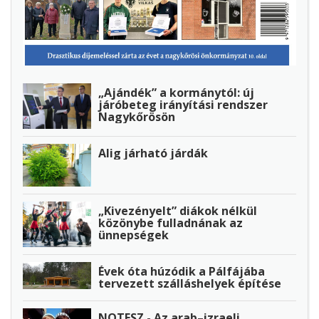
„Ajándék” a kormánytól: új
járóbeteg irányítási rendszer
Nagykőrösön
Alig járható járdák
„Kivezényelt” diákok nélkül
közönybe fulladnának az
ünnepségek
Évek óta húzódik a Pálfájába
tervezett szálláshelyek építése
NOTESZ - Az arab–izraeli