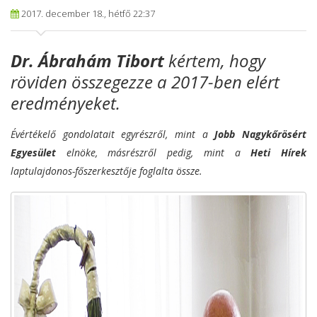
2017. december 18., hétfő 22:37
Dr. Ábrahám Tibort
kértem, hogy
röviden összegezze a 2017-ben elért
eredményeket.
Évértékelő gondolatait egyrészről, mint a
Jobb Nagykőrösért
Egyesület
elnöke, másrészről pedig, mint a
Heti Hírek
laptulajdonos-főszerkesztője foglalta össze.