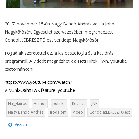
2017. november 15-én Nagy Bandó András volt a Jobb
Nagykőrösért Egyesület szervezésében megrendezett
GondolatÉBRESZTŐ est vendége Nagykőrösön.
Fogadják szeretettel ezt a kis összefoglalót a két órás
programról. A videót megnézhetik a Heti Hírek TV-n, youtube
csatornánkon:
https://www.youtube.com/watch?
v=vUnlXO8hX1w&feature=youtu.be
Nagykőrös
Humor
politika
Közélet
JNE
Nagy Bandó András
irodalom
videó
GondolatÉBRESZTŐ est
Vissza