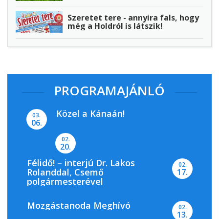
Szeretet tere - annyira fals, hogy
még a Holdról is látszik!
PROGRAMAJÁNLÓ
Közel a Kánaán!
03.
06.
02.
20.
Félidő! – interjú Dr. Lakos
02.
Rolanddal, Csemő
17.
polgármesterével
Mozgástanoda Meghívó
02.
13.