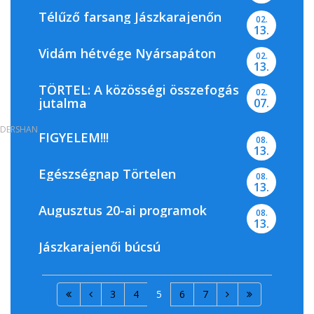
Télűző farsang Jászkarajenőn
02.
13.
Vidám hétvége Nyársapáton
02.
13.
TÖRTEL: A közösségi összefogás
02.
jutalma
07.
DERSHAN
FIGYELEM!!!
08.
13.
Egészségnap Törtelen
08.
13.
Augusztus 20-ai programok
08.
13.
Jászkarajenői búcsú
3
4
5
6
7