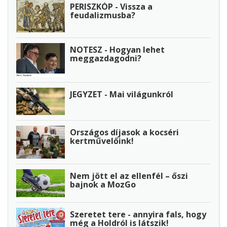
PERISZKÓP - Vissza a
feudalizmusba?
NOTESZ - Hogyan lehet
meggazdagodni?
JEGYZET - Mai világunkról
Országos díjasok a kocséri
kertművelőink!
Nem jött el az ellenfél – őszi
bajnok a MozGo
Szeretet tere - annyira fals, hogy
még a Holdról is látszik!