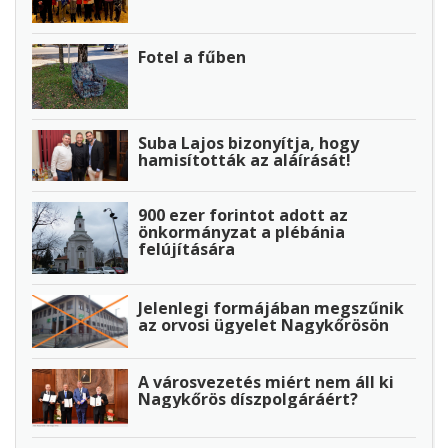
Fotel a fűben
Suba Lajos bizonyítja, hogy
hamisították az aláírását!
900 ezer forintot adott az
önkormányzat a plébánia
felújítására
Jelenlegi formájában megszűnik
az orvosi ügyelet Nagykőrösön
A városvezetés miért nem áll ki
Nagykőrös díszpolgáráért?