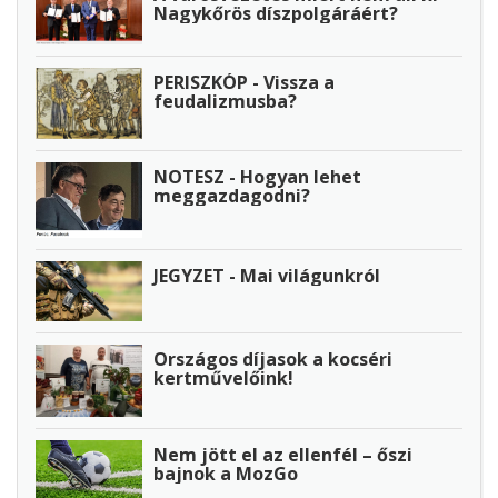
Nagykőrös díszpolgáráért?
PERISZKÓP - Vissza a
feudalizmusba?
NOTESZ - Hogyan lehet
meggazdagodni?
JEGYZET - Mai világunkról
Országos díjasok a kocséri
kertművelőink!
Nem jött el az ellenfél – őszi
bajnok a MozGo