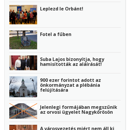
Leplezd le Orbánt!
Fotel a fűben
Suba Lajos bizonyítja, hogy
hamisították az aláírását!
900 ezer forintot adott az
önkormányzat a plébánia
felújítására
Jelenlegi formájában megszűnik
az orvosi ügyelet Nagykőrösön
A városvezetés miért nem áll ki