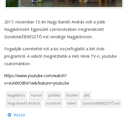
2017. november 15-én Nagy Bandó András volt a Jobb
Nagykőrösért Egyesület szervezésében megrendezett
GondolatÉBRESZTŐ est vendége Nagykőrösön.
Fogadják szeretettel ezt a kis összefoglalót a két órás
programról. A videót megnézhetik a Heti Hírek TV-n, youtube
csatornánkon:
https://www.youtube.com/watch?
v=vUnlXO8hX1w&feature=youtu.be
Nagykőrös
Humor
politika
Közélet
JNE
Nagy Bandó András
irodalom
videó
GondolatÉBRESZTŐ est
Vissza