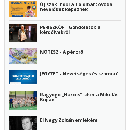
Új szak indul a Toldiban: óvodai
nevelőket képeznek
PERISZKÓP - Gondolatok a
kérdőívekről
NOTESZ - A pénzről
JEGYZET - Nevetséges és szomorú
Ragyogó „Harcos” siker a Mikulás
Kupán
El Nagy Zoltán emlékére