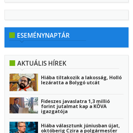
ESEMÉNYNAPTÁR
AKTUÁLIS HÍREK
Hiába tiltakozik a lakosság, Holló
lezáratta a Bolygó utcát
Fideszes javaslatra 1,3 millió
forint jutalmat kap a KÖVA
igazgatója
Hiába választunk júniusban újat,
októberig Czira a polgármester