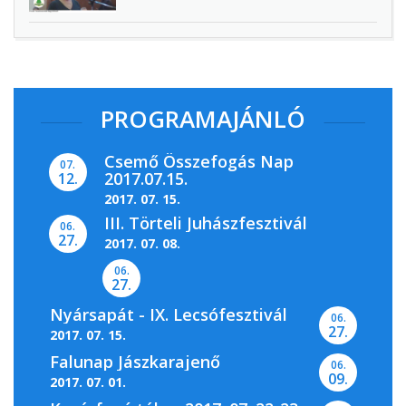
PROGRAMAJÁNLÓ
Csemő Összefogás Nap
07.
2017.07.15.
12.
2017. 07. 15.
III. Törteli Juhászfesztivál
06.
27.
2017. 07. 08.
06.
27.
Nyársapát - IX. Lecsófesztivál
06.
27.
2017. 07. 15.
Falunap Jászkarajenő
06.
09.
2017. 07. 01.