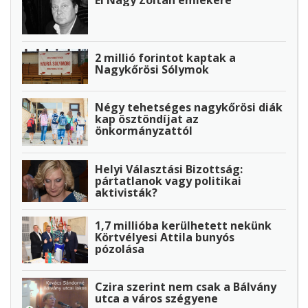
El Nagy Zoltán emlékére
2 millió forintot kaptak a
Nagykőrösi Sólymok
Négy tehetséges nagykőrösi diák
kap ösztöndíjat az
önkormányzattól
Helyi Választási Bizottság:
pártatlanok vagy politikai
aktivisták?
1,7 millióba kerülhetett nekünk
Körtvélyesi Attila bunyós
pózolása
Czira szerint nem csak a Bálvány
utca a város szégyene