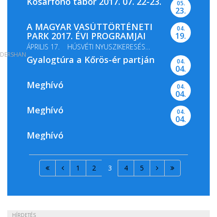
Kosárfonó tábor 2017. 07. 22-23.
05.
23.
A MAGYAR VASÚTTÖRTÉNETI
04.
PARK 2017. ÉVI PROGRAMJAI
19.
ÁPRILIS 17. HÚSVÉTI NYUSZIKERESÉS
DERSHAN
Gyalogtúra a Kőrös-ér partján
MÁJUS 13-14. GŐZMOZDONY...
04.
04.
Meghívó
04.
04.
Meghívó
04.
04.
Meghívó
1
2
3
4
5
HÍRDETÉS