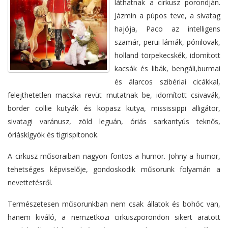
láthatnak a cirkusz porondján.
Jázmin a púpos teve, a sivatag
hajója, Paco az intelligens
szamár, perui lámák, pónilovak,
holland törpekecskék, idomított
kacsák és libák, bengáli,burmai
és álarcos szibériai cicákkal,
felejthetetlen macska revüt mutatnak be, idomított csivavák,
border collie kutyák és kopasz kutya, mississippi alligátor,
sivatagi varánusz, zöld leguán, óriás sarkantyús teknős,
óriáskígyók és tigrispitonok.
A cirkusz műsoraiban nagyon fontos a humor. Johny a humor,
tehetséges képviselője, gondoskodik műsorunk folyamán a
nevettetésről.
Természetesen műsorunkban nem csak állatok és bohóc van,
hanem kiváló, a nemzetközi cirkuszporondon sikert aratott