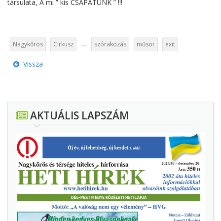
társulata, A mi ” kis CSAPATUNK ” !!!
Nagykőrös
Cirkusz
szórakozás
műsor
exit
Vissza
AKTUÁLIS LAPSZÁM