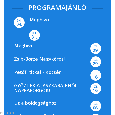
PROGRAMAJÁNLÓ
Meghívó
04.
04.
03.
31.
Meghívó
03.
29.
Zsib-Börze Nagykőrös!
03.
29.
Petőfi titkai - Kocsér
03.
16.
GYŐZTEK A JÁSZKARAJENŐI
03.
NAPRAFORGÓK!
16.
Út a boldogsághoz
03.
06.
DERSHAN