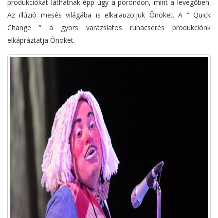
produkciókat láthatnak épp úgy a porondon, mint a levegőben.
Az illúzió mesés világába is elkalauzoljuk Önöket. A ” Quick
Change ” a gyors varázslatos ruhacserés produkciónk
elkápráztatja Önöket.