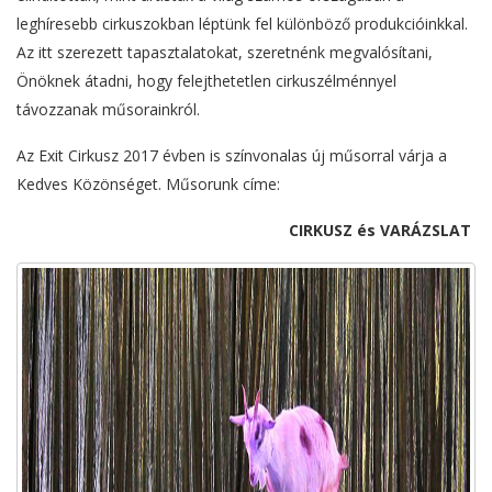
leghíresebb cirkuszokban léptünk fel különböző produkcióinkkal.
Az itt szerezett tapasztalatokat, szeretnénk megvalósítani,
Önöknek átadni, hogy felejthetetlen cirkuszélménnyel
távozzanak műsorainkról.
Az Exit Cirkusz 2017 évben is színvonalas új műsorral várja a
Kedves Közönséget. Műsorunk címe:
CIRKUSZ és VARÁZSLAT