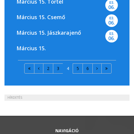
Március 15. Törtel
03.
06.
Március 15. Csemő
03.
06.
Március 15. Jászkarajenő
03.
06.
Március 15.
2
3
4
5
6
HÍRDETÉS
NAVIGÁCIÓ