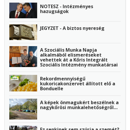
NOTESZ - Intézményes
hazugságok
JEGYZET - A biztos nyereség
A Szociális Munka Napja
alkalmából elismeréseket
vehettek át a Kőris Integrált
Szociális Intézmény munkatársai
Rekordmennyiségű
kukoricakonzervet állított elő a
Bonduelle
A képek önmagukért beszélnek a
nagykőrösi munkalehetőségről…
Ez senkinek sem szúrja a szemét?