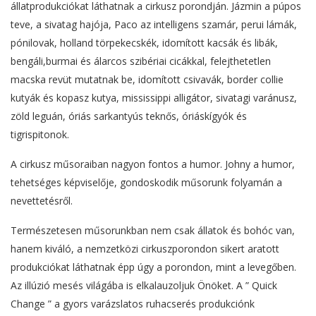
állatprodukciókat láthatnak a cirkusz porondján. Jázmin a púpos
teve, a sivatag hajója, Paco az intelligens szamár, perui lámák,
pónilovak, holland törpekecskék, idomított kacsák és libák,
bengáli,burmai és álarcos szibériai cicákkal, felejthetetlen
macska revüt mutatnak be, idomított csivavák, border collie
kutyák és kopasz kutya, mississippi alligátor, sivatagi varánusz,
zöld leguán, óriás sarkantyús teknős, óriáskígyók és
tigrispitonok.
A cirkusz műsoraiban nagyon fontos a humor. Johny a humor,
tehetséges képviselője, gondoskodik műsorunk folyamán a
nevettetésről.
Természetesen műsorunkban nem csak állatok és bohóc van,
hanem kiváló, a nemzetközi cirkuszporondon sikert aratott
produkciókat láthatnak épp úgy a porondon, mint a levegőben.
Az illúzió mesés világába is elkalauzoljuk Önöket. A ” Quick
Change ” a gyors varázslatos ruhacserés produkciónk