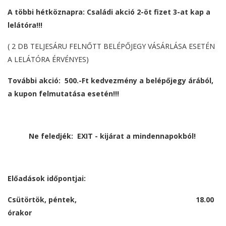
A többi hétköznapra: Családi akció
2-öt fizet 3-at kap a
lelátóra!!!
( 2 DB TELJESÁRU FELNŐTT BELÉPŐJEGY VÁSÁRLÁSA ESETÉN
A LELÁTÓRA ÉRVÉNYES)
További akció: 500.-Ft kedvezmény a belépőjegy árából,
a kupon felmutatása esetén!!!
Ne feledjék: EXIT - kijárat a mindennapokból!
Előadások időpontjai:
Csütörtök, péntek, 18.00
órakor