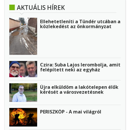
AKTUÁLIS HÍREK
Ellehetetleníti a Tündér utcában a
közlekedést az önkormányzat
Czira: Suba Lajos lerombolja, amit
felépített neki az egyház
Újra elküldöm a lakótelepen élők
kérését a városvezetésnek
PERISZKÓP - A mai világról