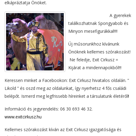
elkápráztatja Önöket.
A gyerekek
találkozhatnak Spongyabob és
Minyon mesefigurákkal!!!!
Új műsorunkhoz kívánunk
Önöknek kellemes szórakozást!
Ne feledje, Exit Cirkusz =
Kijárat a mindennapokból!!!
Keressen minket a Facebookon: Exit Cirkusz hivatalos oldalán. ”
Likold ” és oszd meg az oldalunkat, így nyerhetsz 4 fős családi
belépőt. Ismerd meg legfrissebb híreinket a társulatunk életéről
!
Információ és jegyrendelés: 06 30 693 46 32.
www.exitcirkusz.hu
Kellemes szórakozást kíván az Exit Cirkusz igazgatósága és