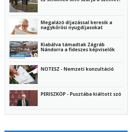
Megalázó díjazással keresik a
nagykőrösi nyugdíjasokat
Kiabálva támadtak Zágráb
Nándorra a fideszes képviselők
NOTESZ - Nemzeti konzultáció
PERISZKÓP - Pusztába kiáltott szó