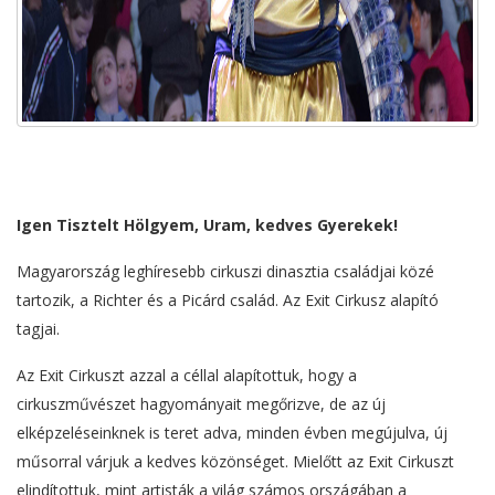
Igen Tisztelt Hölgyem, Uram, kedves Gyerekek!
Magyarország leghíresebb cirkuszi dinasztia családjai közé
tartozik, a Richter és a Picárd család. Az Exit Cirkusz alapító
tagjai.
Az Exit Cirkuszt azzal a céllal alapítottuk, hogy a
cirkuszművészet hagyományait megőrizve, de az új
elképzeléseinknek is teret adva, minden évben megújulva, új
műsorral várjuk a kedves közönséget. Mielőtt az Exit Cirkuszt
elindítottuk, mint artisták a világ számos országában a