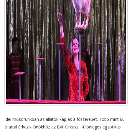
Idei műsorunkban az állatok kapják a főszerepet. Több mint 60
állattal érkezik Önökhöz az Exit Cirkusz. Különleges egzotikus