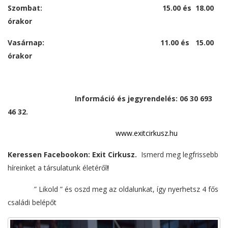
Szombat: 15.00 és 18.00
órakor
Vasárnap: 11.00 és 15.00
órakor
Információ és jegyrendelés: 06 30 693
46 32.
www.exitcirkusz.hu
Keressen Facebookon: Exit Cirkusz.
Ismerd meg legfrissebb
híreinket a társulatunk életéről
!
” Likold ” és oszd meg az oldalunkat, így nyerhetsz 4 fős
családi belépőt