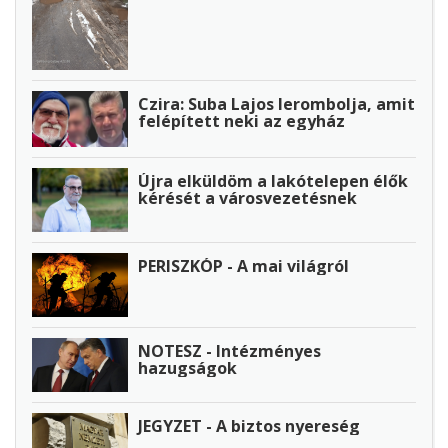
Czira: Suba Lajos lerombolja, amit
felépített neki az egyház
Újra elküldöm a lakótelepen élők
kérését a városvezetésnek
PERISZKÓP - A mai világról
NOTESZ - Intézményes
hazugságok
JEGYZET - A biztos nyereség