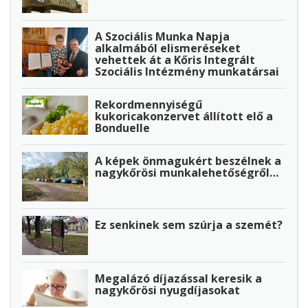
A Szociális Munka Napja
alkalmából elismeréseket
vehettek át a Kőris Integrált
Szociális Intézmény munkatársai
Rekordmennyiségű
kukoricakonzervet állított elő a
Bonduelle
A képek önmagukért beszélnek a
nagykőrösi munkalehetőségről…
Ez senkinek sem szúrja a szemét?
Megalázó díjazással keresik a
nagykőrösi nyugdíjasokat