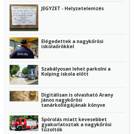
JEGYZET - Helyzetelemzés
Elégedettek a nagykőrösi
iskolaőrökkel
Szabályosan lehet parkolni a
Kolping iskola előtt
Digitálisan is olvasható Arany
János nagykőrösi
tanárkollégájának könyve
Spórolás miatt kevesebbet
gyakorlatoztak a nagykőrösi
tűzoltók