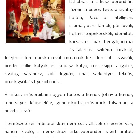
láthatnak a cirkusz porondján.
Jázmin a púpos teve, a sivatag
hajója, Paco az intelligens
szamár, perui lámák, pónilovak,
holland törpekecskék, idomított
kacsák és libák, bengáli,burmai
és álarcos szibériai cicákkal,
felejthetetlen macska revüt mutatnak be, idomított csivavák,
border collie kutyák és kopasz kutya, mississippi alligátor,
sivatagi varánusz, zöld leguán, óriás sarkantyús teknős,
óriáskígyók és tigrispitonok.
A cirkusz műsoraiban nagyon fontos a humor. Johny a humor,
tehetséges képviselője, gondoskodik műsorunk folyamán a
nevettetésről.
Természetesen műsorunkban nem csak állatok és bohóc van,
hanem kiváló, a nemzetközi cirkuszporondon sikert aratott