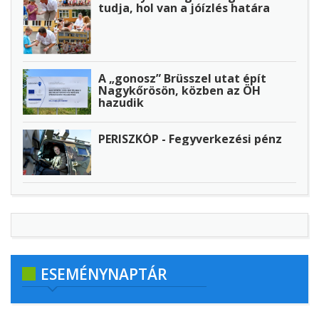
tudja, hol van a jóízlés határa
A „gonosz” Brüsszel utat épít
Nagykőrösön, közben az ÖH
hazudik
PERISZKÓP - Fegyverkezési pénz
ESEMÉNYNAPTÁR