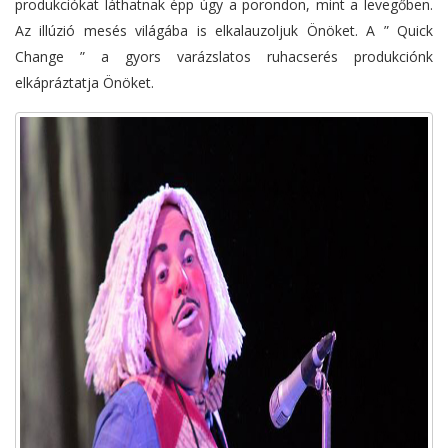
produkciókat láthatnak épp úgy a porondon, mint a levegőben.
Az illúzió mesés világába is elkalauzoljuk Önöket. A ” Quick
Change ” a gyors varázslatos ruhacserés produkciónk
elkápráztatja Önöket.