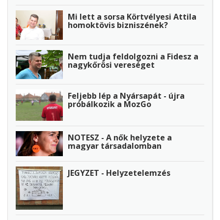
Mi lett a sorsa Körtvélyesi Attila
homoktövis bizniszének?
Nem tudja feldolgozni a Fidesz a
nagykőrösi vereséget
Feljebb lép a Nyársapát - újra
próbálkozik a MozGo
NOTESZ - A nők helyzete a
magyar társadalomban
JEGYZET - Helyzetelemzés