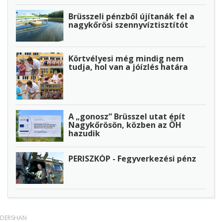
Brüsszeli pénzből újítanák fel a
nagykőrösi szennyvíztisztítót
Körtvélyesi még mindig nem
tudja, hol van a jóízlés határa
A „gonosz” Brüsszel utat épít
Nagykőrösön, közben az ÖH
hazudik
PERISZKÓP - Fegyverkezési pénz
DERSHAN