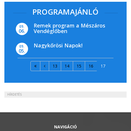
PROGRAMAJÁNLÓ
Remek program a Mészáros
09.
Vendéglőben
06.
Nagykőrösi Napok!
09.
05.
13
14
15
16
17
HÍRDETÉS
NAVIGÁCIÓ