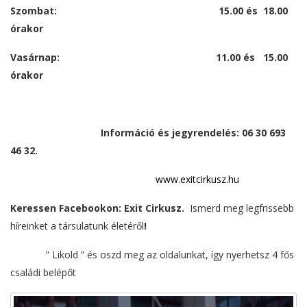
Szombat: 15.00 és 18.00
órakor
Vasárnap: 11.00 és 15.00
órakor
Információ és jegyrendelés: 06 30 693
46 32.
www.exitcirkusz.hu
Keressen Facebookon: Exit Cirkusz.
Ismerd meg legfrissebb
híreinket a társulatunk életéről
!
” Likold ” és oszd meg az oldalunkat, így nyerhetsz 4 fős
családi belépőt