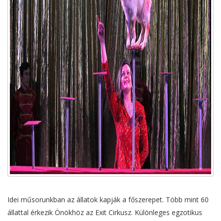
Idei műsorunkban az állatok kapják a főszerepet. Több mint 60
állattal érkezik Önökhöz az Exit Cirkusz. Különleges egzotikus