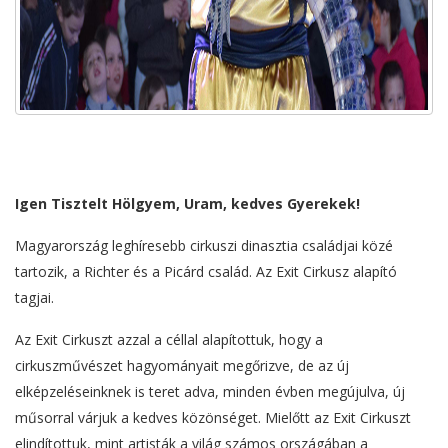
Igen Tisztelt Hölgyem, Uram, kedves Gyerekek!
Magyarország leghíresebb cirkuszi dinasztia családjai közé
tartozik, a Richter és a Picárd család. Az Exit Cirkusz alapító
tagjai.
Az Exit Cirkuszt azzal a céllal alapítottuk, hogy a
cirkuszművészet hagyományait megőrizve, de az új
elképzeléseinknek is teret adva, minden évben megújulva, új
műsorral várjuk a kedves közönséget. Mielőtt az Exit Cirkuszt
elindítottuk, mint artisták a világ számos országában a