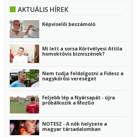
AKTUÁLIS HÍREK
Képviselői beszámoló
Mi lett a sorsa Körtvélyesi Attila
homoktövis bizniszének?
Nem tudja feldolgozni a Fidesz a
nagykőrösi vereséget
Feljebb lép a Nyársapát - újra
próbálkozik a MozGo
NOTESZ - A nők helyzete a
magyar társadalomban