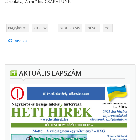
társulata, A mi ” kis CSAPATUNK ” !!!
Nagykőrös
Cirkusz
szórakozás
műsor
exit
Vissza
AKTUÁLIS LAPSZÁM