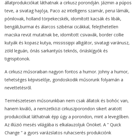
állatprodukciókat láthatnak a cirkusz porondján. Jázmin a púpos
teve, a sivatag hajója, Paco az intelligens szamár, perui lámák,
pónilovak, holland törpekecskék, idomított kacsák és libák,
bengáli,burmai és álarcos szibériai cicákkal, felejthetetlen
macska revüt mutatnak be, idomított csivavák, border collie
kutyák és kopasz kutya, mississippi alligátor, sivatagi varánusz,
zöld leguán, óriás sarkantyús teknős, óriáskígyók és
tigrispitonok.
A cirkusz műsoraiban nagyon fontos a humor. Johny a humor,
tehetséges képviselője, gondoskodik műsorunk folyamán a
nevettetésről.
Természetesen műsorunkban nem csak állatok és bohóc van,
hanem kiváló, a nemzetközi cirkuszporondon sikert aratott
produkciókat láthatnak épp úgy a porondon, mint a levegőben.
Az illúzió mesés világába is elkalauzoljuk Önöket. A ” Quick
Change ” a gyors varázslatos ruhacserés produkciónk