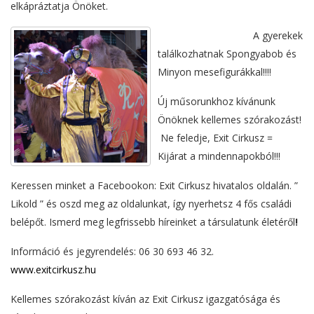
elkápráztatja Önöket.
A gyerekek
találkozhatnak Spongyabob és
Minyon mesefigurákkal!!!!
Új műsorunkhoz kívánunk
Önöknek kellemes szórakozást!
Ne feledje, Exit Cirkusz =
Kijárat a mindennapokból!!!
Keressen minket a Facebookon: Exit Cirkusz hivatalos oldalán. ”
Likold ” és oszd meg az oldalunkat, így nyerhetsz 4 fős családi
belépőt. Ismerd meg legfrissebb híreinket a társulatunk életéről
!
Információ és jegyrendelés: 06 30 693 46 32.
www.exitcirkusz.hu
Kellemes szórakozást kíván az Exit Cirkusz igazgatósága és