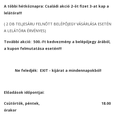
A többi hétköznapra: Családi akció
2-öt fizet 3-at kap a
lelátóra!!!
( 2 DB TELJESÁRU FELNŐTT BELÉPŐJEGY VÁSÁRLÁSA ESETÉN
A LELÁTÓRA ÉRVÉNYES)
További akció: 500.-Ft kedvezmény a belépőjegy árából,
a kupon felmutatása esetén!!!
Ne feledjék: EXIT - kijárat a mindennapokból!
Előadások időpontjai:
Csütörtök, péntek, 18.00
órakor