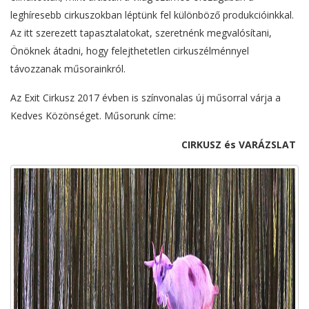
leghíresebb cirkuszokban léptünk fel különböző produkcióinkkal.
Az itt szerezett tapasztalatokat, szeretnénk megvalósítani,
Önöknek átadni, hogy felejthetetlen cirkuszélménnyel
távozzanak műsorainkról.
Az Exit Cirkusz 2017 évben is színvonalas új műsorral várja a
Kedves Közönséget. Műsorunk címe:
CIRKUSZ és VARÁZSLAT