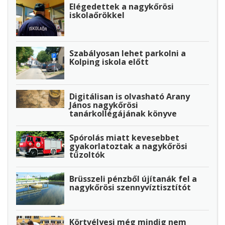
Elégedettek a nagykőrösi
iskolaőrökkel
Szabályosan lehet parkolni a
Kolping iskola előtt
Digitálisan is olvasható Arany
János nagykőrösi
tanárkollégájának könyve
Spórolás miatt kevesebbet
gyakorlatoztak a nagykőrösi
tűzoltók
Brüsszeli pénzből újítanák fel a
nagykőrösi szennyvíztisztítót
Körtvélyesi még mindig nem