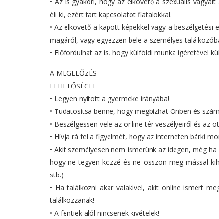
• Az is gyakori, hogy az elkövető a szexuális vágyai
éli ki, ezért tart kapcsolatot fiatalokkal.
• Az elkövető a kapott képekkel vagy a beszélgetési e
magáról, vagy egyezzen bele a személyes találkozóba
• Előfordulhat az is, hogy külföldi munka ígéretével kül
A MEGELŐZÉS
LEHETŐSÉGEI
• Legyen nyitott a gyermeke irányába!
• Tudatosítsa benne, hogy megbízhat Önben és számí
• Beszélgessen vele az online tér veszélyeiről és az ot
• Hívja rá fel a figyelmét, hogy az interneten bárki 
• Akit személyesen nem ismerünk az idegen, még ha a
hogy ne tegyen közzé és ne osszon meg mással kihí
stb.)
• Ha találkozni akar valakivel, akit online ismert 
találkozzanak!
• A fentiek alól nincsenek kivételek!