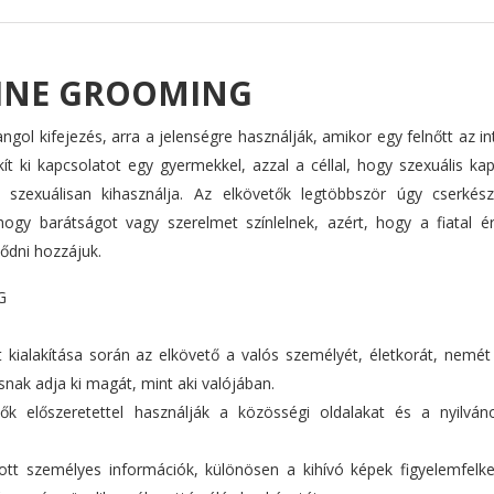
INE GROOMING
gol kifejezés, arra a jelenségre használják, amikor egy felnőtt az i
kít ki kapcsolatot egy gyermekkel, azzal a céllal, hogy szexuális ka
 szexuálisan kihasználja. Az elkövetők legtöbbször úgy cserkés
hogy barátságot vagy szerelmet színlelnek, azért, hogy a fiatal ér
tődni hozzájuk.
G
t kialakítása során az elkövető a valós személyét, életkorát, nemét
ásnak adja ki magát, mint aki valójában.
ők előszeretettel használják a közösségi oldalakat és a nyilván
tt személyes információk, különösen a kihívó képek figyelemfelke