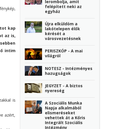
lerombolja, amit
felépített neki az
fénykép,
egyház
Újra elküldöm a
atot kap
lakótelepen élők
kérését a
t az is,
városvezetésnek
ősebben
ő intim
PERISZKÓP - A mai
világról
NOTESZ - Intézményes
hazugságok
JEGYZET - A biztos
nyereség
akkal is
A Szociális Munka
Napja alkalmából
elismeréseket
ve azért,
vehettek át a Kőris
Integrált Szociális
Intézmény