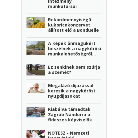
Intézmény
munkatársai
Rekordmennyiségű
kukoricakonzervet
állított elő a Bonduelle
A képek önmagukért
beszélnek a nagykőrösi
munkalehetőségről…
Ez senkinek sem szúrja
a szemét?
Megalázó díjazással
keresik a nagykőrösi
nyugdíjasokat
Kiabálva támadtak
Zágráb Nándorra a
fideszes képviselők
NOTESZ - Nemzeti