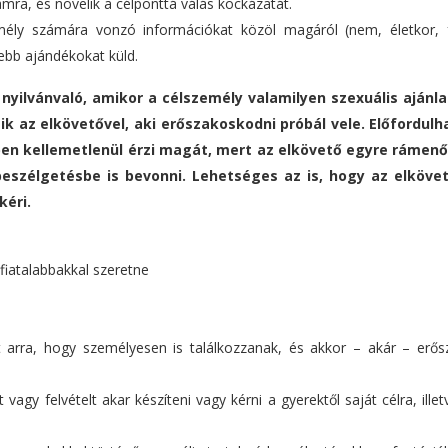
mra, és növelik a célponttá válás kockázatát.
mély számára vonzó információkat közöl magáról (nem, életkor, 
sebb ajándékokat küld.
nyilvánvaló, amikor a célszemély valamilyen szexuális ajánl
ik az elkövetővel, aki erőszakoskodni próbál vele. Előfordulha
ben kellemetlenül érzi magát, mert az elkövető egyre rámen
beszélgetésbe is bevonni. Lehetséges az is, hogy az elkövet
kéri.
 fiatalabbakkal szeretne
 arra, hogy személyesen is találkozzanak, és akkor – akár – erősz
agy felvételt akar készíteni vagy kérni a gyerektől saját célra, illet