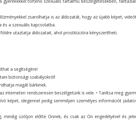
t a gyerekekkel történő szexuális tartalmú beszélgetésekben, fantázi
lőzményekkel zsarolhatja is az áldozatát, hogy az újabb képet, videó
 és a szexuális kapcsolatba.
földre utaztatja áldozatait, ahol prostitúcióra kényszerítheti.
that a segítségére!
tani biztonsági szabályokról!
mondhatja magát bárkinek.
z interneten rendszeresen beszélgetünk is vele. • Tanítsa meg gyer
vó képet, idegennel pedig semmilyen személyes információt (adatot
meg, mindig szóljon előtte Önnek, és csak az Ön engedélyével és jel