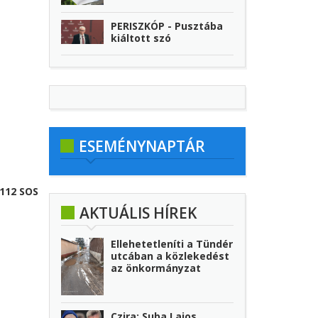
PERISZKÓP - Pusztába
kiáltott szó
ESEMÉNYNAPTÁR
112 SOS
AKTUÁLIS HÍREK
Ellehetetleníti a Tündér
utcában a közlekedést
az önkormányzat
Czira: Suba Lajos