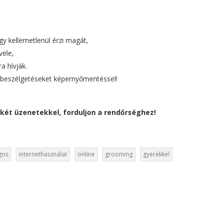
y kellemetlenül érzi magát,
vele,
ra hívják.
t, beszélgetéseket képernyőmentéssel!
két üzenetekkel, forduljon a rendőrséghez!
gos
internethasználat
online
grooming
gyerekkel