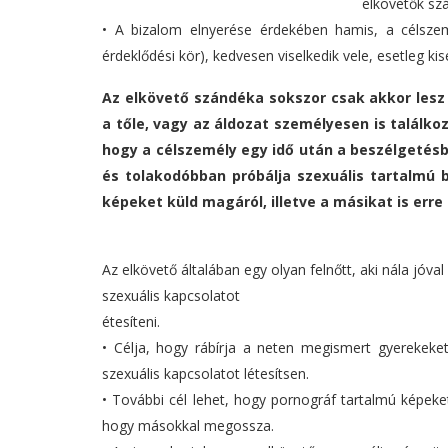
elkövetők szá
• A bizalom elnyerése érdekében hamis, a célsze
érdeklődési kör), kedvesen viselkedik vele, esetleg ki
Az elkövető szándéka sokszor csak akkor lesz 
a tőle, vagy az áldozat személyesen is találkoz
hogy a célszemély egy idő után a beszélgetés
és tolakodóbban próbálja szexuális tartalmú 
képeket küld magáról, illetve a másikat is erre 
Az elkövető általában egy olyan felnőtt, aki nála jóval
szexuális kapcsolatot
étesíteni.
• Célja, hogy rábírja a neten megismert gyerekeket
szexuális kapcsolatot létesítsen.
• További cél lehet, hogy pornográf tartalmú képeket v
hogy másokkal megossza.