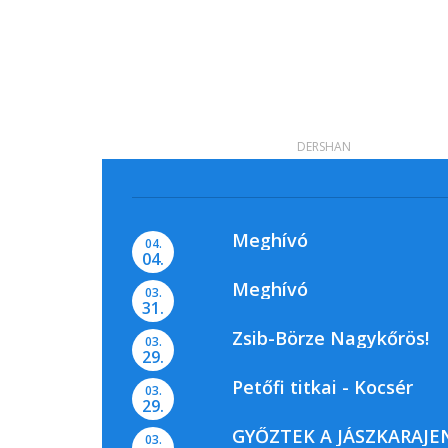
DERSHAN
Meghívó
04.
04.
Meghívó
03.
31.
Zsib-Börze Nagykőrös!
03.
29.
Petőfi titkai - Kocsér
03.
29.
GYŐZTEK A JÁSZKARAJE
03.