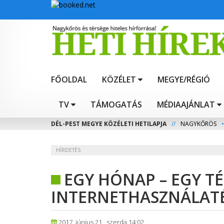
FŐOLDAL
KÖZÉLET
MEGYE/RÉGIÓ
TV
TÁMOGATÁS
MÉDIAAJÁNLAT
DÉL-PEST MEGYE KÖZÉLETI HETILAPJA
//
NAGYKŐRÖS
•
HÍRDETÉS
EGY HÓNAP – EGY T
INTERNETHASZNÁLAT
2017. június 21., szerda 14:02