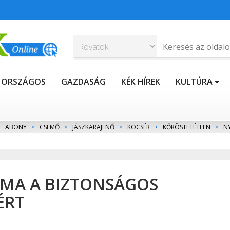
ORSZÁGOS
GAZDASÁG
KÉK HÍREK
KULTÚRA
ABONY
•
CSEMŐ
•
JÁSZKARAJENŐ
•
KOCSÉR
•
KŐRÖSTETÉTLEN
•
N
ÉMA A BIZTONSÁGOS
ÉRT