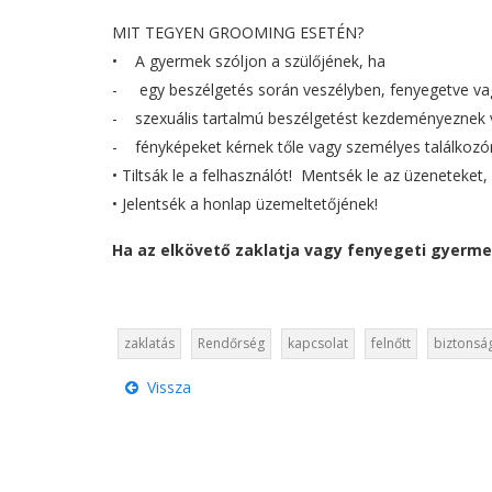
MIT TEGYEN GROOMING ESETÉN?
• A gyermek szóljon a szülőjének, ha
- egy beszélgetés során veszélyben, fenyegetve vag
- szexuális tartalmú beszélgetést kezdeményeznek 
- fényképeket kérnek tőle vagy személyes találkozó
• Tiltsák le a felhasználót! Mentsék le az üzeneteke
• Jelentsék a honlap üzemeltetőjének!
Ha az elkövető zaklatja vagy fenyegeti gyerme
zaklatás
Rendőrség
kapcsolat
felnőtt
biztonsá
Vissza