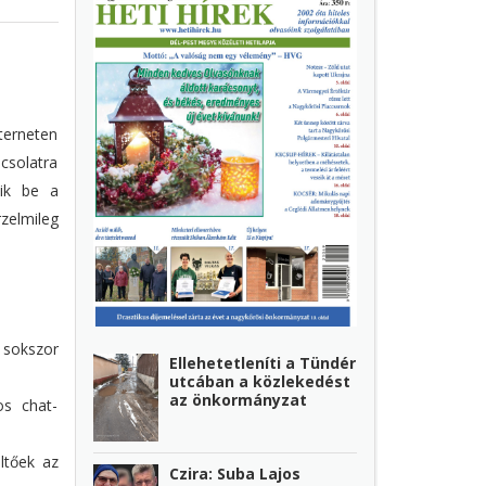
nterneten
pcsolatra
zik be a
zelmileg
 sokszor
Ellehetetleníti a Tündér
utcában a közlekedést
az önkormányzat
os chat-
ltőek az
Czira: Suba Lajos