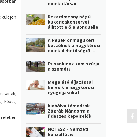
álásokban
munkatársai
Rekordmennyiségű
t küldjön
kukoricakonzervet
állított elő a Bonduelle
A képek önmagukért
beszélnek a nagykőrösi
munkalehetőségről…
Ez senkinek sem szúrja
a szemét?
Megalázó díjazással
keresik a nagykőrösi
nyugdíjasokat
mekének,
, képet,
Kiabálva támadtak
Zágráb Nándorra a
fideszes képviselők
enlétében
NOTESZ - Nemzeti
konzultáció