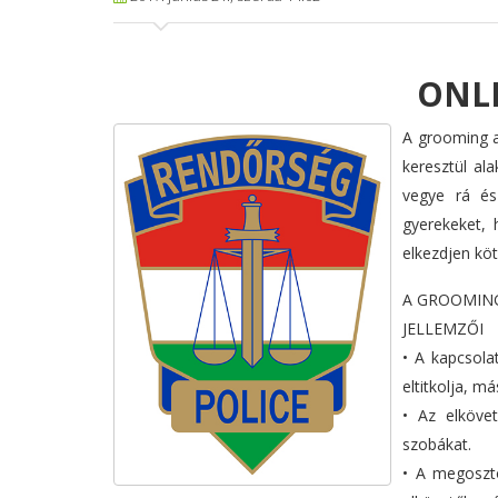
ONL
A grooming an
keresztül ala
vegye rá és
gyerekeket, 
elkezdjen kö
A GROOMIN
JELLEMZŐI
• A kapcsola
eltitkolja, m
• Az elkövet
szobákat.
• A megoszto