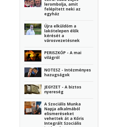
lerombolja, amit
felépített neki az
egyház
Újra elküldöm a
lakótelepen élők
kérését a
városvezetésnek
PERISZKÓP - A mai
világról
NOTESZ - Intézményes
hazugságok
JEGYZET - A biztos
nyereség
A Szociális Munka
Napja alkalmából
elismeréseket
vehettek át a Kőris
Integrált Szociális