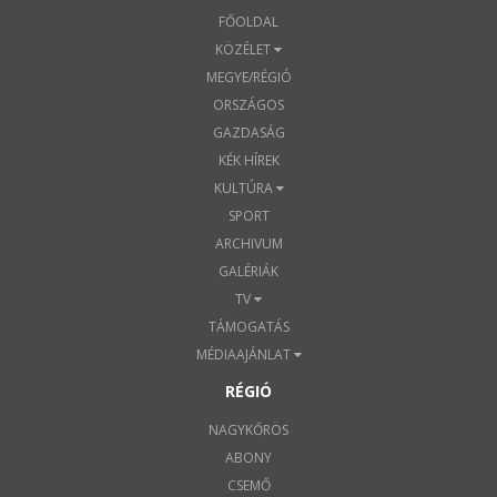
FŐOLDAL
KÖZÉLET
MEGYE/RÉGIÓ
ORSZÁGOS
GAZDASÁG
KÉK HÍREK
KULTÚRA
SPORT
ARCHIVUM
GALÉRIÁK
TV
TÁMOGATÁS
MÉDIAAJÁNLAT
RÉGIÓ
NAGYKŐRÖS
ABONY
CSEMŐ