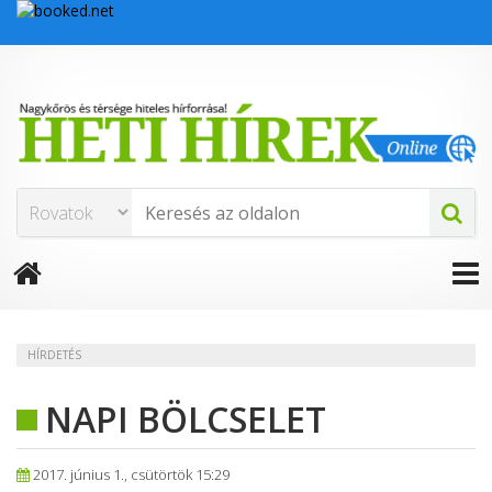
HÍRDETÉS
NAPI BÖLCSELET
2017. június 1., csütörtök 15:29