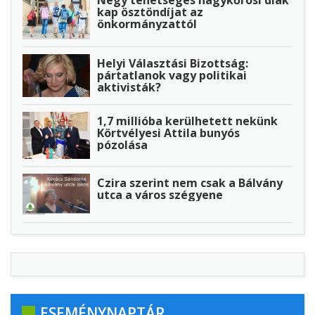
Négy tehetséges nagykőrösi diák
kap ösztöndíjat az
önkormányzattól
Helyi Választási Bizottság:
pártatlanok vagy politikai
aktivisták?
1,7 millióba kerülhetett nekünk
Körtvélyesi Attila bunyós
pózolása
Czira szerint nem csak a Bálvány
utca a város szégyene
ESEMÉNYNAPTÁR