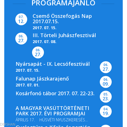
PROGRAMAJÁNLÓ
Csemő Összefogás Nap
07.
2017.07.15.
12.
2017. 07. 15.
III. Törteli Juhászfesztivál
06.
27.
2017. 07. 08.
06.
27.
Nyársapát - IX. Lecsófesztivál
06.
27.
2017. 07. 15.
Falunap Jászkarajenő
06.
09.
2017. 07. 01.
Kosárfonó tábor 2017. 07. 22-23.
05.
23.
A MAGYAR VASÚTTÖRTÉNETI
04.
PARK 2017. ÉVI PROGRAMJAI
19.
ÁPRILIS 17. HÚSVÉTI NYUSZIKERESÉS
DERSHAN