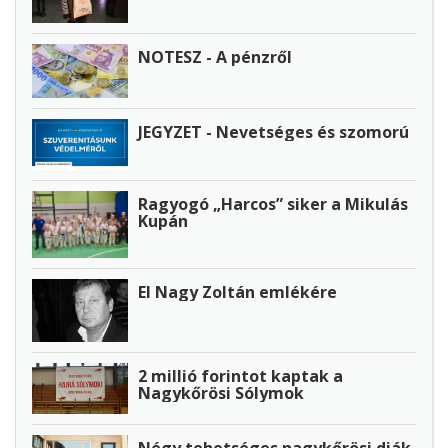
NOTESZ - A pénzről
JEGYZET - Nevetséges és szomorú
Ragyogó „Harcos” siker a Mikulás
Kupán
El Nagy Zoltán emlékére
2 millió forintot kaptak a
Nagykőrösi Sólymok