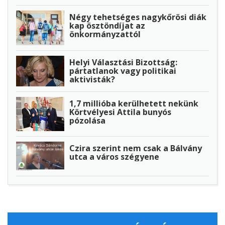
Négy tehetséges nagykőrösi diák
kap ösztöndíjat az
önkormányzattól
Helyi Választási Bizottság:
pártatlanok vagy politikai
aktivisták?
1,7 millióba kerülhetett nekünk
Körtvélyesi Attila bunyós
pózolása
Czira szerint nem csak a Bálvány
utca a város szégyene