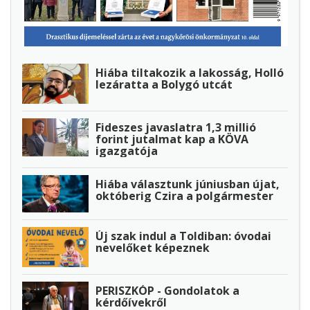
Hiába tiltakozik a lakosság, Holló
lezáratta a Bolygó utcát
Fideszes javaslatra 1,3 millió
forint jutalmat kap a KÖVA
igazgatója
Hiába választunk júniusban újat,
októberig Czira a polgármester
Új szak indul a Toldiban: óvodai
nevelőket képeznek
PERISZKÓP - Gondolatok a
kérdőívekről