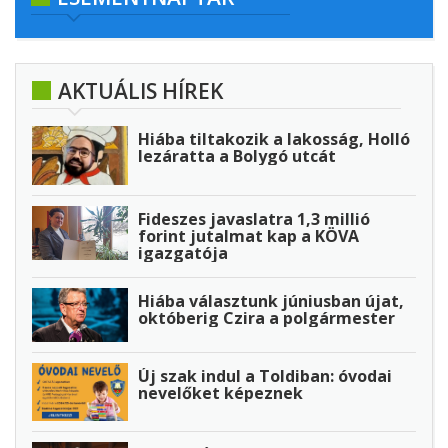
AKTUÁLIS HÍREK
Hiába tiltakozik a lakosság, Holló
lezáratta a Bolygó utcát
Fideszes javaslatra 1,3 millió
forint jutalmat kap a KÖVA
igazgatója
Hiába választunk júniusban újat,
októberig Czira a polgármester
Új szak indul a Toldiban: óvodai
nevelőket képeznek