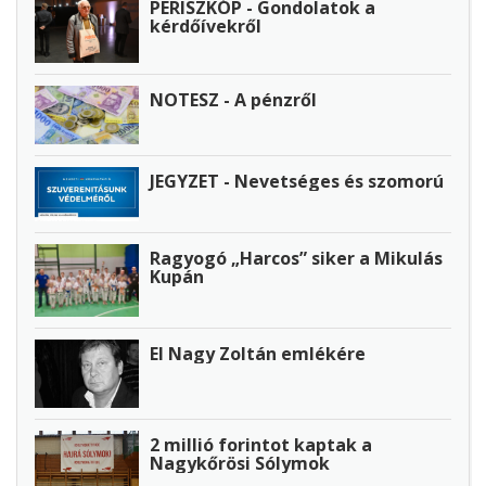
PERISZKÓP - Gondolatok a
kérdőívekről
NOTESZ - A pénzről
JEGYZET - Nevetséges és szomorú
Ragyogó „Harcos” siker a Mikulás
Kupán
El Nagy Zoltán emlékére
2 millió forintot kaptak a
Nagykőrösi Sólymok