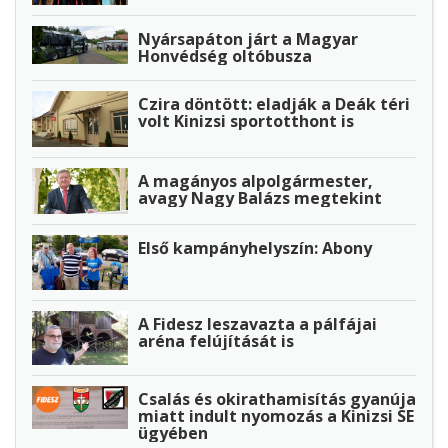
Nyársapáton járt a Magyar
Honvédség oltóbusza
Czira döntött: eladják a Deák téri
volt Kinizsi sportotthont is
A magányos alpolgármester,
avagy Nagy Balázs megtekint
Első kampányhelyszín: Abony
A Fidesz leszavazta a pálfájai
aréna felújítását is
Csalás és okirathamisítás gyanúja
miatt indult nyomozás a Kinizsi SE
ügyében