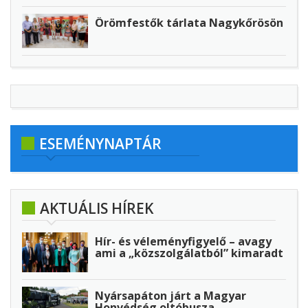
Örömfestők tárlata Nagykőrösön
ESEMÉNYNAPTÁR
AKTUÁLIS HÍREK
Hír- és véleményfigyelő – avagy
ami a „közszolgálatból” kimaradt
Nyársapáton járt a Magyar
Honvédség oltóbusza