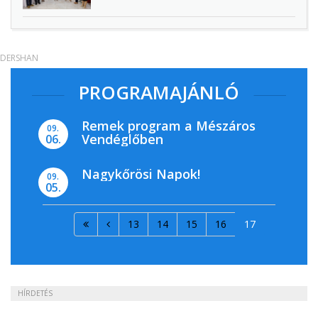
DERSHAN
PROGRAMAJÁNLÓ
Remek program a Mészáros
09.
Vendéglőben
06.
Nagykőrösi Napok!
09.
05.
13
14
15
16
17
HÍRDETÉS