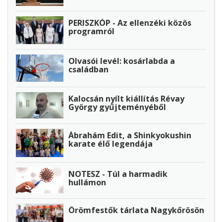
PERISZKÓP - Az ellenzéki közös
programról
Olvasói levél: kosárlabda a
családban
Kalocsán nyílt kiállítás Révay
György gyűjteményéből
Ábrahám Edit, a Shinkyokushin
karate élő legendája
NOTESZ - Túl a harmadik
hullámon
Örömfestők tárlata Nagykőrösön