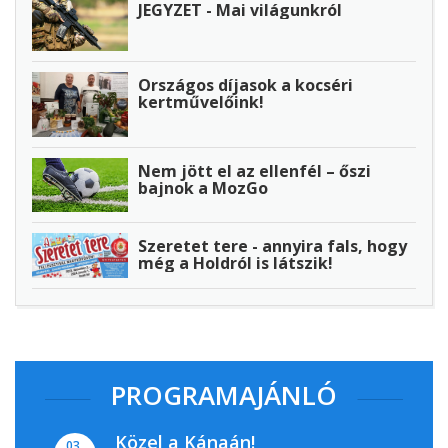
JEGYZET - Mai világunkról
Országos díjasok a kocséri
kertművelőink!
Nem jött el az ellenfél – őszi
bajnok a MozGo
Szeretet tere - annyira fals, hogy
még a Holdról is látszik!
PROGRAMAJÁNLÓ
Közel a Kánaán!
03.