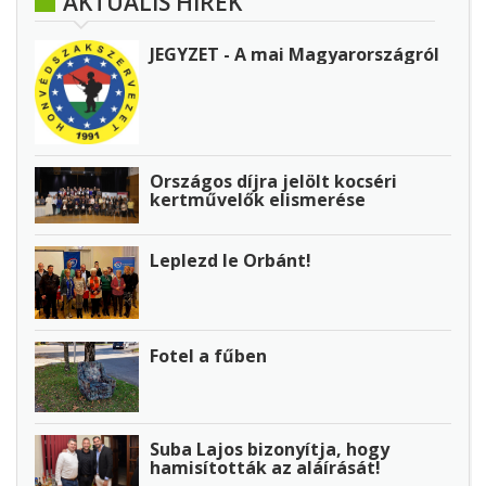
AKTUÁLIS HÍREK
JEGYZET - A mai Magyarországról
Országos díjra jelölt kocséri
kertművelők elismerése
Leplezd le Orbánt!
Fotel a fűben
Suba Lajos bizonyítja, hogy
hamisították az aláírását!