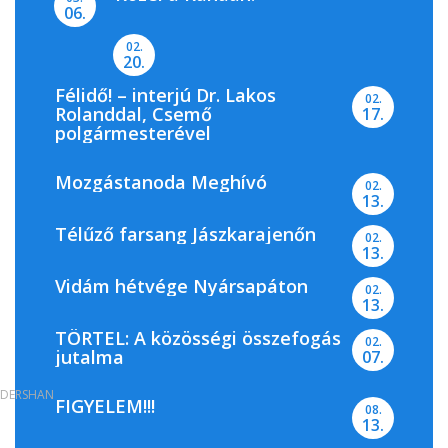
06.
02.
20.
Félidő! – interjú Dr. Lakos
02.
Rolanddal, Csemő
17.
polgármesterével
Mozgástanoda Meghívó
02.
13.
Télűző farsang Jászkarajenőn
02.
13.
Vidám hétvége Nyársapáton
02.
13.
TÖRTEL: A közösségi összefogás
02.
jutalma
07.
DERSHAN
FIGYELEM!!!
08.
13.