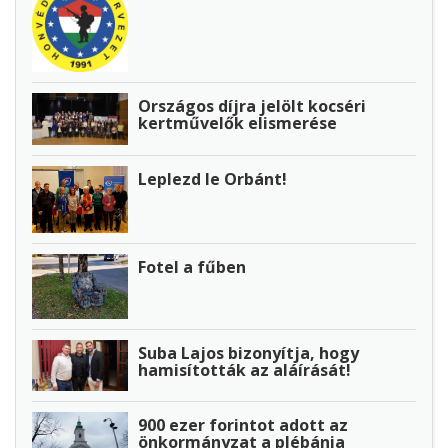
Országos díjra jelölt kocséri
kertművelők elismerése
Leplezd le Orbánt!
Fotel a fűben
Suba Lajos bizonyítja, hogy
hamisították az aláírását!
900 ezer forintot adott az
önkormányzat a plébánia