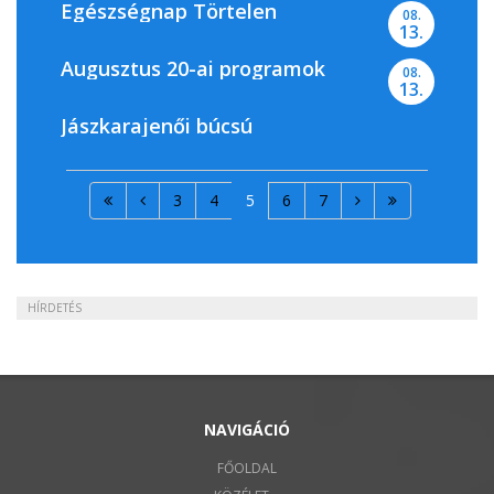
Egészségnap Törtelen
08.
13.
Augusztus 20-ai programok
08.
13.
Jászkarajenői búcsú
3
4
5
6
7
HÍRDETÉS
NAVIGÁCIÓ
FŐOLDAL