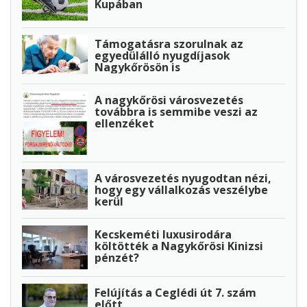
Kupában
Támogatásra szorulnak az
egyedülálló nyugdíjasok
Nagykőrösön is
A nagykőrösi városvezetés
továbbra is semmibe veszi az
ellenzéket
A városvezetés nyugodtan nézi,
hogy egy vállalkozás veszélybe
kerül
Kecskeméti luxusirodára
költötték a Nagykőrösi Kinizsi
pénzét?
Felújítás a Ceglédi út 7. szám
előtt