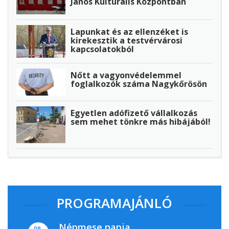
János Kulturális Központban
Lapunkat és az ellenzéket is
kirekesztik a testvérvárosi
kapcsolatokból
Nőtt a vagyonvédelemmel
foglalkozók száma Nagykőrösön
Egyetlen adófizető vállalkozás
sem mehet tönkre más hibájából!
PROGRAMAJÁNLÓ
Népmese napja
09.