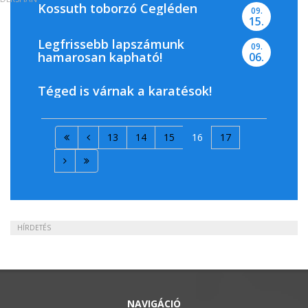
Kossuth toborzó Cegléden
09.
15.
Legfrissebb lapszámunk
09.
hamarosan kapható!
06.
Téged is várnak a karatésok!
13
14
15
16
17
HÍRDETÉS
NAVIGÁCIÓ