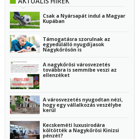
AKTUÁLIS HÍREK
Csak a Nyársapát indul a Magyar
Kupában
Támogatásra szorulnak az
egyedülálló nyugdíjasok
Nagykőrösön is
A nagykőrösi városvezetés
továbbra is semmibe veszi az
ellenzéket
A városvezetés nyugodtan nézi,
hogy egy vállalkozás veszélybe
kerül
Kecskeméti luxusirodára
költötték a Nagykőrösi Kinizsi
pénzét?