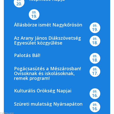
20.
09.
19.
Állásbörze ismét Nagykőrösön
09.
19.
Az Arany János Diákszövetség
09.
Egyesület közgyűlése
18.
Palotás Bál!
09.
18.
Pogácsasütés a Mészárosban!
09.
Ovisoknak és iskolásoknak,
17.
remek program!
Kulturális Örökség Napjai
09.
16.
Szüreti mulatság Nyársapáton
09.
16.
DERSHAN