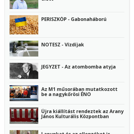
PERISZKÓP - Gabonaháború
NOTESZ - Vízdíjak
JEGYZET - Az atombomba atyja
Az M1 műsorában mutatkozott
be a nagykőrösi ÉNO
Újra kiállítást rendeztek az Arany
János Kulturális Központban
Lapunkat és az ellenzéket is