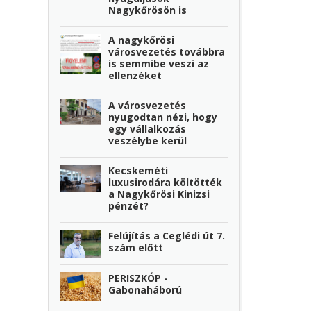
Nagykőrösön is
A nagykőrösi
városvezetés továbbra
is semmibe veszi az
ellenzéket
A városvezetés
nyugodtan nézi, hogy
egy vállalkozás
veszélybe kerül
Kecskeméti
luxusirodára költötték
a Nagykőrösi Kinizsi
pénzét?
Felújítás a Ceglédi út 7.
szám előtt
PERISZKÓP -
Gabonaháború