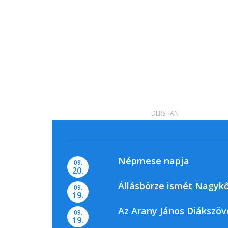
DERSHAN
Népmese napja
09.
20.
Állásbörze ismét Nagyk
09.
19.
Az Arany János Diákszöv
09.
19.