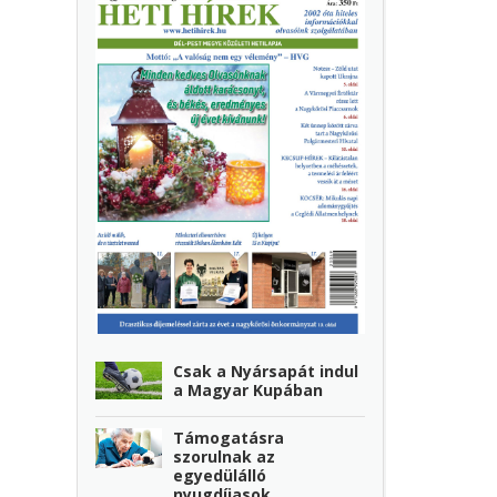
Csak a Nyársapát indul
a Magyar Kupában
Támogatásra
szorulnak az
egyedülálló
nyugdíjasok