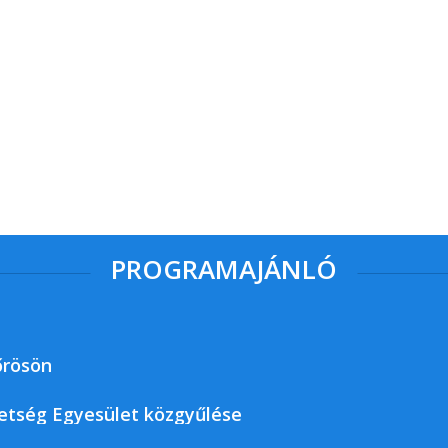
PROGRAMAJÁNLÓ
őrösön
etség Egyesület közgyűlése