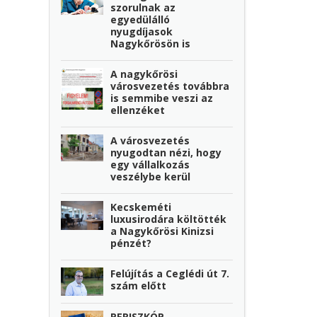
szorulnak az
egyedülálló
nyugdíjasok
Nagykőrösön is
A nagykőrösi
városvezetés továbbra
is semmibe veszi az
ellenzéket
A városvezetés
nyugodtan nézi, hogy
egy vállalkozás
veszélybe kerül
Kecskeméti
luxusirodára költötték
a Nagykőrösi Kinizsi
pénzét?
Felújítás a Ceglédi út 7.
szám előtt
PERISZKÓP -