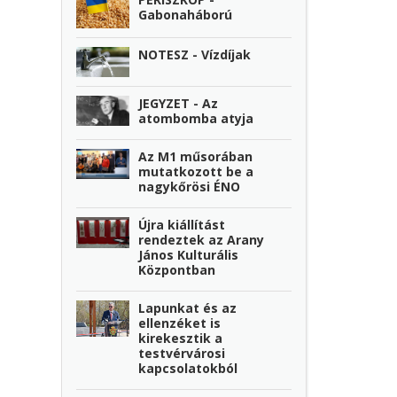
Gabonaháború
NOTESZ - Vízdíjak
JEGYZET - Az
atombomba atyja
Az M1 műsorában
mutatkozott be a
nagykőrösi ÉNO
Újra kiállítást
rendeztek az Arany
János Kulturális
Központban
Lapunkat és az
ellenzéket is
kirekesztik a
testvérvárosi
kapcsolatokból