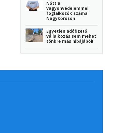
Nőtt a
vagyonvédelemmel
foglalkozók száma
Nagykőrösön
Egyetlen adófizető
vállalkozás sem mehet
tönkre más hibájából!