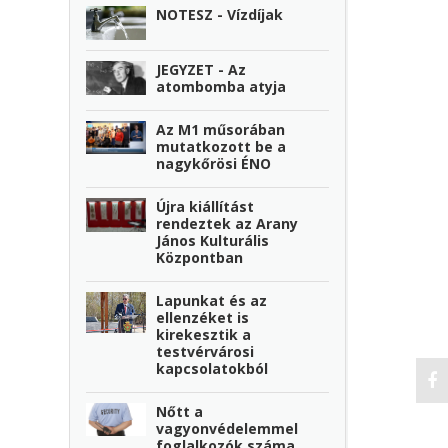
NOTESZ - Vízdíjak
JEGYZET - Az
atombomba atyja
Az M1 műsorában
mutatkozott be a
nagykőrösi ÉNO
Újra kiállítást
rendeztek az Arany
János Kulturális
Központban
Lapunkat és az
ellenzéket is
kirekesztik a
testvérvárosi
kapcsolatokból
Nőtt a
vagyonvédelemmel
foglalkozók száma