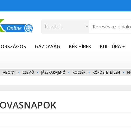
ORSZÁGOS
GAZDASÁG
KÉK HÍREK
KULTÚRA
ABONY
•
CSEMŐ
•
JÁSZKARAJENŐ
•
KOCSÉR
•
KŐRÖSTETÉTLEN
•
N
 LOVASNAPOK