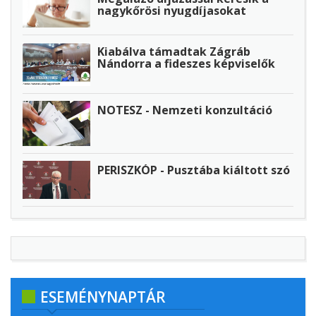
nagykőrösi nyugdíjasokat
Kiabálva támadtak Zágráb
Nándorra a fideszes képviselők
NOTESZ - Nemzeti konzultáció
PERISZKÓP - Pusztába kiáltott szó
ESEMÉNYNAPTÁR