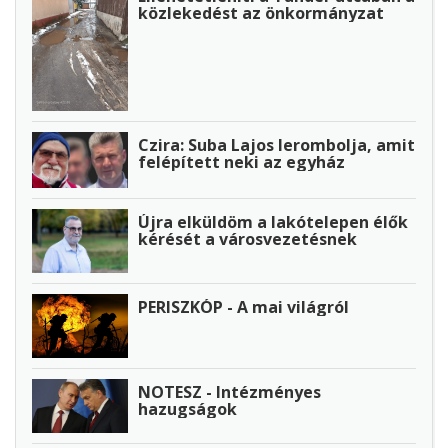
közlekedést az önkormányzat
Czira: Suba Lajos lerombolja, amit
felépített neki az egyház
Újra elküldöm a lakótelepen élők
kérését a városvezetésnek
PERISZKÓP - A mai világról
NOTESZ - Intézményes
hazugságok