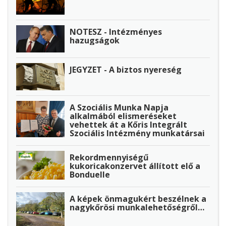
NOTESZ - Intézményes
hazugságok
JEGYZET - A biztos nyereség
A Szociális Munka Napja
alkalmából elismeréseket
vehettek át a Kőris Integrált
Szociális Intézmény munkatársai
Rekordmennyiségű
kukoricakonzervet állított elő a
Bonduelle
A képek önmagukért beszélnek a
nagykőrösi munkalehetőségről…