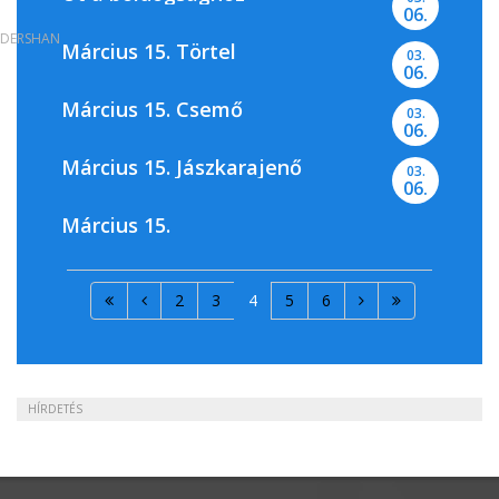
06.
DERSHAN
Március 15. Törtel
03.
06.
Március 15. Csemő
03.
06.
Március 15. Jászkarajenő
03.
06.
Március 15.
2
3
4
5
6
HÍRDETÉS