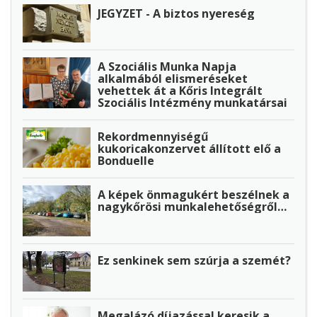
JEGYZET - A biztos nyereség
A Szociális Munka Napja
alkalmából elismeréseket
vehettek át a Kőris Integrált
Szociális Intézmény munkatársai
Rekordmennyiségű
kukoricakonzervet állított elő a
Bonduelle
A képek önmagukért beszélnek a
nagykőrösi munkalehetőségről…
Ez senkinek sem szúrja a szemét?
Megalázó díjazással keresik a