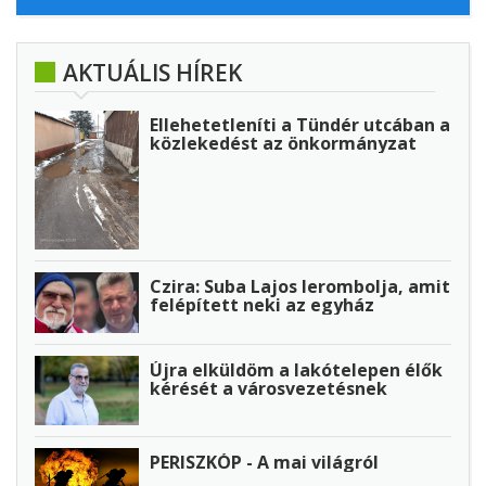
AKTUÁLIS HÍREK
Ellehetetleníti a Tündér utcában a
közlekedést az önkormányzat
Czira: Suba Lajos lerombolja, amit
felépített neki az egyház
Újra elküldöm a lakótelepen élők
kérését a városvezetésnek
PERISZKÓP - A mai világról