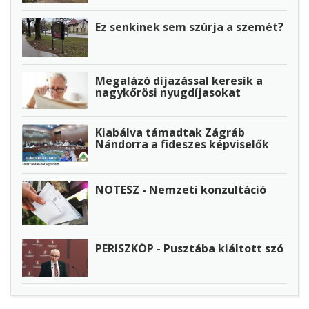
Ez senkinek sem szúrja a szemét?
Megalázó díjazással keresik a
nagykőrösi nyugdíjasokat
Kiabálva támadtak Zágráb
Nándorra a fideszes képviselők
NOTESZ - Nemzeti konzultáció
PERISZKÓP - Pusztába kiáltott szó