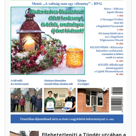
Ellehetetleníti a Tündér utcában a