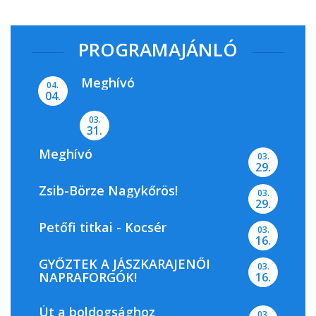
PROGRAMAJÁNLÓ
Meghívó
04.
04.
03.
31.
Meghívó
03.
29.
Zsib-Börze Nagykőrös!
03.
29.
Petőfi titkai - Kocsér
03.
16.
GYŐZTEK A JÁSZKARAJENŐI
03.
NAPRAFORGÓK!
16.
Út a boldogsághoz
03.