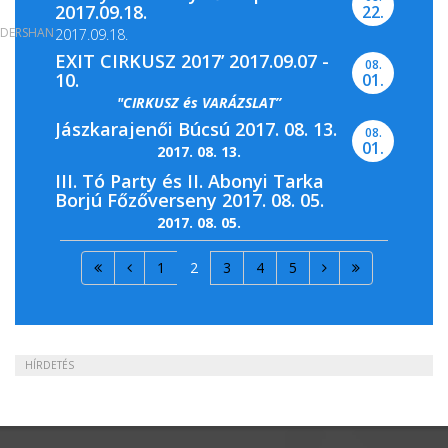
2017.09.18.
22.
DERSHAN
2017.09.18.
EXIT CIRKUSZ 2017’ 2017.09.07 -
08.
10.
01.
"CIRKUSZ és VARÁZSLAT”
Jászkarajenői Búcsú 2017. 08. 13.
08.
01.
2017. 08. 13.
III. Tó Party és II. Abonyi Tarka
Borjú Főzőverseny 2017. 08. 05.
2017. 08. 05.
1
2
3
4
5
HÍRDETÉS