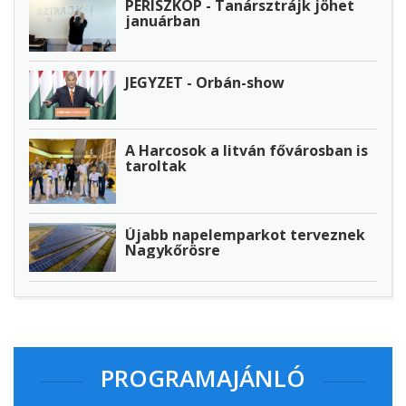
PERISZKÓP - Tanársztrájk jöhet
januárban
JEGYZET - Orbán-show
A Harcosok a litván fővárosban is
taroltak
Újabb napelemparkot terveznek
Nagykőrösre
PROGRAMAJÁNLÓ