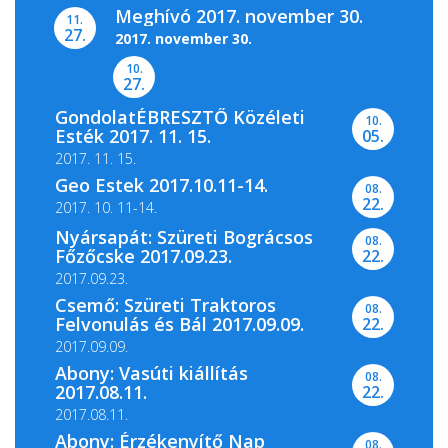
Meghívó 2017. november 30.
11.
27.
2017. november 30.
10.
27.
GondolatÉBRESZTŐ Közéleti
10.
A Magyar Nemzeti Levéltár Pest Megyei
Esték 2017. 11. 15.
05.
Levéltára, valamint a...
2017. 11. 15.
Geo Estek 2017.10.11-14.
08.
22.
2017. 10. 11-14.
Nyársapát: Szüreti Bográcsos
08.
Főzőcske 2017.09.23.
22.
2017.09.23.
Csemő: Szüreti Traktoros
08.
Felvonulás és Bál 2017.09.09.
22.
2017.09.09.
Abony: Vasúti kiállítás
08.
2017.08.11.
22.
2017.08.11.
Abony: Érzékenyítő Nap
08.