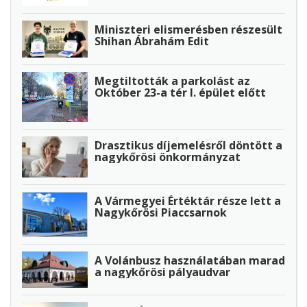
Miniszteri elismerésben részesült
Shihan Ábrahám Edit
Megtiltották a parkolást az
Október 23-a tér I. épület előtt
Drasztikus díjemelésről döntött a
nagykőrösi önkormányzat
A Vármegyei Értéktár része lett a
Nagykőrösi Piaccsarnok
A Volánbusz használatában marad
a nagykőrösi pályaudvar