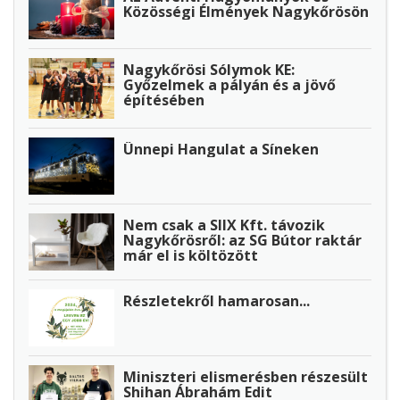
Közösségi Élmények Nagykőrösön
Nagykőrösi Sólymok KE:
Győzelmek a pályán és a jövő
építésében
Ünnepi Hangulat a Síneken
Nem csak a SIIX Kft. távozik
Nagykőrösről: az SG Bútor raktár
már el is költözött
Részletekről hamarosan...
Miniszteri elismerésben részesült
Shihan Ábrahám Edit