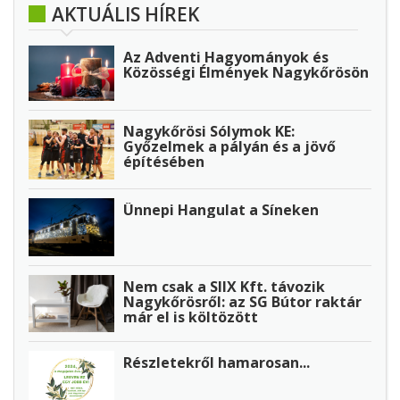
AKTUÁLIS HÍREK
Az Adventi Hagyományok és
Közösségi Élmények Nagykőrösön
Nagykőrösi Sólymok KE:
Győzelmek a pályán és a jövő
építésében
Ünnepi Hangulat a Síneken
Nem csak a SIIX Kft. távozik
Nagykőrösről: az SG Bútor raktár
már el is költözött
Részletekről hamarosan...