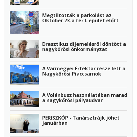
Megtiltották a parkolást az
Október 23-a tér I. épület előtt
Drasztikus díjemelésről döntött a
nagykőrösi önkormányzat
A Vármegyei Értéktár része lett a
Nagykőrösi Piaccsarnok
A Volánbusz használatában marad
a nagykőrösi pályaudvar
PERISZKÓP - Tanársztrájk jöhet
januárban