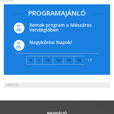
DERSHAN
PROGRAMAJÁNLÓ
Remek program a Mészáros
09.
Vendéglőben
06.
Nagykőrösi Napok!
09.
05.
13
14
15
16
17
HÍRDETÉS
NAVIGÁCIÓ