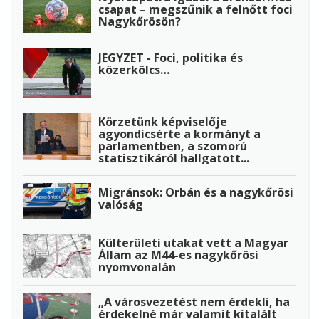
csapat – megszűnik a felnőtt foci
Nagykőrösön?
JEGYZET - Foci, politika és
közerkölcs…
Körzetünk képviselője
agyondicsérte a kormányt a
parlamentben, a szomorú
statisztikáról hallgatott...
Migránsok: Orbán és a nagykőrösi
valóság
Külterületi utakat vett a Magyar
Állam az M44-es nagykőrösi
nyomvonalán
„A városvezetést nem érdekli, ha
érdekelné már valamit kitalált