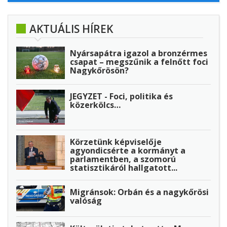
AKTUÁLIS HÍREK
Nyársapátra igazol a bronzérmes
csapat – megszűnik a felnőtt foci
Nagykőrösön?
JEGYZET - Foci, politika és
közerkölcs…
Körzetünk képviselője
agyondicsérte a kormányt a
parlamentben, a szomorú
statisztikáról hallgatott...
Migránsok: Orbán és a nagykőrösi
valóság