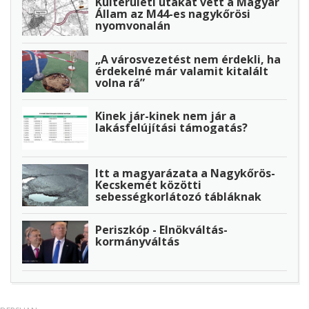
Külterületi utakat vett a Magyar
Állam az M44-es nagykőrösi
nyomvonalán
„A városvezetést nem érdekli, ha
érdekelné már valamit kitalált
volna rá”
Kinek jár-kinek nem jár a
lakásfelújítási támogatás?
Itt a magyarázata a Nagykőrös-
Kecskemét közötti
sebességkorlátozó tábláknak
Periszkóp - Elnökváltás-
kormányváltás