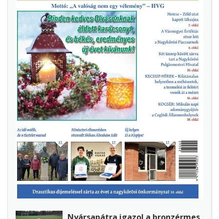
Nyársapátra igazol a bronzérmes