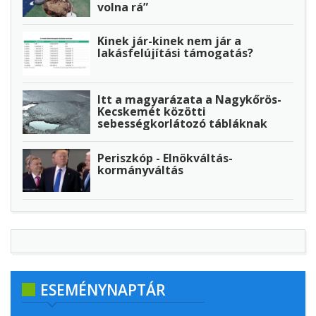
volna rá”
Kinek jár-kinek nem jár a
lakásfelújítási támogatás?
Itt a magyarázata a Nagykőrös-
Kecskemét közötti
sebességkorlátozó tábláknak
Periszkóp - Elnökváltás-
kormányváltás
ESEMÉNYNAPTÁR