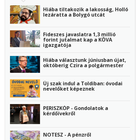
Hiába tiltakozik a lakosság, Holló
lezáratta a Bolygó utcát
Fideszes javaslatra 1,3 millió
forint jutalmat kap a KÖVA
igazgatója
Hiába választunk júniusban újat,
októberig Czira a polgármester
Új szak indul a Toldiban: óvodai
nevelőket képeznek
PERISZKÓP - Gondolatok a
kérdőívekről
NOTESZ - A pénzről