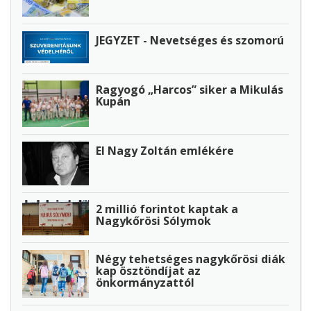
JEGYZET - Nevetséges és szomorú
Ragyogó „Harcos” siker a Mikulás
Kupán
El Nagy Zoltán emlékére
2 millió forintot kaptak a
Nagykőrösi Sólymok
Négy tehetséges nagykőrösi diák
kap ösztöndíjat az
önkormányzattól