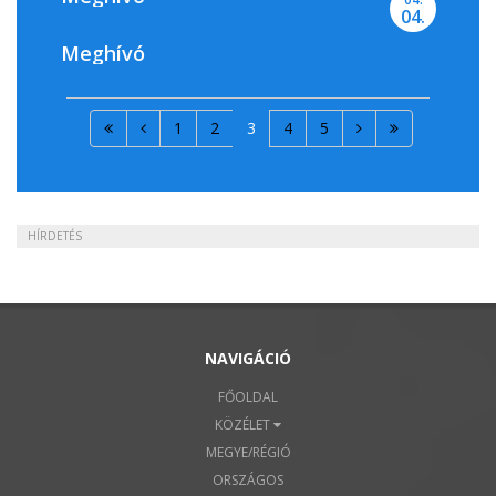
04.
Meghívó
1
2
3
4
5
HÍRDETÉS
NAVIGÁCIÓ
FŐOLDAL
KÖZÉLET
MEGYE/RÉGIÓ
ORSZÁGOS