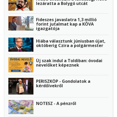
lezáratta a Bolygó utcát
Fideszes javaslatra 1,3 millió
forint jutalmat kap a KÖVA
igazgatója
Hiába választunk júniusban újat,
októberig Czira a polgármester
Új szak indul a Toldiban: óvodai
nevelőket képeznek
PERISZKÓP - Gondolatok a
kérdőívekről
NOTESZ - A pénzről