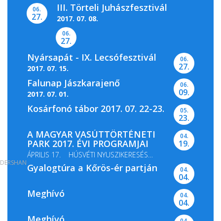
III. Törteli Juhászfesztivál
06.
27.
2017. 07. 08.
06.
27.
Nyársapát - IX. Lecsófesztivál
06.
27.
2017. 07. 15.
Falunap Jászkarajenő
06.
09.
2017. 07. 01.
Kosárfonó tábor 2017. 07. 22-23.
05.
23.
A MAGYAR VASÚTTÖRTÉNETI
04.
PARK 2017. ÉVI PROGRAMJAI
19.
ÁPRILIS 17. HÚSVÉTI NYUSZIKERESÉS
DERSHAN
Gyalogtúra a Kőrös-ér partján
MÁJUS 13-14. GŐZMOZDONY...
04.
04.
Meghívó
04.
04.
Meghívó
04.