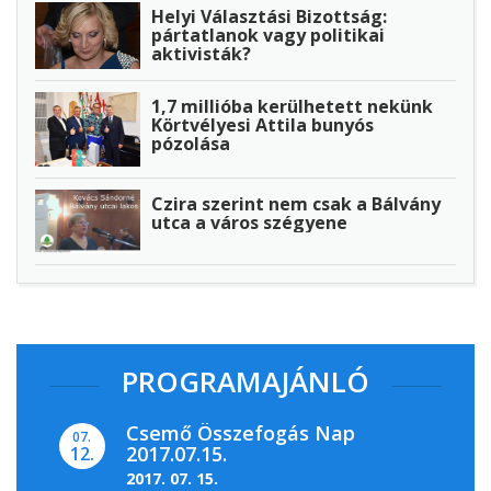
Helyi Választási Bizottság:
pártatlanok vagy politikai
aktivisták?
1,7 millióba kerülhetett nekünk
Körtvélyesi Attila bunyós
pózolása
Czira szerint nem csak a Bálvány
utca a város szégyene
PROGRAMAJÁNLÓ
Csemő Összefogás Nap
07.
2017.07.15.
12.
2017. 07. 15.