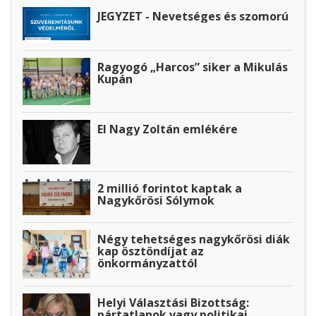
JEGYZET - Nevetséges és szomorú
Ragyogó „Harcos” siker a Mikulás
Kupán
El Nagy Zoltán emlékére
2 millió forintot kaptak a
Nagykőrösi Sólymok
Négy tehetséges nagykőrösi diák
kap ösztöndíjat az
önkormányzattól
Helyi Választási Bizottság:
pártatlanok vagy politikai