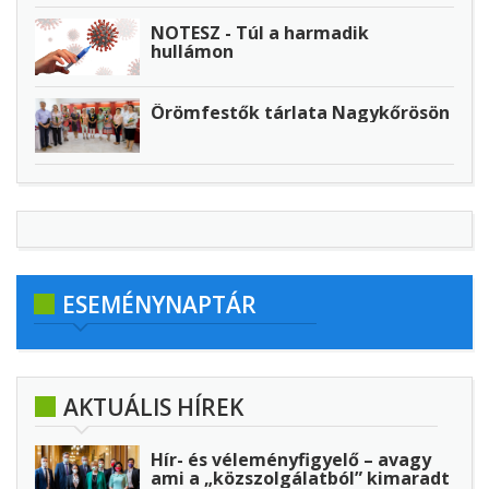
NOTESZ - Túl a harmadik
hullámon
Örömfestők tárlata Nagykőrösön
ESEMÉNYNAPTÁR
AKTUÁLIS HÍREK
Hír- és véleményfigyelő – avagy
ami a „közszolgálatból” kimaradt