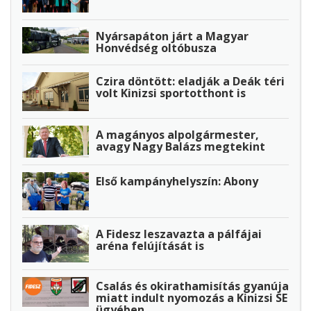
Nyársapáton járt a Magyar
Honvédség oltóbusza
Czira döntött: eladják a Deák téri
volt Kinizsi sportotthont is
A magányos alpolgármester,
avagy Nagy Balázs megtekint
Első kampányhelyszín: Abony
A Fidesz leszavazta a pálfájai
aréna felújítását is
Csalás és okirathamisítás gyanúja
miatt indult nyomozás a Kinizsi SE
ügyében