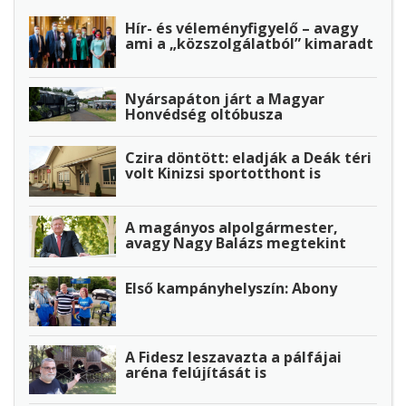
Hír- és véleményfigyelő – avagy
ami a „közszolgálatból” kimaradt
Nyársapáton járt a Magyar
Honvédség oltóbusza
Czira döntött: eladják a Deák téri
volt Kinizsi sportotthont is
A magányos alpolgármester,
avagy Nagy Balázs megtekint
Első kampányhelyszín: Abony
A Fidesz leszavazta a pálfájai
aréna felújítását is