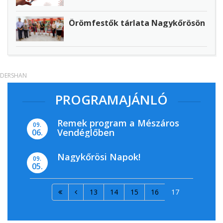
Örömfestők tárlata Nagykőrösön
DERSHAN
PROGRAMAJÁNLÓ
Remek program a Mészáros
09.
Vendéglőben
06.
Nagykőrösi Napok!
09.
05.
13
14
15
16
17