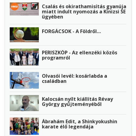
Csalás és okirathamisítás gyanúja
miatt indult nyomozás a Kinizsi SE
ügyében
FORGÁCSOK - A Földről…
PERISZKÓP - Az ellenzéki közös
programról
Olvasói levél: kosárlabda a
családban
Kalocsán nyílt kiállítás Révay
György gyűjteményéből
Ábrahám Edit, a Shinkyokushin
karate élő legendája