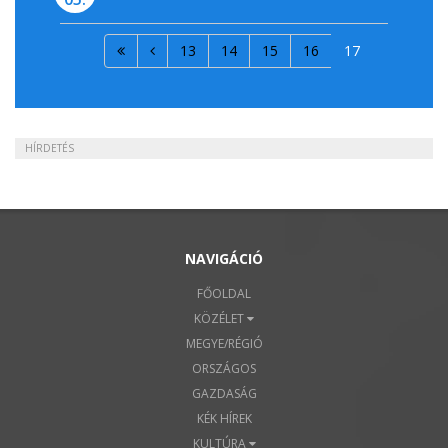
13
14
15
16
17
HÍRDETÉS
NAVIGÁCIÓ
FŐOLDAL
KÖZÉLET
MEGYE/RÉGIÓ
ORSZÁGOS
GAZDASÁG
KÉK HÍREK
KULTÚRA