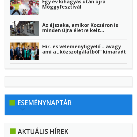
Egy év kihagyás után újra
Möggyfesztivál
Az éjszaka, amikor Kocséron is
minden újra életre kelt…
Hír- és véleményfigyelő – avagy
ami a „közszolgálatból” kimaradt
ESEMÉNYNAPTÁR
AKTUÁLIS HÍREK