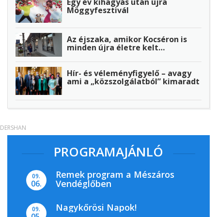
Egy év kihagyás után újra
Möggyfesztivál
Az éjszaka, amikor Kocséron is
minden újra életre kelt…
Hír- és véleményfigyelő – avagy
ami a „közszolgálatból” kimaradt
DERSHAN
PROGRAMAJÁNLÓ
Remek program a Mészáros
09.
Vendéglőben
06.
Nagykőrösi Napok!
09.
05.