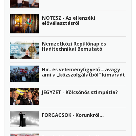
NOTESZ - Az ellenzéki
előválasztásról
Nemzetközi Repülőnap és
Haditechnikai Bemutató
Hír- és véleményfigyelő – avagy
ami a „közszolgálatból” kimaradt
JEGYZET - Kölcsönös szimpátia?
FORGÁCSOK - Korunkról…