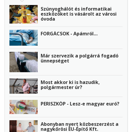
Szúnyoghálót és informatikai
eszközöket is vásárolt az városi
óvoda
FORGÁCSOK - Apámról…
Már szervezik a polgárrá fogadó
ünnepséget
Most akkor ki is hazudik,
polgármester úr?
PERISZKÓP - Lesz-e magyar euró?
Abonyban nyert közbeszerzést a
nagykőrösi EU-Építő Kft.