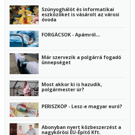
Szúnyoghálót és informatikai
eszközöket is vásárolt az városi
óvoda
FORGÁCSOK - Apámról…
Már szervezik a polgárrá fogadó
ünnepséget
Most akkor ki is hazudik,
polgármester úr?
PERISZKÓP - Lesz-e magyar euró?
Abonyban nyert közbeszerzést a
nagykőrösi EU-Építő Kft.