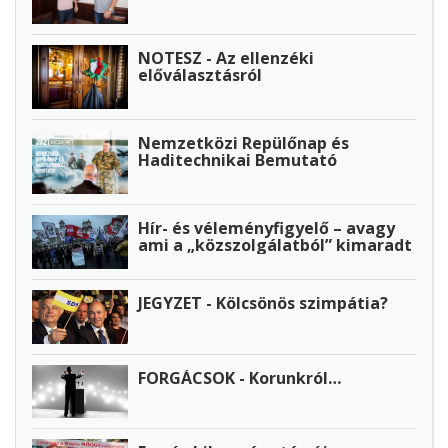
NOTESZ - Az ellenzéki
előválasztásról
Nemzetközi Repülőnap és
Haditechnikai Bemutató
Hír- és véleményfigyelő – avagy
ami a „közszolgálatból” kimaradt
JEGYZET - Kölcsönös szimpátia?
FORGÁCSOK - Korunkról…