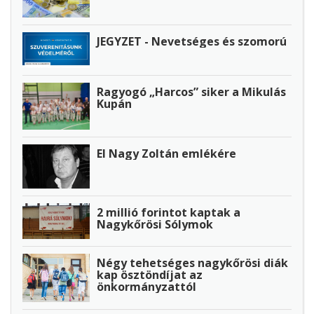
JEGYZET - Nevetséges és szomorú
Ragyogó „Harcos” siker a Mikulás
Kupán
El Nagy Zoltán emlékére
2 millió forintot kaptak a
Nagykőrösi Sólymok
Négy tehetséges nagykőrösi diák
kap ösztöndíjat az
önkormányzattól