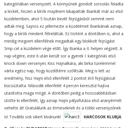
kategóriában versenyzett. A könnyűnek gondolt sorsolás feladta
a leckét, hiszen a bírók majdnem kikapatták Biankát már az első
küzdelemben, ahol 5 tisztán bevitt fejrúgásból semmit nem
adtak meg. Sajnos ez jellemezte a küzdelmeit Biankának aznap,
hogy a bírók mindent félreláttak. Ez történt a döntőben is, ahol a
mindig megvert ellenfélnek megadtak egy blokkolt fejrúgást
5mp-cel a küzdelem vége előtt. Így Bianka a II. helyen végzett. A
nap végére, este 6 után került sor a gyerek I. kategóriás első
knock down versenyes Kiss Hajnalkára, aki birka türelemmel
várta egész nap, hogy küzdőtérre szólítsák. Meg is lett az
eredmény, hisz Hajni első ellenfelét 2 pontot érő fejrúgással
búcsúztatta. Második ellenfelét 4 percen keresztül hajtva
utasította maga mögé. A döntőben pedig a hosszabbításban
ütötte ki ellenfelét, így aznap Hajni pályafutása első aranyérmét
vehette át! Gratulálunk az érmeseknek és a többi versenyzőnek
is! További sok sikert kívánunk!
HARCOSOK KLUBJA