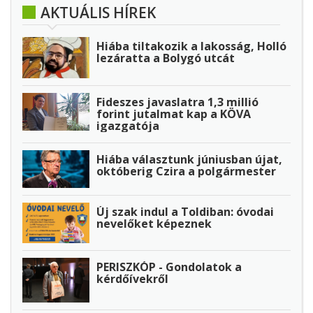
AKTUÁLIS HÍREK
Hiába tiltakozik a lakosság, Holló
lezáratta a Bolygó utcát
Fideszes javaslatra 1,3 millió
forint jutalmat kap a KÖVA
igazgatója
Hiába választunk júniusban újat,
októberig Czira a polgármester
Új szak indul a Toldiban: óvodai
nevelőket képeznek
PERISZKÓP - Gondolatok a
kérdőívekről