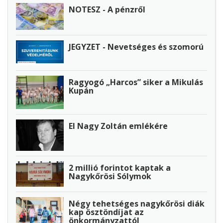
NOTESZ - A pénzről
JEGYZET - Nevetséges és szomorú
Ragyogó „Harcos” siker a Mikulás
Kupán
El Nagy Zoltán emlékére
2 millió forintot kaptak a
Nagykőrösi Sólymok
Négy tehetséges nagykőrösi diák
kap ösztöndíjat az
önkormányzattól