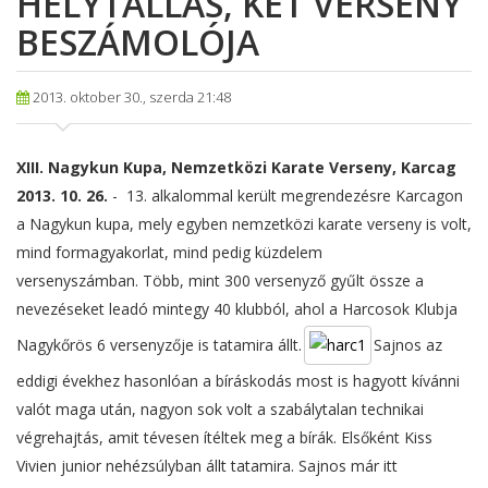
HELYTÁLLÁS, KÉT VERSENY
BESZÁMOLÓJA
2013. oktober 30., szerda 21:48
XIII. Nagykun Kupa, Nemzetközi Karate Verseny, Karcag
2013. 10. 26.
- 13. alkalommal került megrendezésre Karcagon
a Nagykun kupa, mely egyben nemzetközi karate verseny is volt,
mind formagyakorlat, mind pedig küzdelem
versenyszámban. Több, mint 300 versenyző gyűlt össze a
nevezéseket leadó mintegy 40 klubból, ahol a Harcosok Klubja
Nagykőrös 6 versenyzője is tatamira állt.
Sajnos az
eddigi évekhez hasonlóan a bíráskodás most is hagyott kívánni
valót maga után, nagyon sok volt a szabálytalan technikai
végrehajtás, amit tévesen ítéltek meg a bírák. Elsőként Kiss
Vivien junior nehézsúlyban állt tatamira. Sajnos már itt