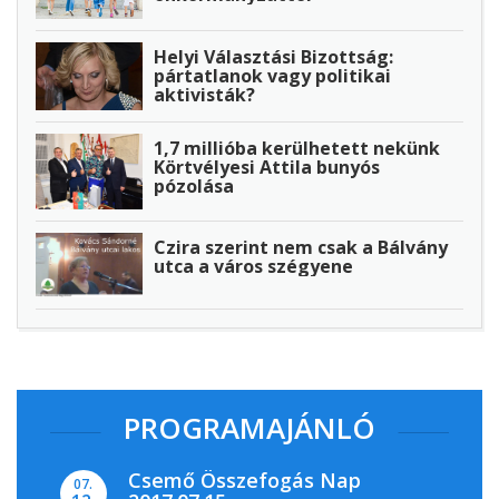
Helyi Választási Bizottság:
pártatlanok vagy politikai
aktivisták?
1,7 millióba kerülhetett nekünk
Körtvélyesi Attila bunyós
pózolása
Czira szerint nem csak a Bálvány
utca a város szégyene
PROGRAMAJÁNLÓ
Csemő Összefogás Nap
07.