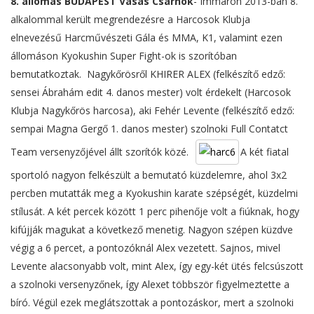
8. állomás BUDAPEST Vasas Csarnok
- Immáron 2013-ban 8.
alkalommal került megrendezésre a Harcosok Klubja
elnevezésű Harcművészeti Gála és MMA, K1, valamint ezen
állomáson Kyokushin Super Fight-ok is szorítóban
bemutatkoztak. Nagykőrösről KHIRER ALEX (felkészítő edző:
sensei Ábrahám edit 4. danos mester) volt érdekelt (Harcosok
Klubja Nagykőrös harcosa), aki Fehér Levente (felkészítő edző:
sempai Magna Gergő 1. danos mester) szolnoki Full Contatct
Team versenyzőjével állt szorítók közé.
A két fiatal
sportoló nagyon felkészült a bemutató küzdelemre, ahol 3x2
percben mutatták meg a Kyokushin karate szépségét, küzdelmi
stílusát. A két percek között 1 perc pihenője volt a fiúknak, hogy
kifújják magukat a következő menetig. Nagyon szépen küzdve
végig a 6 percet, a pontozóknál Alex vezetett. Sajnos, mivel
Levente alacsonyabb volt, mint Alex, így egy-két ütés felcsúszott
a szolnoki versenyzőnek, így Alexet többször figyelmeztette a
bíró. Végül ezek meglátszottak a pontozáskor, mert a szolnoki