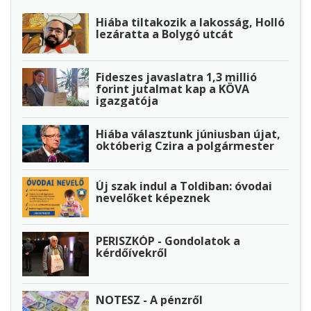
Hiába tiltakozik a lakosság, Holló
lezáratta a Bolygó utcát
Fideszes javaslatra 1,3 millió
forint jutalmat kap a KÖVA
igazgatója
Hiába választunk júniusban újat,
októberig Czira a polgármester
Új szak indul a Toldiban: óvodai
nevelőket képeznek
PERISZKÓP - Gondolatok a
kérdőívekről
NOTESZ - A pénzről