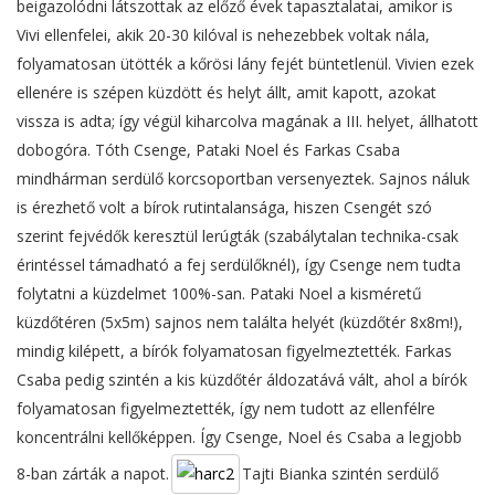
beigazolódni látszottak az előző évek tapasztalatai, amikor is
Vivi ellenfelei, akik 20-30 kilóval is nehezebbek voltak nála,
folyamatosan ütötték a kőrösi lány fejét büntetlenül. Vivien ezek
ellenére is szépen küzdött és helyt állt, amit kapott, azokat
vissza is adta; így végül kiharcolva magának a III. helyet, állhatott
dobogóra. Tóth Csenge, Pataki Noel és Farkas Csaba
mindhárman serdülő korcsoportban versenyeztek. Sajnos náluk
is érezhető volt a bírok rutintalansága, hiszen Csengét szó
szerint fejvédők keresztül lerúgták (szabálytalan technika-csak
érintéssel támadható a fej serdülőknél), így Csenge nem tudta
folytatni a küzdelmet 100%-san. Pataki Noel a kisméretű
küzdőtéren (5x5m) sajnos nem találta helyét (küzdőtér 8x8m!),
mindig kilépett, a bírók folyamatosan figyelmeztették. Farkas
Csaba pedig szintén a kis küzdőtér áldozatává vált, ahol a bírók
folyamatosan figyelmeztették, így nem tudott az ellenfélre
koncentrálni kellőképpen. Így Csenge, Noel és Csaba a legjobb
8-ban zárták a napot.
Tajti Bianka szintén serdülő