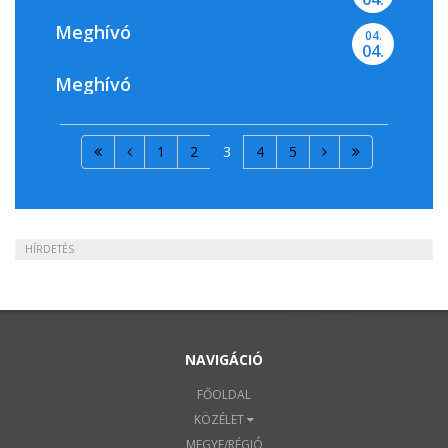
Meghívó
04.
04.
Meghívó
1
2
3
4
5
HÍRDETÉS
NAVIGÁCIÓ
FŐOLDAL
KÖZÉLET
MEGYE/RÉGIÓ