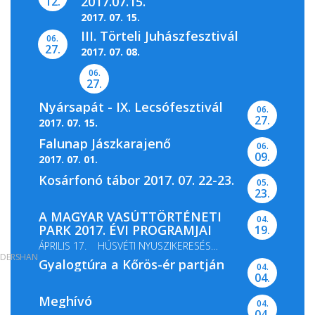
2017.07.15.
12.
2017. 07. 15.
III. Törteli Juhászfesztivál
06.
27.
2017. 07. 08.
06.
27.
Nyársapát - IX. Lecsófesztivál
06.
27.
2017. 07. 15.
Falunap Jászkarajenő
06.
09.
2017. 07. 01.
Kosárfonó tábor 2017. 07. 22-23.
05.
23.
A MAGYAR VASÚTTÖRTÉNETI
04.
PARK 2017. ÉVI PROGRAMJAI
19.
ÁPRILIS 17. HÚSVÉTI NYUSZIKERESÉS
DERSHAN
Gyalogtúra a Kőrös-ér partján
MÁJUS 13-14. GŐZMOZDONY...
04.
04.
Meghívó
04.
04.