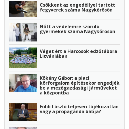
Csökkent az engedéllyel tartott
fegyverek száma Nagykőrösön
Nőtt a védelemre szoruló
gyermekek száma Nagykőrösön
Véget ért a Harcosok edzőtábora
Litvániában
Kökény Gábor: a piaci
körforgalom építésekor engedjék
be a mezőgazdasági járműveket
a központba
Földi László teljesen tájékozatlan
vagy a propaganda bábja?