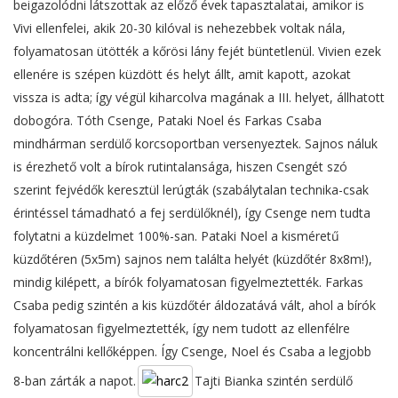
beigazolódni látszottak az előző évek tapasztalatai, amikor is
Vivi ellenfelei, akik 20-30 kilóval is nehezebbek voltak nála,
folyamatosan ütötték a kőrösi lány fejét büntetlenül. Vivien ezek
ellenére is szépen küzdött és helyt állt, amit kapott, azokat
vissza is adta; így végül kiharcolva magának a III. helyet, állhatott
dobogóra. Tóth Csenge, Pataki Noel és Farkas Csaba
mindhárman serdülő korcsoportban versenyeztek. Sajnos náluk
is érezhető volt a bírok rutintalansága, hiszen Csengét szó
szerint fejvédők keresztül lerúgták (szabálytalan technika-csak
érintéssel támadható a fej serdülőknél), így Csenge nem tudta
folytatni a küzdelmet 100%-san. Pataki Noel a kisméretű
küzdőtéren (5x5m) sajnos nem találta helyét (küzdőtér 8x8m!),
mindig kilépett, a bírók folyamatosan figyelmeztették. Farkas
Csaba pedig szintén a kis küzdőtér áldozatává vált, ahol a bírók
folyamatosan figyelmeztették, így nem tudott az ellenfélre
koncentrálni kellőképpen. Így Csenge, Noel és Csaba a legjobb
8-ban zárták a napot.
Tajti Bianka szintén serdülő