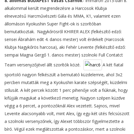
8. állomás BUDAPEST Vasas Csarnok
- Immáron 2013-ban 8.
alkalommal került megrendezésre a Harcosok Klubja
elnevezésű Harcművészeti Gála és MMA, K1, valamint ezen
állomáson Kyokushin Super Fight-ok is szorítóban
bemutatkoztak. Nagykőrösről KHIRER ALEX (felkészítő edző:
sensei Ábrahám edit 4. danos mester) volt érdekelt (Harcosok
Klubja Nagykőrös harcosa), aki Fehér Levente (felkészítő edző:
sempai Magna Gergő 1. danos mester) szolnoki Full Contatct
Team versenyzőjével állt szorítók közé.
A két fiatal
sportoló nagyon felkészült a bemutató küzdelemre, ahol 3x2
percben mutatták meg a Kyokushin karate szépségét, küzdelmi
stílusát. A két percek között 1 perc pihenője volt a fiúknak, hogy
kifújják magukat a következő menetig. Nagyon szépen küzdve
végig a 6 percet, a pontozóknál Alex vezetett. Sajnos, mivel
Levente alacsonyabb volt, mint Alex, így egy-két ütés felcsúszott
a szolnoki versenyzőnek, így Alexet többször figyelmeztette a
bíró. Végül ezek meglátszottak a pontozáskor, mert a szolnoki