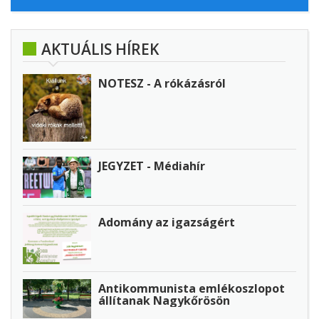
AKTUÁLIS HÍREK
NOTESZ - A rókázásról
JEGYZET - Médiahír
Adomány az igazságért
Antikommunista emlékoszlopot
állítanak Nagykőrösön