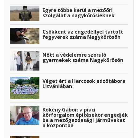
Egyre többe kerül a mezőőri
szolgálat a nagykőrösieknek
Csökkent az engedéllyel tartott
fegyverek száma Nagykőrösön
Nőtt a védelemre szoruló
gyermekek száma Nagykőrösön
Véget ért a Harcosok edzőtábora
Litvániában
Kökény Gábor: a piaci
körforgalom építésekor engedjék
be a mezőgazdasági járműveket
a központba