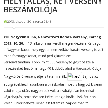
HELYTÁLLÁS, KÉT VERSENY
BESZÁMOLÓJA
2013. oktober 30., szerda 21:48
XIII. Nagykun Kupa, Nemzetközi Karate Verseny, Karcag
2013. 10. 26.
- 13. alkalommal került megrendezésre Karcagon
a Nagykun kupa, mely egyben nemzetközi karate verseny is volt,
mind formagyakorlat, mind pedig küzdelem
versenyszámban. Több, mint 300 versenyző gyűlt össze a
nevezéseket leadó mintegy 40 klubból, ahol a Harcosok Klubja
Nagykőrös 6 versenyzője is tatamira állt.
Sajnos az
eddigi évekhez hasonlóan a bíráskodás most is hagyott kívánni
valót maga után, nagyon sok volt a szabálytalan technikai
végrehajtás, amit tévesen ítéltek meg a bírák. Elsőként Kiss
Vivien junior nehézsúlyban állt tatamira. Sajnos már itt