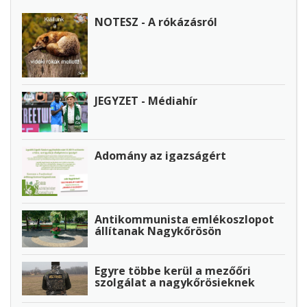
NOTESZ - A rókázásról
JEGYZET - Médiahír
Adomány az igazságért
Antikommunista emlékoszlopot
állítanak Nagykőrösön
Egyre többe kerül a mezőőri
szolgálat a nagykőrösieknek