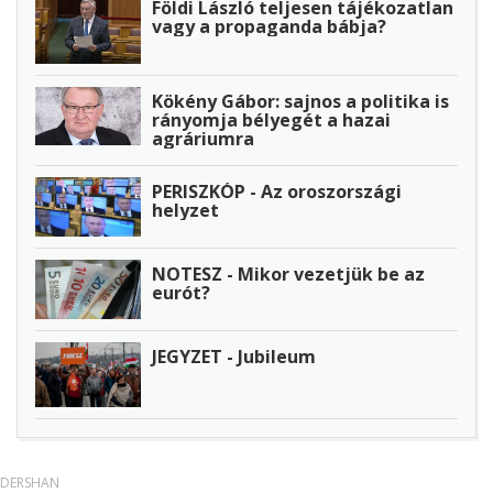
Földi László teljesen tájékozatlan
vagy a propaganda bábja?
Kökény Gábor: sajnos a politika is
rányomja bélyegét a hazai
agráriumra
PERISZKÓP - Az oroszországi
helyzet
NOTESZ - Mikor vezetjük be az
eurót?
JEGYZET - Jubileum
DERSHAN