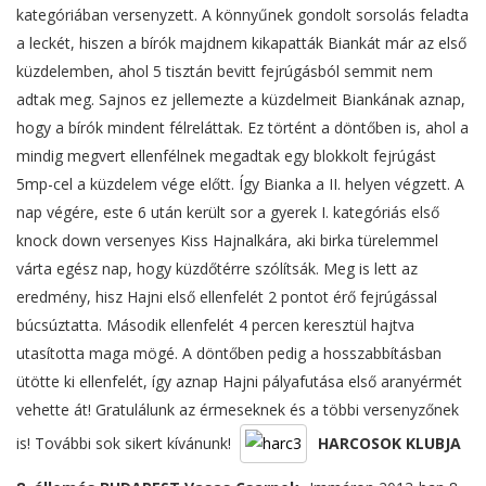
kategóriában versenyzett. A könnyűnek gondolt sorsolás feladta
a leckét, hiszen a bírók majdnem kikapatták Biankát már az első
küzdelemben, ahol 5 tisztán bevitt fejrúgásból semmit nem
adtak meg. Sajnos ez jellemezte a küzdelmeit Biankának aznap,
hogy a bírók mindent félreláttak. Ez történt a döntőben is, ahol a
mindig megvert ellenfélnek megadtak egy blokkolt fejrúgást
5mp-cel a küzdelem vége előtt. Így Bianka a II. helyen végzett. A
nap végére, este 6 után került sor a gyerek I. kategóriás első
knock down versenyes Kiss Hajnalkára, aki birka türelemmel
várta egész nap, hogy küzdőtérre szólítsák. Meg is lett az
eredmény, hisz Hajni első ellenfelét 2 pontot érő fejrúgással
búcsúztatta. Második ellenfelét 4 percen keresztül hajtva
utasította maga mögé. A döntőben pedig a hosszabbításban
ütötte ki ellenfelét, így aznap Hajni pályafutása első aranyérmét
vehette át! Gratulálunk az érmeseknek és a többi versenyzőnek
is! További sok sikert kívánunk!
HARCOSOK KLUBJA