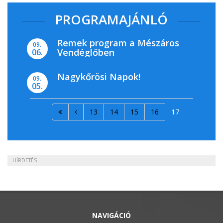
PROGRAMAJÁNLÓ
Remek program a Mészáros
09.
Vendéglőben
06.
Nagykőrösi Napok!
09.
05.
13
14
15
16
17
HÍRDETÉS
NAVIGÁCIÓ