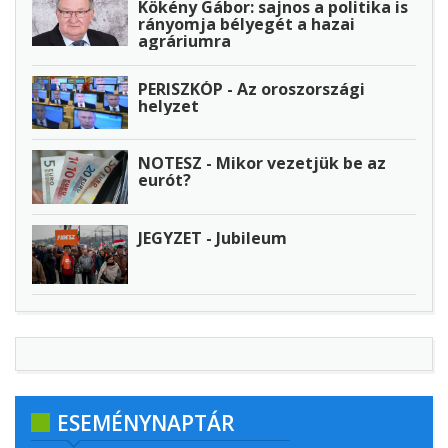
Kökény Gábor: sajnos a politika is
rányomja bélyegét a hazai
agráriumra
PERISZKÓP - Az oroszországi
helyzet
NOTESZ - Mikor vezetjük be az
eurót?
JEGYZET - Jubileum
ESEMÉNYNAPTÁR