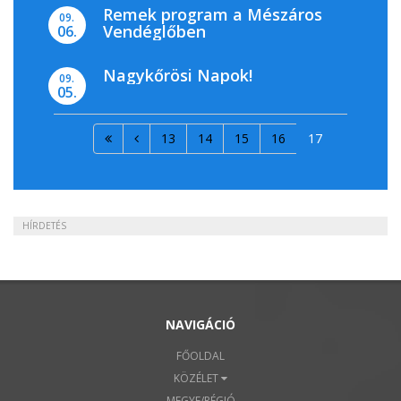
Remek program a Mészáros
09.
Vendéglőben
06.
Nagykőrösi Napok!
09.
05.
13
14
15
16
17
HÍRDETÉS
NAVIGÁCIÓ
FŐOLDAL
KÖZÉLET
MEGYE/RÉGIÓ