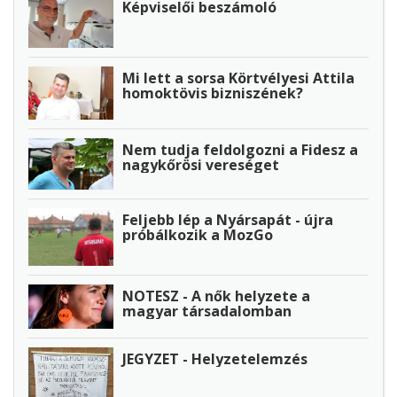
Képviselői beszámoló
Mi lett a sorsa Körtvélyesi Attila
homoktövis bizniszének?
Nem tudja feldolgozni a Fidesz a
nagykőrösi vereséget
Feljebb lép a Nyársapát - újra
próbálkozik a MozGo
NOTESZ - A nők helyzete a
magyar társadalomban
JEGYZET - Helyzetelemzés