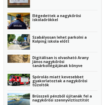
Elégedettek a nagykőrösi
iskolaőrökkel
Szabályosan lehet parkolni a
Kolping iskola előtt
Digitálisan is olvasható Arany
János nagykőrösi
tanárkollégájának könyve
Spórolás miatt kevesebbet
gyakorlatoztak a nagykőrösi
tűzoltók
Brüsszeli pénzből újítanák fel a
nagykőrösi szennyvíztisztítót