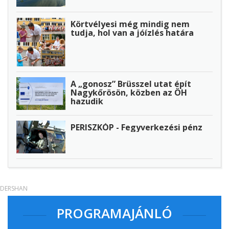
Körtvélyesi még mindig nem
tudja, hol van a jóízlés határa
A „gonosz” Brüsszel utat épít
Nagykőrösön, közben az ÖH
hazudik
PERISZKÓP - Fegyverkezési pénz
DERSHAN
PROGRAMAJÁNLÓ