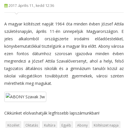
2017. április 11., kedd 12:36
A magyar költészet napját 1964 óta minden évben József Attila
születésnapján, április 11-én ünnepeljük Magyarországon. E
jeles alkalomból országszerte irodalmi előadóestekkel,
könyvbemutatókkal tisztelgünk a magyar líra előtt. Abony városa
ezen fontos dátumhoz szorosan igazodva minden évben
megrendezi a József Attila Szavalóversenyt, ahol a helyi, felső
tagozatos általános iskolák és a gimnázium tanulói közül az
iskolai válogatókon továbbjutott gyermekek, városi szinten
mérethetik meg magukat.
Cikkünket elolvashatják legfrissebb lapszámunkban!
Közélet
Oktatás
Kultúra
Egyéb
Abony
Költészet napja