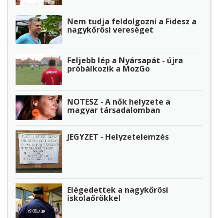
Nem tudja feldolgozni a Fidesz a
nagykőrösi vereséget
Feljebb lép a Nyársapát - újra
próbálkozik a MozGo
NOTESZ - A nők helyzete a
magyar társadalomban
JEGYZET - Helyzetelemzés
Elégedettek a nagykőrösi
iskolaőrökkel