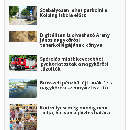
Szabályosan lehet parkolni a
Kolping iskola előtt
Digitálisan is olvasható Arany
János nagykőrösi
tanárkollégájának könyve
Spórolás miatt kevesebbet
gyakorlatoztak a nagykőrösi
tűzoltók
Brüsszeli pénzből újítanák fel a
nagykőrösi szennyvíztisztítót
Körtvélyesi még mindig nem
tudja, hol van a jóízlés határa