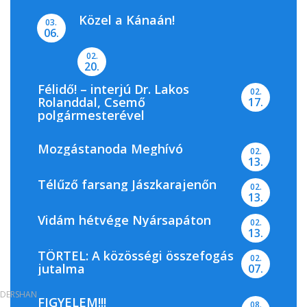
Közel a Kánaán!
03.
06.
02.
20.
Félidő! – interjú Dr. Lakos
02.
Rolanddal, Csemő
17.
polgármesterével
Mozgástanoda Meghívó
02.
13.
Télűző farsang Jászkarajenőn
02.
13.
Vidám hétvége Nyársapáton
02.
13.
TÖRTEL: A közösségi összefogás
02.
jutalma
07.
DERSHAN
FIGYELEM!!!
08.