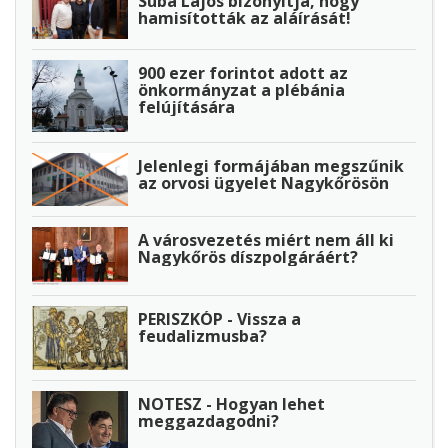
Suba Lajos bizonyítja, hogy
hamisították az aláírását!
900 ezer forintot adott az
önkormányzat a plébánia
felújítására
Jelenlegi formájában megszűnik
az orvosi ügyelet Nagykőrösön
A városvezetés miért nem áll ki
Nagykőrös díszpolgáráért?
PERISZKÓP - Vissza a
feudalizmusba?
NOTESZ - Hogyan lehet
meggazdagodni?