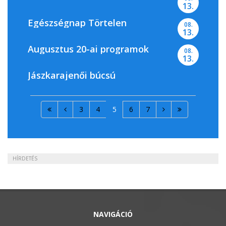
13.
Egészségnap Törtelen
08.
13.
Augusztus 20-ai programok
08.
13.
Jászkarajenői búcsú
3
4
5
6
7
HÍRDETÉS
NAVIGÁCIÓ