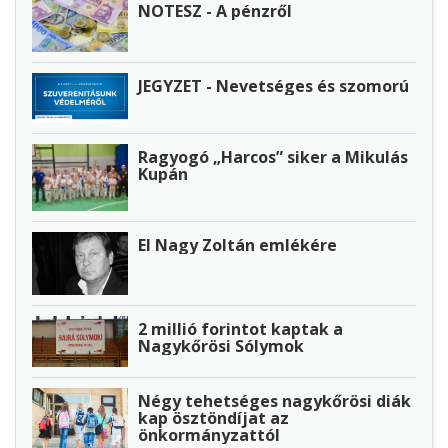
NOTESZ - A pénzről
JEGYZET - Nevetséges és szomorú
Ragyogó „Harcos” siker a Mikulás
Kupán
El Nagy Zoltán emlékére
2 millió forintot kaptak a
Nagykőrösi Sólymok
Négy tehetséges nagykőrösi diák
kap ösztöndíjat az
önkormányzattól