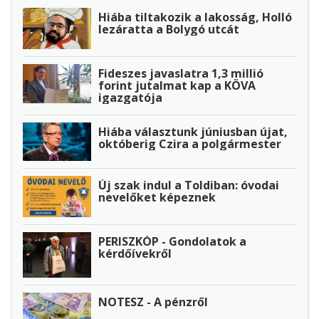
Hiába tiltakozik a lakosság, Holló
lezáratta a Bolygó utcát
Fideszes javaslatra 1,3 millió
forint jutalmat kap a KÖVA
igazgatója
Hiába választunk júniusban újat,
októberig Czira a polgármester
Új szak indul a Toldiban: óvodai
nevelőket képeznek
PERISZKÓP - Gondolatok a
kérdőívekről
NOTESZ - A pénzről