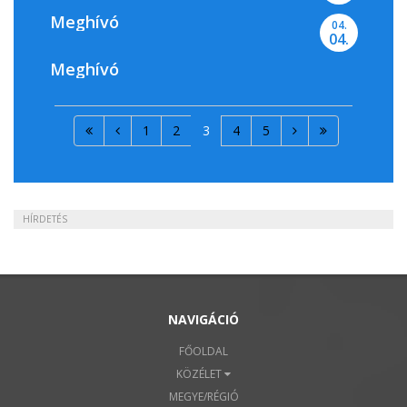
Meghívó
04.
04.
Meghívó
1
2
3
4
5
HÍRDETÉS
NAVIGÁCIÓ
FŐOLDAL
KÖZÉLET
MEGYE/RÉGIÓ