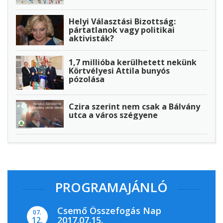
Helyi Választási Bizottság:
pártatlanok vagy politikai
aktivisták?
1,7 millióba kerülhetett nekünk
Körtvélyesi Attila bunyós
pózolása
Czira szerint nem csak a Bálvány
utca a város szégyene
PROGRAMAJÁNLÓ
Csemő Összefogás Nap
07.
2017.07.15.
12.