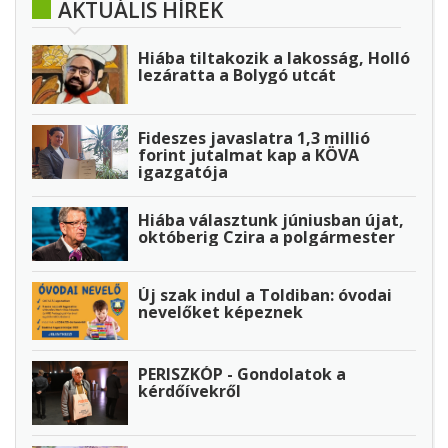
AKTUÁLIS HÍREK
Hiába tiltakozik a lakosság, Holló
lezáratta a Bolygó utcát
Fideszes javaslatra 1,3 millió
forint jutalmat kap a KÖVA
igazgatója
Hiába választunk júniusban újat,
októberig Czira a polgármester
Új szak indul a Toldiban: óvodai
nevelőket képeznek
PERISZKÓP - Gondolatok a
kérdőívekről