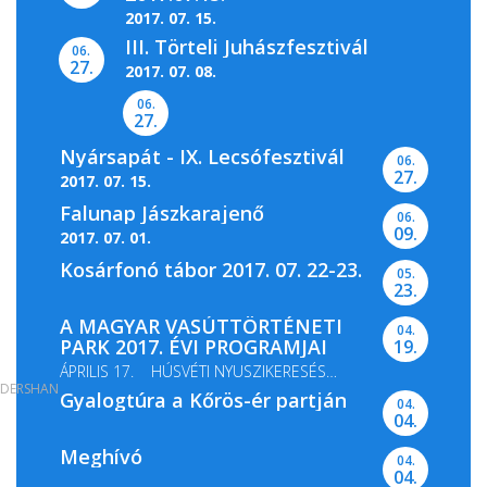
2017. 07. 15.
III. Törteli Juhászfesztivál
06.
27.
2017. 07. 08.
06.
27.
Nyársapát - IX. Lecsófesztivál
06.
27.
2017. 07. 15.
Falunap Jászkarajenő
06.
09.
2017. 07. 01.
Kosárfonó tábor 2017. 07. 22-23.
05.
23.
A MAGYAR VASÚTTÖRTÉNETI
04.
PARK 2017. ÉVI PROGRAMJAI
19.
ÁPRILIS 17. HÚSVÉTI NYUSZIKERESÉS
DERSHAN
Gyalogtúra a Kőrös-ér partján
MÁJUS 13-14. GŐZMOZDONY...
04.
04.
Meghívó
04.
04.