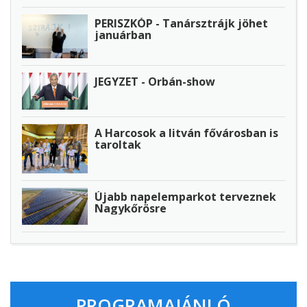
PERISZKÓP - Tanársztrájk jöhet
januárban
JEGYZET - Orbán-show
A Harcosok a litván fővárosban is
taroltak
Újabb napelemparkot terveznek
Nagykőrösre
PROGRAMAJÁNLÓ