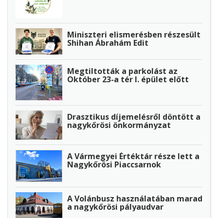
Miniszteri elismerésben részesült
Shihan Ábrahám Edit
Megtiltották a parkolást az
Október 23-a tér I. épület előtt
Drasztikus díjemelésről döntött a
nagykőrösi önkormányzat
A Vármegyei Értéktár része lett a
Nagykőrösi Piaccsarnok
A Volánbusz használatában marad
a nagykőrösi pályaudvar