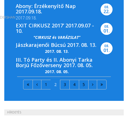
Abony: Érzékenyítő Nap
08.
2017.09.18.
22.
DERSHAN
2017.09.18.
EXIT CIRKUSZ 2017’ 2017.09.07 -
08.
10.
01.
"CIRKUSZ és VARÁZSLAT”
Jászkarajenői Búcsú 2017. 08. 13.
08.
01.
2017. 08. 13.
III. Tó Party és II. Abonyi Tarka
Borjú Főzőverseny 2017. 08. 05.
2017. 08. 05.
1
2
3
4
5
HÍRDETÉS