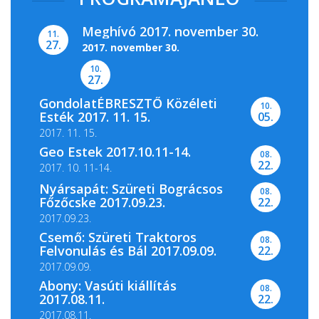
Meghívó 2017. november 30.
11.
27.
2017. november 30.
10.
27.
GondolatÉBRESZTŐ Közéleti
10.
A Magyar Nemzeti Levéltár Pest Megyei
Esték 2017. 11. 15.
05.
Levéltára, valamint a...
2017. 11. 15.
Geo Estek 2017.10.11-14.
08.
22.
2017. 10. 11-14.
Nyársapát: Szüreti Bográcsos
08.
Főzőcske 2017.09.23.
22.
2017.09.23.
Csemő: Szüreti Traktoros
08.
Felvonulás és Bál 2017.09.09.
22.
2017.09.09.
Abony: Vasúti kiállítás
08.
2017.08.11.
22.
2017.08.11.