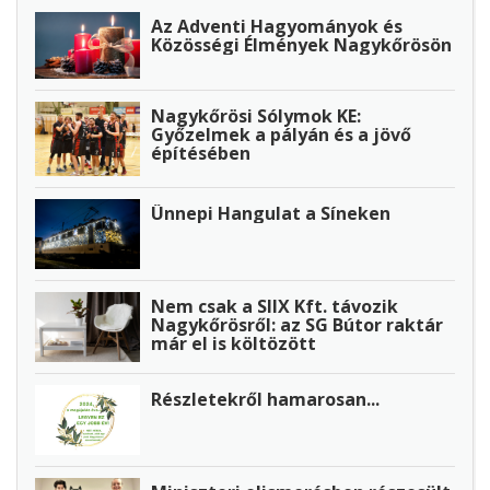
Az Adventi Hagyományok és
Közösségi Élmények Nagykőrösön
Nagykőrösi Sólymok KE:
Győzelmek a pályán és a jövő
építésében
Ünnepi Hangulat a Síneken
Nem csak a SIIX Kft. távozik
Nagykőrösről: az SG Bútor raktár
már el is költözött
Részletekről hamarosan...