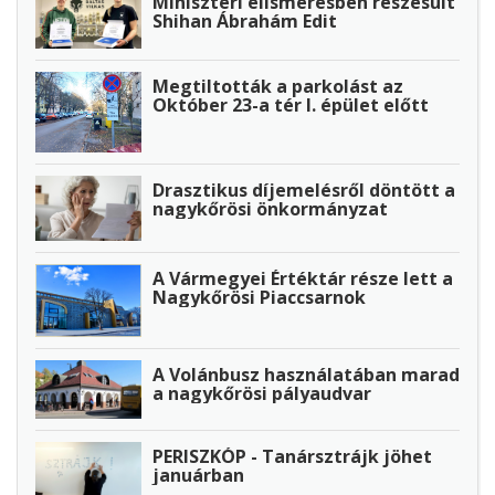
Miniszteri elismerésben részesült
Shihan Ábrahám Edit
Megtiltották a parkolást az
Október 23-a tér I. épület előtt
Drasztikus díjemelésről döntött a
nagykőrösi önkormányzat
A Vármegyei Értéktár része lett a
Nagykőrösi Piaccsarnok
A Volánbusz használatában marad
a nagykőrösi pályaudvar
PERISZKÓP - Tanársztrájk jöhet
januárban