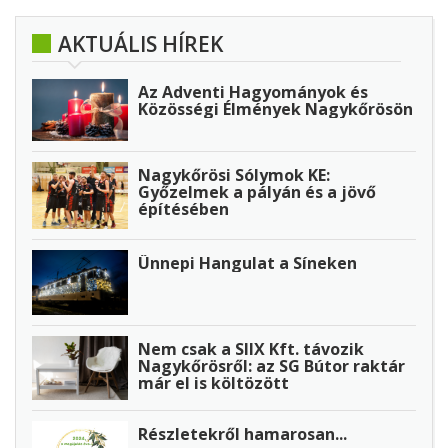
AKTUÁLIS HÍREK
Az Adventi Hagyományok és
Közösségi Élmények Nagykőrösön
Nagykőrösi Sólymok KE:
Győzelmek a pályán és a jövő
építésében
Ünnepi Hangulat a Síneken
Nem csak a SIIX Kft. távozik
Nagykőrösről: az SG Bútor raktár
már el is költözött
Részletekről hamarosan...