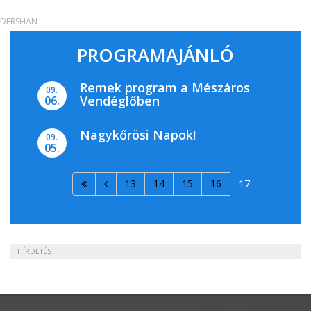
DERSHAN
PROGRAMAJÁNLÓ
Remek program a Mészáros
09.
Vendéglőben
06.
Nagykőrösi Napok!
09.
05.
13
14
15
16
17
HÍRDETÉS