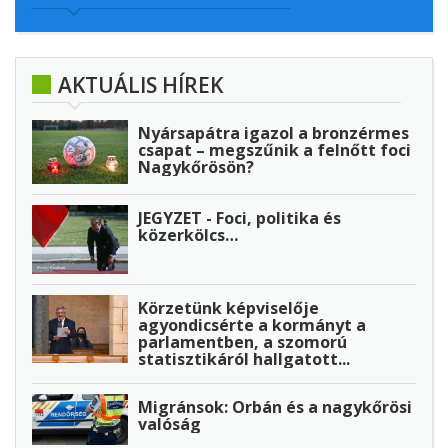
AKTUÁLIS HÍREK
Nyársapátra igazol a bronzérmes
csapat – megszűnik a felnőtt foci
Nagykőrösön?
JEGYZET - Foci, politika és
közerkölcs…
Körzetünk képviselője
agyondicsérte a kormányt a
parlamentben, a szomorú
statisztikáról hallgatott...
Migránsok: Orbán és a nagykőrösi
valóság