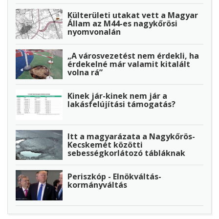
Külterületi utakat vett a Magyar
Állam az M44-es nagykőrösi
nyomvonalán
„A városvezetést nem érdekli, ha
érdekelné már valamit kitalált
volna rá”
Kinek jár-kinek nem jár a
lakásfelújítási támogatás?
Itt a magyarázata a Nagykőrös-
Kecskemét közötti
sebességkorlátozó tábláknak
Periszkóp - Elnökváltás-
kormányváltás