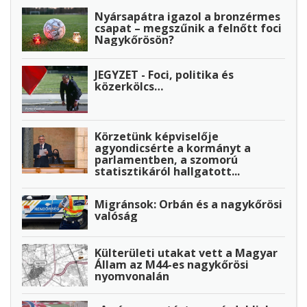
Nyársapátra igazol a bronzérmes
csapat – megszűnik a felnőtt foci
Nagykőrösön?
JEGYZET - Foci, politika és
közerkölcs…
Körzetünk képviselője
agyondicsérte a kormányt a
parlamentben, a szomorú
statisztikáról hallgatott...
Migránsok: Orbán és a nagykőrösi
valóság
Külterületi utakat vett a Magyar
Állam az M44-es nagykőrösi
nyomvonalán