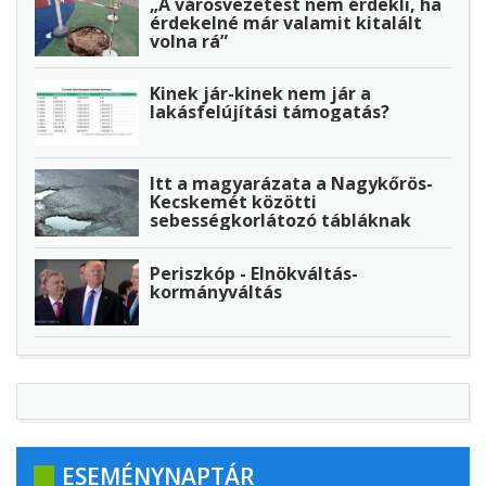
„A városvezetést nem érdekli, ha
érdekelné már valamit kitalált
volna rá”
Kinek jár-kinek nem jár a
lakásfelújítási támogatás?
Itt a magyarázata a Nagykőrös-
Kecskemét közötti
sebességkorlátozó tábláknak
Periszkóp - Elnökváltás-
kormányváltás
ESEMÉNYNAPTÁR