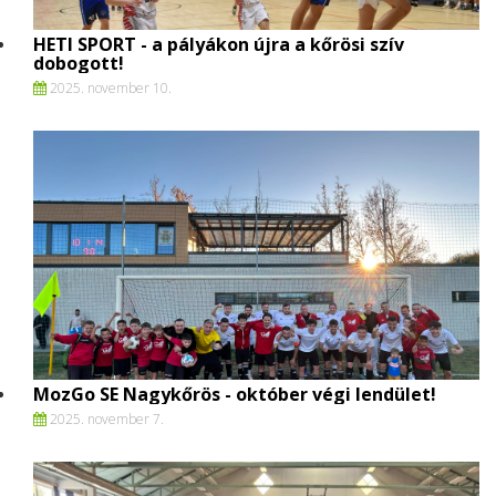
HETI SPORT - a pályákon újra a kőrösi szív
dobogott!
2025. november 10.
MozGo SE Nagykőrös - október végi lendület!
2025. november 7.