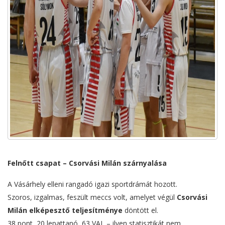
Felnőtt csapat – Csorvási Milán szárnyalása
A Vásárhely elleni rangadó igazi sportdrámát hozott.
Szoros, izgalmas, feszült meccs volt, amelyet végül
Csorvási
Milán elképesztő teljesítménye
döntött el.
38 pont, 20 lepattanó, 63 VAL – ilyen statisztikát nem