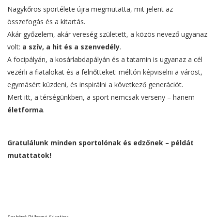
Nagykőrös sportélete újra megmutatta, mit jelent az
összefogás és a kitartás.
Akár győzelem, akár vereség született, a közös nevező ugyanaz
volt:
a szív, a hit és a szenvedély
.
A focipályán, a kosárlabdapályán és a tatamin is ugyanaz a cél
vezérli a fiatalokat és a felnőtteket: méltón képviselni a várost,
egymásért küzdeni, és inspirálni a következő generációt.
Mert itt, a térségünkben, a sport nemcsak verseny – hanem
életforma
.
Gratulálunk minden sportolónak és edzőnek – példát
mutattatok!