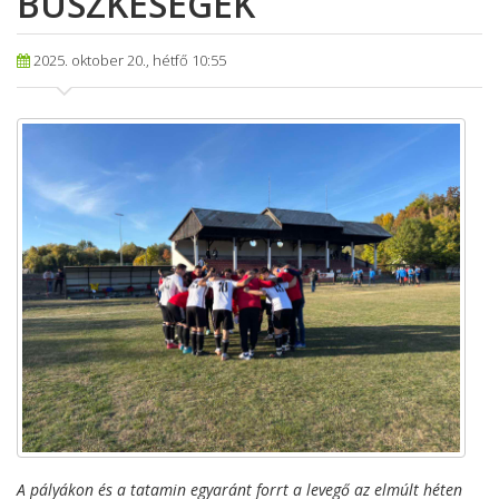
BÜSZKESÉGEK
2025. oktober 20., hétfő 10:55
A pályákon és a tatamin egyaránt forrt a levegő az elmúlt héten