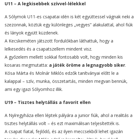
U11 – A legkisebbek szívvel-lélekkel
A Sólymok U11-es csapatai idén is két együttessel vágnak neki a
szezonnak, köztük egy különleges „vegyes” alakulattal, ahol fiúk
és lányok együtt küzdenek.
A Kecskeméten játszott fordulókban láthattuk, hogy a
lelkesedés és a csapatszellem mindent visz.
A győzelem mellett sokkal fontosabb volt, hogy minden kis
kosaras megmutatta:
a játék öröme a legnagyobb siker
.
Kósa Márta és Molnár Miklós edzők tanítványai előtt le a
kalappal – szív, munka, összetartás, minden megvan bennük,
ami egy igazi Sólyomhoz illik.
U19 – Tisztes helytállás a favorit ellen
A Nyíregyháza ellen léptek pályára a junior fiúk, ahol a realitás a
tisztes helytállás volt – és ezt maximálisan teljesítették is.
A csapat fiatal, fejlődő, és az ilyen meccsekből lehet igazán