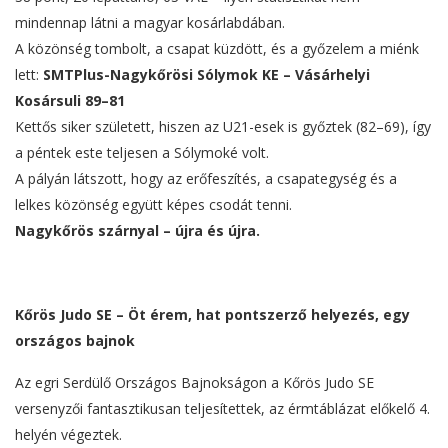
mindennap látni a magyar kosárlabdában.
A közönség tombolt, a csapat küzdött, és a győzelem a miénk
lett:
SMTPlus-Nagykőrösi Sólymok KE – Vásárhelyi
Kosársuli 89–81
Kettős siker született, hiszen az U21-esek is győztek (82–69), így
a péntek este teljesen a Sólymoké volt.
A pályán látszott, hogy az erőfeszítés, a csapategység és a
lelkes közönség együtt képes csodát tenni.
Nagykőrös szárnyal – újra és újra.
Kőrös Judo SE – Öt érem, hat pontszerző helyezés, egy
országos bajnok
Az egri Serdülő Országos Bajnokságon a Kőrös Judo SE
versenyzői fantasztikusan teljesítettek, az érmtáblázat előkelő 4.
helyén végeztek.