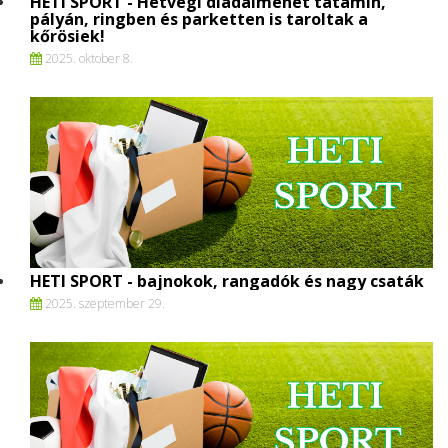
HETI SPORT - Hétvégi diadalmenet tatamin,
pályán, ringben és parketten is taroltak a
kőrösiek!
2025. oktober 8.
HETI SPORT - bajnokok, rangadók és nagy csaták
2025. szeptember 29.