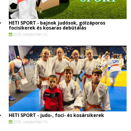
HETI SPORT - bajnok judósok, gólzáporos
focisikerek és kosaras debütálás
2025. szeptember 22.
HETI SPORT - judo-, foci- és kosársikerek
2025. szeptember 15.