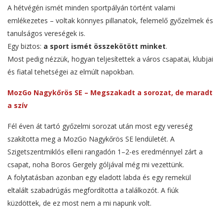
A hétvégén ismét minden sportpályán történt valami
emlékezetes – voltak könnyes pillanatok, felemelő győzelmek és
tanulságos vereségek is.
Egy biztos:
a sport ismét összekötött minket
.
Most pedig nézzük, hogyan teljesítettek a város csapatai, klubjai
és fiatal tehetségei az elmúlt napokban.
MozGo Nagykőrös SE – Megszakadt a sorozat, de maradt
a szív
Fél éven át tartó győzelmi sorozat után most egy vereség
szakította meg a MozGo Nagykőrös SE lendületét. A
Szigetszentmiklós elleni rangadón 1–2-es eredménnyel zárt a
csapat, noha Boros Gergely góljával még mi vezettünk.
A folytatásban azonban egy eladott labda és egy remekül
eltalált szabadrúgás megfordította a találkozót. A fiúk
küzdöttek, de ez most nem a mi napunk volt.