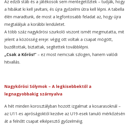
Az edzői stáb és a játékosok sem mentegetőztek – tudják, hogy
a hibákat ki kell javítani, és újra győzelmi útra kell lépni. A tabella
élén maradtunk, de most a legfontosabb feladat az, hogy újra
megtaláljuk a korábbi lendületet.
A több száz nagykőrösi szurkoló viszont ismét megmutatta, mit
jelent a közösség ereje: végig ott voltak a csapat mögött,
buzdítottak, biztattak, segítettek továbblépni.
„Csak a Kőrös!”
– ez most nemcsak szlogen, hanem valódi
hitvallás.
Nagykőrösi Sólymok – A legkisebbektől a
legnagyobbakig szárnyalva
A hét minden korosztályban hozott izgalmat a kosarasoknál –
az U11-es apróságoktól kezdve az U19-esek tanuló mérkőzésén
át a felnőtt csapat elképesztő győzelméig.