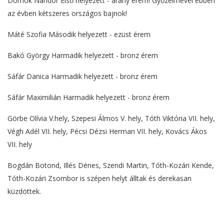
Dömök Nándor Első helyezett - arany érem! Győzelmével ebben
az évben kétszeres országos bajnok!
Máté Szofia Második helyezett - ezüst érem
Bakó György Harmadik helyezett - bronz érem
Sáfár Danica Harmadik helyezett - bronz érem
Sáfár Maximilián Harmadik helyezett - bronz érem
Görbe Olívia V.hely, Szepesi Álmos V. hely, Tóth Viktória VII. hely,
Végh Adél VII. hely, Pécsi Dézsi Herman VII. hely, Kovács Ákos
VII. hely
Bogdán Botond, Illés Dénes, Szendi Martin, Tóth-Kozári Kende,
Tóth-Kozári Zsombor is szépen helyt álltak és derekasan
küzdöttek.