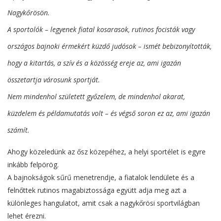
Nagykőrösön.
A sportolók – legyenek fiatal kosarasok, rutinos focisták vagy
országos bajnoki érmekért küzdő judósok – ismét bebizonyították,
hogy a kitartás, a szív és a közösség ereje az, ami igazán
összetartja városunk sportját.
Nem mindenhol született győzelem, de mindenhol akarat,
küzdelem és példamutatás volt – és végső soron ez az, ami igazán
számít.
Ahogy közeledünk az ősz közepéhez, a helyi sportélet is egyre
inkább felpörög.
A bajnokságok sűrű menetrendje, a fiatalok lendülete és a
felnőttek rutinos magabiztossága együtt adja meg azt a
különleges hangulatot, amit csak a nagykőrösi sportvilágban
lehet érezni.