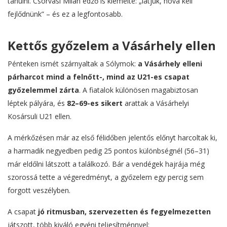
tanulni. Csorvási Milán edző is kiemelte: „látjuk, hová kell
fejlődnünk” – és ez a legfontosabb.
Kettős győzelem a Vásárhely ellen
Pénteken ismét szárnyaltak a Sólymok:
a Vásárhely elleni
párharcot mind a felnőtt-, mind az U21-es csapat
győzelemmel zárta
. A fiatalok különösen magabiztosan
léptek pályára, és
82–69-es sikert
arattak a Vásárhelyi
Kosársuli U21 ellen.
A mérkőzésen már az első félidőben jelentős előnyt harcoltak ki,
a harmadik negyedben pedig 25 pontos különbségnél (56–31)
már eldőlni látszott a találkozó. Bár a vendégek hajrája még
szorossá tette a végeredményt, a győzelem egy percig sem
forgott veszélyben.
A csapat
jó ritmusban, szervezetten és fegyelmezetten
játszott, több kiváló egyéni teljesítménnyel: