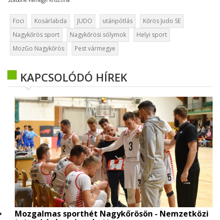
Szabóné Pálhegyi Krisztina
Foci
Kosárlabda
JUDO
utánpótlás
Kőrös Judo SE
Nagykőrös sport
Nagykőrösi sólymok
Helyi sport
MozGo Nagykőrös
Pest vármegye
KAPCSOLÓDÓ HÍREK
Mozgalmas sporthét Nagykőrösön - Nemzetközi