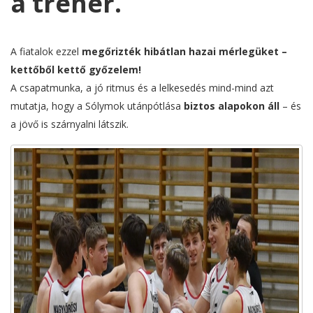
a tréner.
A fiatalok ezzel
megőrizték hibátlan hazai mérlegüket –
kettőből kettő győzelem!
A csapatmunka, a jó ritmus és a lelkesedés mind-mind azt
mutatja, hogy a Sólymok utánpótlása
biztos alapokon áll
– és
a jövő is szárnyalni látszik.