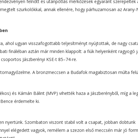
dezvényen felnőtt és utánpótlás mérkőzések egyaránt szerepeltek 
megtelt szurkolókkal, annak ellenére, hogy párhuzamosan az Arany-
őben
a, ahol ugyan visszafogottabb teljesítményt nyújtottak, de nagy csa
mbati fináléban aztán már minden klappolt: a fiúk helyenként ragyogó j
csoportos Jászberényi KSE-t 85–74-re.
ik tornagyőzelme. A bronzmeccsen a Budafok magabiztosan múlta felü
ékos) és Kámán Bálint (MVP) vihették haza a Jászberényből, míg a le
 Bence érdemelte ki.
en nyertünk. Szombaton viszont stabil volt a csapat, jobban dobtunk
ménnyel elégedett vagyok, remélem a szezon első meccsén már jó for