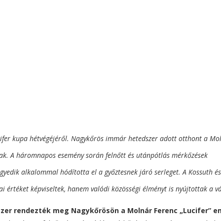
cifer kupa hétvégéjéről. Nagykőrös immár hetedszer adott otthont a Mo
nak. A háromnapos esemény során felnőtt és utánpótlás mérkőzések
gyedik alkalommal hódította el a győztesnek járó serleget. A Kossuth é
értéket képviseltek, hanem valódi közösségi élményt is nyújtottak a v
er rendezték meg Nagykőrösön a Molnár Ferenc „Lucifer” e