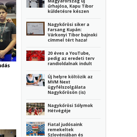
Magyarország új
űrhajósa, Kapu Tibor
küldetésre készen
Nagykőrösi siker a
Farsang Kupán:
Várkonyi Tibor bajnoki
címmel tért haza!
20 éves a YouTube,
pedig az eredeti terv
randioldalnak indult
udás
Új helyre költözik az
MVM Next
ügyfélszolgálata
Nagykőrösön (is)
Nagykőrösi Sólymok
Hétvégéje
Fiatal judósaink
remekeltek
Szlovéniában és