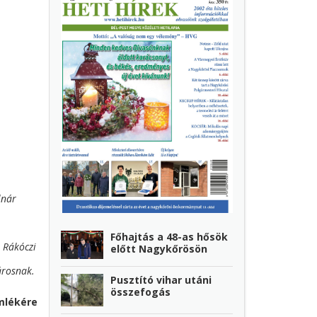
lnár
Főhajtás a 48-as hősök
s Rákóczi
előtt Nagykőrösön
árosnak.
Pusztító vihar utáni
összefogás
mlékére