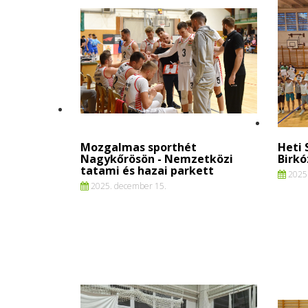
Mozgalmas sporthét
Heti 
Nagykőrösön - Nemzetközi
Birkó
tatami és hazai parkett
2025.
2025. december 15.