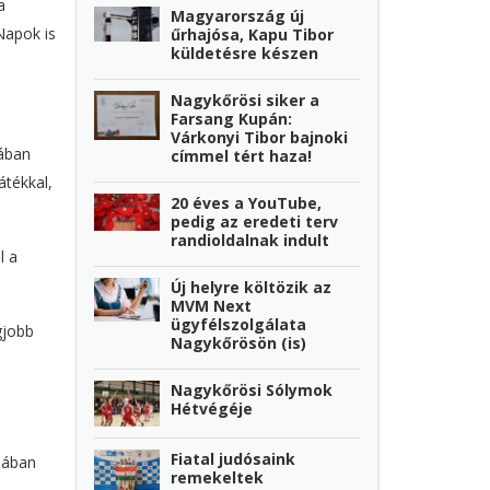
a
Magyarország új
Napok is
űrhajósa, Kapu Tibor
küldetésre készen
Nagykőrösi siker a
Farsang Kupán:
Várkonyi Tibor bajnoki
tában
címmel tért haza!
átékkal,
20 éves a YouTube,
pedig az eredeti terv
randioldalnak indult
l a
Új helyre költözik az
MVM Next
ügyfélszolgálata
gjobb
Nagykőrösön (is)
Nagykőrösi Sólymok
Hétvégéje
Fiatal judósaink
mában
remekeltek