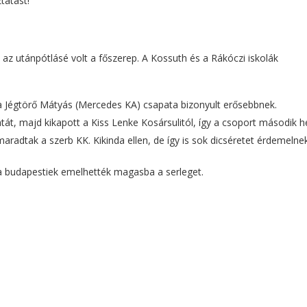
tatást!”
az utánpótlásé volt a főszerep. A Kossuth és a Rákóczi iskolák
l a Jégtörő Mátyás (Mercedes KA) csapata bizonyult erősebbnek.
tát, majd kikapott a Kiss Lenke Kosársulitól, így a csoport második h
adtak a szerb KK. Kikinda ellen, de így is sok dicséretet érdemelnek
 a budapestiek emelhették magasba a serleget.