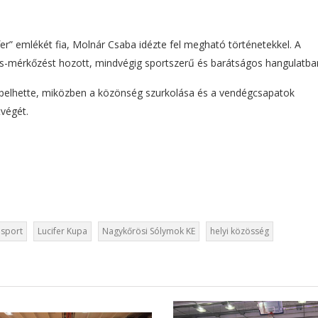
r” emlékét fia, Molnár Csaba idézte fel megható történetekkel. A
ás-mérkőzést hozott, mindvégig sportszerű és barátságos hangulatba
pelhette, miközben a közönség szurkolása és a vendégcsapatok
végét.
 sport
Lucifer Kupa
Nagykőrösi Sólymok KE
helyi közösség