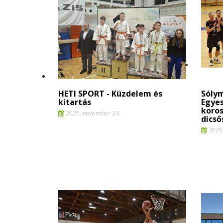
HETI SPORT - Küzdelem és
Sólym
kitartás
Egyes
koros
2025. november 24.
dicső
2025.