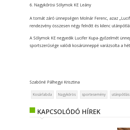
Nagykőrösi Sólymok KE Leány
A tornát záró ünnepségen Molnár Ferenc, azaz „Lucife
rendezvény összesen négy felnőtt és kilenc utánpótl
A Sólymok KE negyedik Lucifer Kupa-győzelmét ünne
sportszerűsége valódi kosárünneppé varázsolta a hét
Szabóné Pálhegyi Krisztina
Kosárlabda
Nagykőrös
sportesemény
utánpótlás
KAPCSOLÓDÓ HÍREK