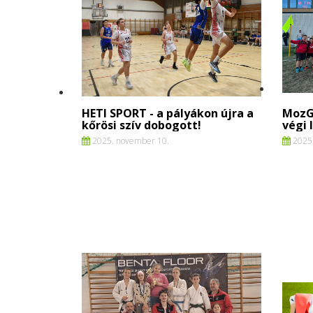
HETI SPORT - a pályákon újra a
MozG
kőrösi szív dobogott!
végi 
2025. november 10.
2025.