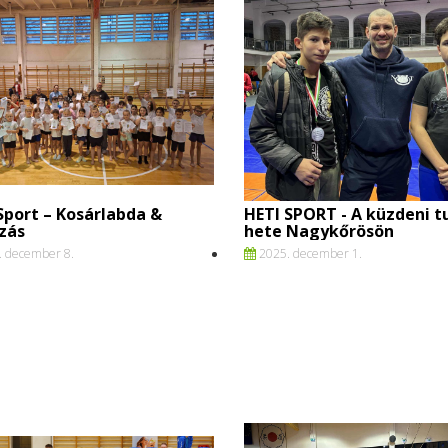
Sport – Kosárlabda &
HETI SPORT - A küzdeni t
zás
hete Nagykőrösön
 december 8.
2025. december 1.