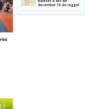
Baleset a 441-en
december 13-án reggel
rösi