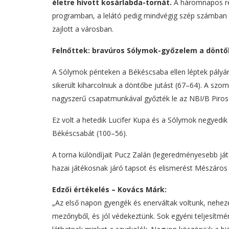
életre hívott kosárlabda-tornát.
A háromnapos ren
programban, a lelátó pedig mindvégig szép számban 
zajlott a városban.
Felnőttek: bravúros Sólymok-győzelem a dönt
A Sólymok pénteken a Békéscsaba ellen léptek pályár
sikerült kiharcolniuk a döntőbe jutást (67–64). A szo
nagyszerű csapatmunkával győzték le az NBI/B Piros 
Ez volt a hetedik Lucifer Kupa és a Sólymok negyed
Békéscsabát (100–56).
A torna különdíjait Pucz Zalán (legeredményesebb ját
hazai játékosnak járó tapsot és elismerést Mészáros
Edzői értékelés – Kovács Márk:
„Az első napon gyengék és enerváltak voltunk, nehez
mezőnyből, és jól védekeztünk. Sok egyéni teljesít