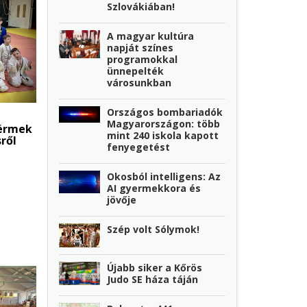
Szlovákiában!
A magyar kultúra
napját színes
programokkal
ünnepelték
városunkban
Országos bombariadók
Magyarországon: több
 érmek
mint 240 iskola kapott
ről
fenyegetést
Okosból intelligens: Az
AI gyermekkora és
jövője
Szép volt Sólymok!
Újabb siker a Kőrös
Judo SE háza táján