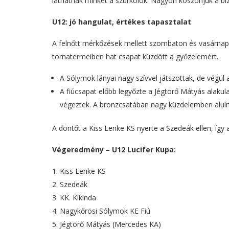
láthatnak minket a szurkolók. Nagyon köszönjük a biz
U12: jó hangulat, értékes tapasztalat
A felnőtt mérkőzések mellett szombaton és vasárnap 
tornatermeiben hat csapat küzdött a győzelemért.
A Sólymok lányai nagy szívvel játszottak, de végü
A fiúcsapat előbb legyőzte a Jégtörő Mátyás alakula
végeztek. A bronzcsatában nagy küzdelemben alulmar
A döntőt a Kiss Lenke KS nyerte a Szedeák ellen, így
Végeredmény – U12 Lucifer Kupa:
Kiss Lenke KS
Szedeák
KK. Kikinda
Nagykőrösi Sólymok KE Fiú
Jégtörő Mátyás (Mercedes KA)