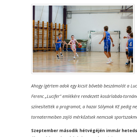
Ahogy ígértem adok egy kicsit bővebb beszámolót a Lu
Ferenc „Lucifer” emlékére rendezett kosárlabda-torná
színesítették a programot, a hazai Sólymok KE pedig ne
tornatermeiben zajló mérkőzések nemcsak sportszakmai 
Szeptember második hétvégéjén immár hetedsz