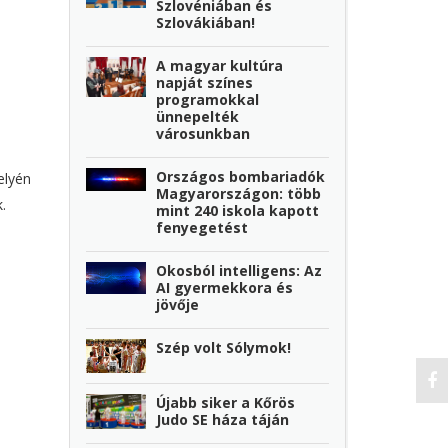
Szlovéniában és
Szlovákiában!
A magyar kultúra
napját színes
programokkal
ünnepelték
városunkban
Országos bombariadók
elyén
Magyarországon: több
.
mint 240 iskola kapott
fenyegetést
Okosból intelligens: Az
AI gyermekkora és
jövője
Szép volt Sólymok!
Újabb siker a Kőrös
Judo SE háza táján