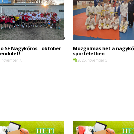
o SE Nagykőrös - október
Mozgalmas hét a nagykő
lendület!
sportéletben
 november 7.
2025. november 5.