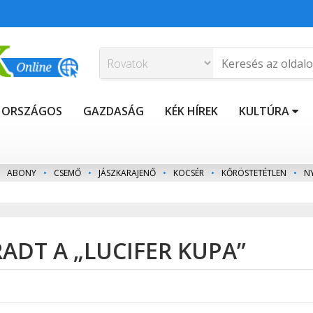
ORSZÁGOS
GAZDASÁG
KÉK HÍREK
KULTÚRA
ABONY
•
CSEMŐ
•
JÁSZKARAJENŐ
•
KOCSÉR
•
KŐRÖSTETÉTLEN
•
N
DT A „LUCIFER KUPA”