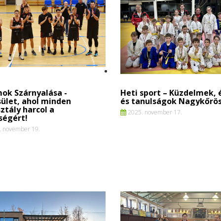
ok Szárnyalása -
Heti sport – Küzdelmek,
ület, ahol minden
és tanulságok Nagykőrös
ztály harcol a
2025. november 17.
ségért!
 november 19.