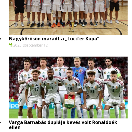
Nagykőrösön maradt a „Lucifer Kupa”
2025. szeptember 12.
Varga Barnabás duplája kevés volt Ronaldoék
ellen