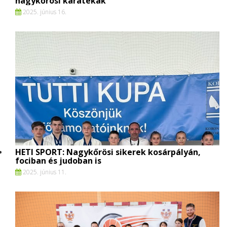
nagykőrösi karatékák
2025. június 16.
HETI SPORT: Nagykőrösi sikerek kosárpályán,
fociban és judoban is
2025. június 11.