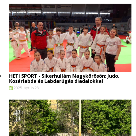
HETI SPORT - Sikerhullám Nagykőrösön: Judo,
Kosárlabda és Labdarúgás diadalokkal
2025. április 28.