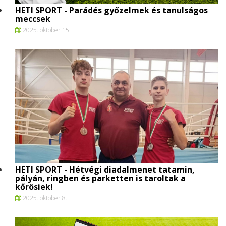
HETI SPORT - Parádés győzelmek és tanulságos
meccsek
2025. oktober 15.
HETI SPORT - Hétvégi diadalmenet tatamin,
pályán, ringben és parketten is taroltak a
kőrösiek!
2025. oktober 8.