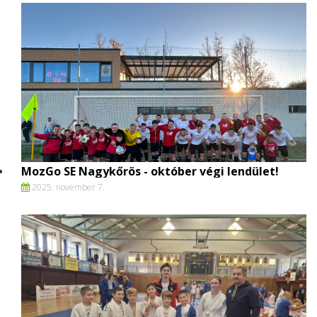
MozGo SE Nagykőrös - október végi lendület!
2025. november 7.