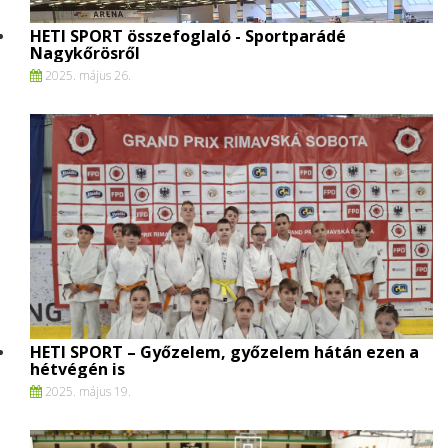
HETI SPORT összefoglaló - Sportparádé
Nagykőrösről
2025. május 26.
HETI SPORT – Győzelem, győzelem hátán ezen a
hétvégén is
2025. május 19.