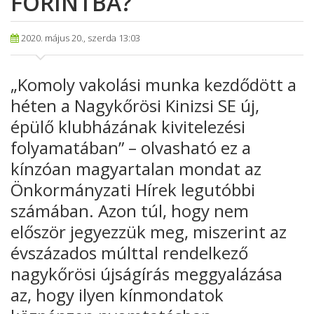
FORINTBA?
2020. május 20., szerda 13:03
„Komoly vakolási munka kezdődött a
héten a Nagykőrösi Kinizsi SE új,
épülő klubházának kivitelezési
folyamatában” – olvasható ez a
kínzóan magyartalan mondat az
Önkormányzati Hírek legutóbbi
számában. Azon túl, hogy nem
először jegyezzük meg, miszerint az
évszázados múlttal rendelkező
nagykőrösi újságírás meggyalázása
az, hogy ilyen kínmondatok