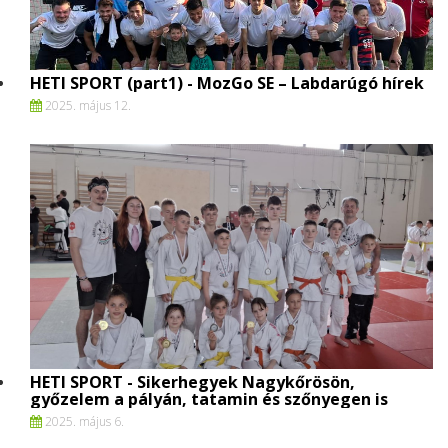
HETI SPORT (part1) - MozGo SE – Labdarúgó hírek
2025. május 12.
HETI SPORT - Sikerhegyek Nagykőrösön,
győzelem a pályán, tatamin és szőnyegen is
2025. május 6.