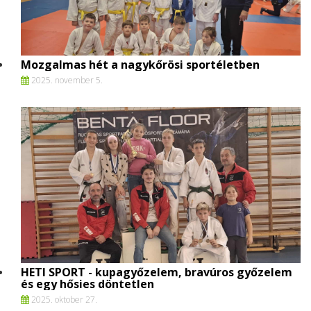
Mozgalmas hét a nagykőrösi sportéletben
2025. november 5.
HETI SPORT - kupagyőzelem, bravúros győzelem
és egy hősies döntetlen
2025. oktober 27.