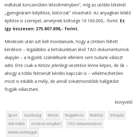
indítását korszerűtlen létesítményben”, míg az utóbbi tételnél
„gyengeáram kiépítése, bútorzat” olvasható. Az anyagban lelátó
építése is szerepel, amelynek költsége 10.160.000,- forint.
Ez
így összesen: 275.807.898,- forint.
Mindezek után azt kell mondanunk, hogy a címben feltett
kérdésre – legalábbis a birtokunkban lévő TAO-dokumentumok
alapján – a legjobb szándékunk ellenére sem tudunk választ
adni. Erre csak a Kinizsi jelenlegi vezetése lenne képes, de ők –
ahogy a többi felmerült kérdés kapcsán is – vélelmezhetően
most is inkább a mély, de annál sokatmondóbb hallgatást
fogják választani.
könyvelő
Sport
Gazdaság
Kinizsi
Nagykőrös
klubház
Sohajda
400 millió
mi kerül ennyibe?
TAO-dokumentáció
tételes költségek