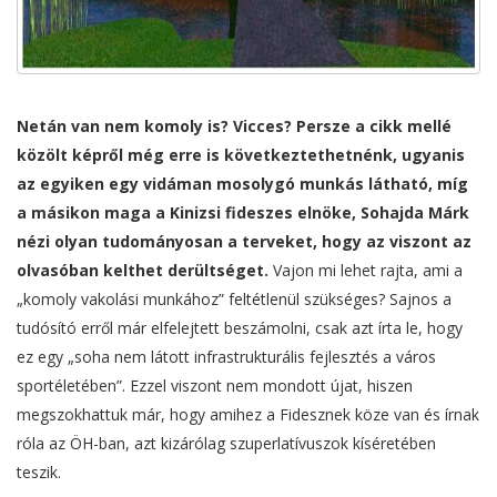
Netán van nem komoly is? Vicces? Persze a cikk mellé
közölt képről még erre is következtethetnénk, ugyanis
az egyiken egy vidáman mosolygó munkás látható, míg
a másikon maga a Kinizsi fideszes elnöke, Sohajda Márk
nézi olyan tudományosan a terveket, hogy az viszont az
olvasóban kelthet derültséget.
Vajon mi lehet rajta, ami a
„komoly vakolási munkához” feltétlenül szükséges? Sajnos a
tudósító erről már elfelejtett beszámolni, csak azt írta le, hogy
ez egy „soha nem látott infrastrukturális fejlesztés a város
sportéletében”. Ezzel viszont nem mondott újat, hiszen
megszokhattuk már, hogy amihez a Fidesznek köze van és írnak
róla az ÖH-ban, azt kizárólag szuperlatívuszok kíséretében
teszik.