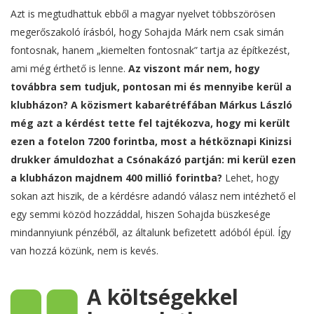
Azt is megtudhattuk ebből a magyar nyelvet többszörösen
megerőszakoló írásból, hogy Sohajda Márk nem csak simán
fontosnak, hanem „kiemelten fontosnak” tartja az építkezést,
ami még érthető is lenne.
Az viszont már nem, hogy
továbbra sem tudjuk, pontosan mi és mennyibe kerül a
klubházon? A közismert kabarétréfában Márkus László
még azt a kérdést tette fel tajtékozva, hogy mi került
ezen a fotelon 7200 forintba, most a hétköznapi Kinizsi
drukker ámuldozhat a Csónakázó partján: mi kerül ezen
a klubházon majdnem 400 millió forintba?
Lehet, hogy
sokan azt hiszik, de a kérdésre adandó válasz nem intézhető el
egy semmi közöd hozzáddal, hiszen Sohajda büszkesége
mindannyiunk pénzéből, az általunk befizetett adóból épül. Így
van hozzá közünk, nem is kevés.
A költségekkel