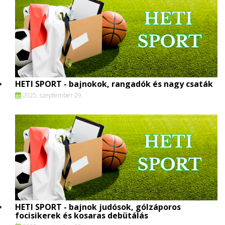
HETI SPORT - bajnokok, rangadók és nagy csaták
2025. szeptember 29.
HETI SPORT - bajnok judósok, gólzáporos
focisikerek és kosaras debütálás