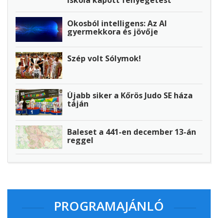
iskola kapott fenyegetést
Okosból intelligens: Az AI
gyermekkora és jövője
Szép volt Sólymok!
Újabb siker a Kőrös Judo SE háza
táján
Baleset a 441-en december 13-án
reggel
PROGRAMAJÁNLÓ