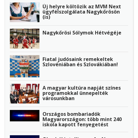
Új helyre költözik az MVM Next
ügyfélszolgálata Nagykőrösön
(is)
Nagykőrösi Sólymok Hétvégéje
Fiatal judósaink remekeltek
Szlovéniában és Szlovákiában!
A magyar kultúra napját színes
programokkal ünnepelték
városunkban
Országos bombariadók
Magyarországon: több mint 240
iskola kapott fenyegetést