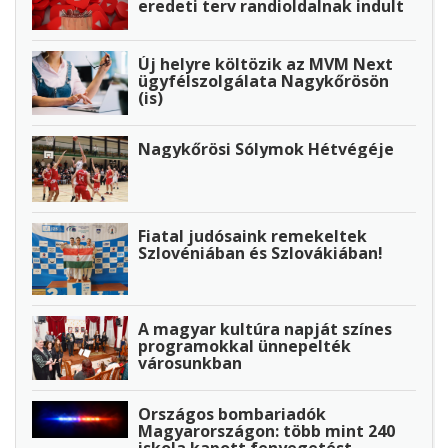
eredeti terv randioldalnak indult
Új helyre költözik az MVM Next
ügyfélszolgálata Nagykőrösön
(is)
Nagykőrösi Sólymok Hétvégéje
Fiatal judósaink remekeltek
Szlovéniában és Szlovákiában!
A magyar kultúra napját színes
programokkal ünnepelték
városunkban
Országos bombariadók
Magyarországon: több mint 240