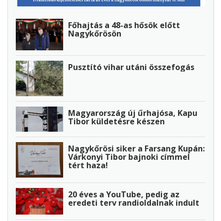
Főhajtás a 48-as hősök előtt
Nagykőrösön
Pusztító vihar utáni összefogás
Magyarország új űrhajósa, Kapu
Tibor küldetésre készen
Nagykőrösi siker a Farsang Kupán:
Várkonyi Tibor bajnoki címmel
tért haza!
20 éves a YouTube, pedig az
eredeti terv randioldalnak indult