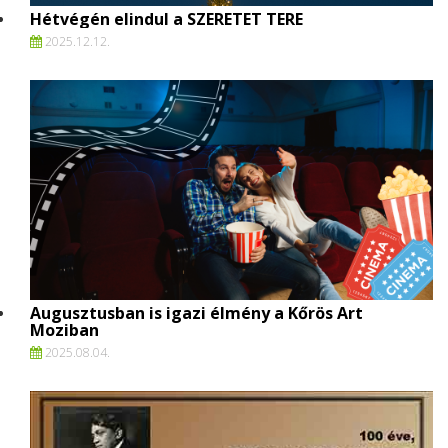
Hétvégén elindul a SZERETET TERE
2025.
12.
12.
Augusztusban is igazi élmény a Kőrös Art
Moziban
2025.
08.
04.