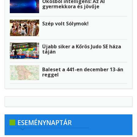
Okosból intelligens: Az AI
gyermekkora és jövője
Szép volt Sólymok!
Újabb siker a Kőrös Judo SE háza
táján
Baleset a 441-en december 13-án
reggel
ESEMÉNYNAPTÁR