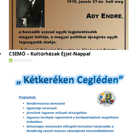
CSEMŐ – Kultúrházak Éjjel-Nappal
2019.
02.
04.