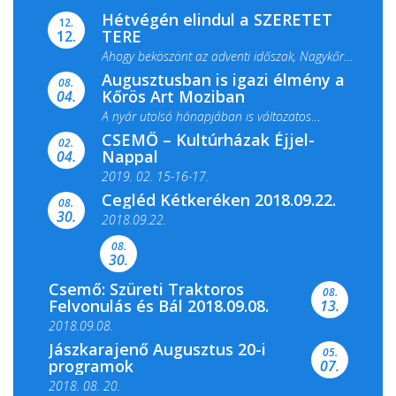
Hétvégén elindul a SZERETET
12.
TERE
12.
Ahogy beköszönt az adventi időszak, Nagykőrös
Augusztusban is igazi élmény a
ismét megtelik ünnepi fénnyel és közös...
08.
Kőrös Art Moziban
04.
A nyár utolsó hónapjában is változatos
CSEMŐ – Kultúrházak Éjjel-
filmkínálattal, családi...
02.
Nappal
04.
2019. 02. 15-16-17.
Cegléd Kétkeréken 2018.09.22.
08.
Színes és tartalmas programokkal várja a
30.
2018.09.22.
Csemői Községi Könyvtár és...
08.
30.
Csemő: Szüreti Traktoros
08.
Felvonulás és Bál 2018.09.08.
13.
2018.09.08.
Jászkarajenő Augusztus 20-i
05.
programok
07.
2018. 08. 20.