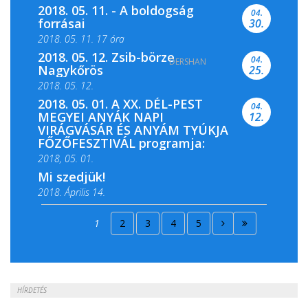
2018. 05. 11. - A boldogság
04.
forrásai
30.
2018. 05. 11. 17 óra
2018. 05. 12. Zsib-börze
04.
DERSHAN
2018. 05. 11. 19 óra
Nagykőrös
25.
2018. 05. 12.
2018. 05. 01. A XX. DÉL-PEST
04.
MEGYEI ANYÁK NAPI
12.
VIRÁGVÁSÁR ÉS ANYÁM TYÚKJA
FŐZŐFESZTIVÁL programja:
2018, 05. 01.
Mi szedjük!
2018. Április 14.
2018. Április 15.
1
2
3
4
5
2018. Április 22.
HÍRDETÉS