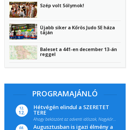
Szép volt Sólymok!
Újabb siker a Kőrös Judo SE háza
táján
Baleset a 441-en december 13-án
reggel
PROGRAMAJÁNLÓ
Hétvégén elindul a SZERETET
12.
TERE
12.
Ahogy beköszönt az adventi időszak, Nagykőrös
Augusztusban is igazi élmény a
ismét megtelik ünnepi fénnyel és közös...
08.