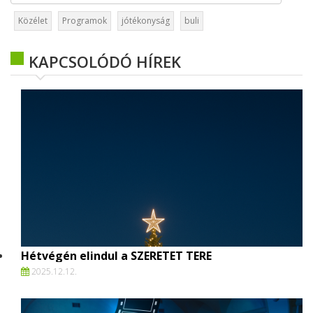
Közélet
Programok
jótékonyság
buli
KAPCSOLÓDÓ HÍREK
Hétvégén elindul a SZERETET TERE
2025.
12.
12.