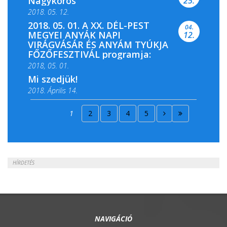
Nagykőrös
25.
2018. 05. 12.
2018. 05. 01. A XX. DÉL-PEST
04.
MEGYEI ANYÁK NAPI
12.
VIRÁGVÁSÁR ÉS ANYÁM TYÚKJA
FŐZŐFESZTIVÁL programja:
2018, 05. 01.
Mi szedjük!
2018. Április 14.
2018. Április 15.
1
2
3
4
5
2018. Április 22.
HÍRDETÉS
NAVIGÁCIÓ