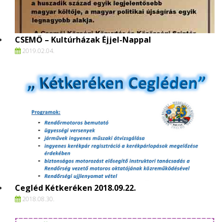
CSEMŐ – Kultúrházak Éjjel-Nappal
2019.
02.
04.
Cegléd Kétkeréken 2018.09.22.
2018.
08.
30.