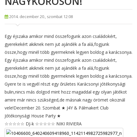
NAGYKŐRÖSÖN!
2014. december 20., szombat 12:08
Egy éjszaka amikor mind összefogunk azon családokért,
gyerekekért akiknek nem jut ajándék a fa alá,fogjunk
össze,hogy minél több gyermeknek legyen boldog a karácsonya.
Egy éjszaka amikor mind összefogunk azon családokért,
gyerekekért akiknek nem jut ajándék a fa alá,fogjunk
össze,hogy minél több gyermeknek legyen boldog a karácsonya.
Gyere te is vegyél részt egy őrületes Karácsonyi jótékonysági
bulin,nincs más dolgod mint hozz magaddal egy olyan játékot
amire már nincs szükséged,de másnak nagy örömet okoznál
vele!
December 20. Szombat ★ J4Y & Pálmakert Club
Jótékonysági House Party ★
☆☆☆☆☆ DJ-k ☆☆☆☆☆ NIKI RIVIERA