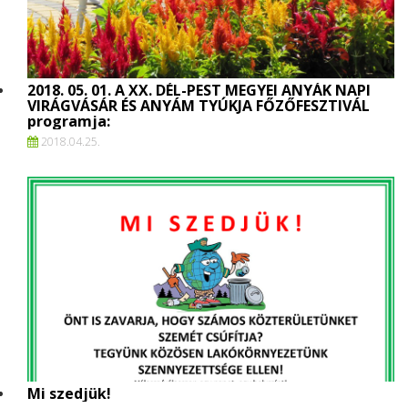
2018. 05. 01. A XX. DÉL-PEST MEGYEI ANYÁK NAPI
VIRÁGVÁSÁR ÉS ANYÁM TYÚKJA FŐZŐFESZTIVÁL
programja:
2018.
04.
25.
Mi szedjük!