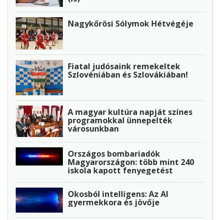
Nagykőrösi Sólymok Hétvégéje
Fiatal judósaink remekeltek
Szlovéniában és Szlovákiában!
A magyar kultúra napját színes
programokkal ünnepelték
városunkban
Országos bombariadók
Magyarországon: több mint 240
iskola kapott fenyegetést
Okosból intelligens: Az AI
gyermekkora és jövője