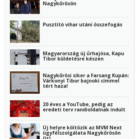
Nagykőrösön
Pusztító vihar utáni összefogás
Magyarország új űrhajósa, Kapu
Tibor küldetésre készen
Nagykőrösi siker a Farsang Kupán:
Várkonyi Tibor bajnoki címmel
tért haza!
20 éves a YouTube, pedig az
eredeti terv randioldalnak indult
Új helyre költözik az MVM Next
ügyfélszolgálata Nagykőrösön
(is)