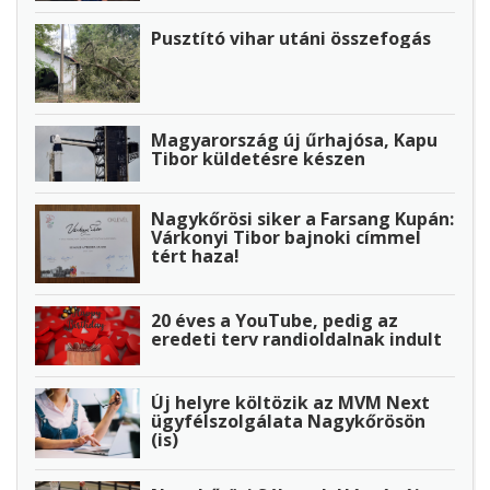
Pusztító vihar utáni összefogás
Magyarország új űrhajósa, Kapu
Tibor küldetésre készen
Nagykőrösi siker a Farsang Kupán:
Várkonyi Tibor bajnoki címmel
tért haza!
20 éves a YouTube, pedig az
eredeti terv randioldalnak indult
Új helyre költözik az MVM Next
ügyfélszolgálata Nagykőrösön
(is)