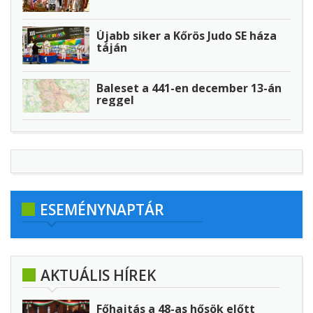
Újabb siker a Kőrös Judo SE háza
táján
Baleset a 441-en december 13-án
reggel
ESEMÉNYNAPTÁR
AKTUÁLIS HÍREK
Főhajtás a 48-as hősök előtt