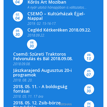
Kőrös Art Moziban
04.
A nyár utolsó hónapjában is változatos
CSEMŐ – Kultúrházak Éjjel-
filmkínálattal, családi...
02.
Nappal
04.
2019. 02. 15-16-17.
Cegléd Kétkeréken 2018.09.22.
08.
Színes és tartalmas programokkal várja a
30.
2018.09.22.
Csemői Községi Könyvtár és...
08.
30.
Csemő: Szüreti Traktoros
08.
Felvonulás és Bál 2018.09.08.
13.
2018.09.08.
Jászkarajenő Augusztus 20-i
05.
programok
07.
2018. 08. 20.
2018. 05. 11. - A boldogság
04.
forrásai
30.
2018. 05. 11. 17 óra
2018. 05. 12. Zsib-börze
04.
DERSHAN
2018. 05. 11. 19 óra