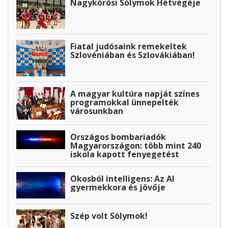
Nagykőrösi Sólymok Hétvégéje
Fiatal judósaink remekeltek
Szlovéniában és Szlovákiában!
A magyar kultúra napját színes
programokkal ünnepelték
városunkban
Országos bombariadók
Magyarországon: több mint 240
iskola kapott fenyegetést
Okosból intelligens: Az AI
gyermekkora és jövője
Szép volt Sólymok!