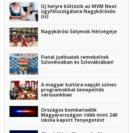
Új helyre költözik az MVM Next
ügyfélszolgálata Nagykőrösön
(is)
Nagykőrösi Sólymok Hétvégéje
Fiatal judósaink remekeltek
Szlovéniában és Szlovákiában!
A magyar kultúra napját színes
programokkal ünnepelték
városunkban
Országos bombariadók
Magyarországon: több mint 240
iskola kapott fenyegetést