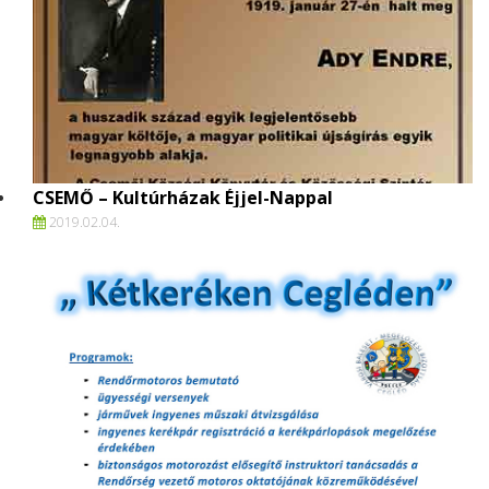
CSEMŐ – Kultúrházak Éjjel-Nappal
2019.
02.
04.