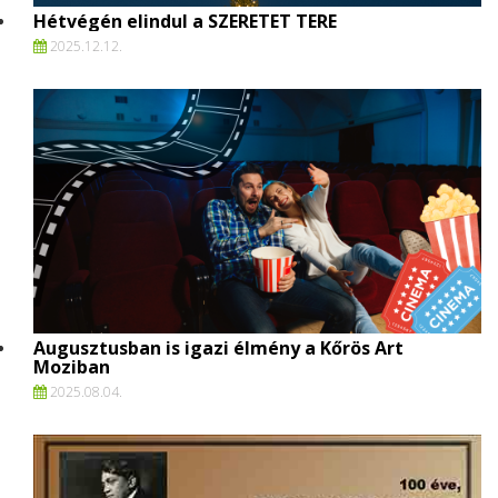
Hétvégén elindul a SZERETET TERE
2025.
12.
12.
Augusztusban is igazi élmény a Kőrös Art
Moziban
2025.
08.
04.