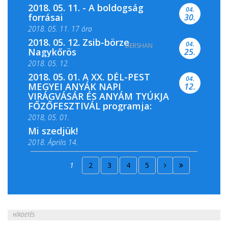
2018. 05. 11. - A boldogság
04.
forrásai
30.
2018. 05. 11. 17 óra
2018. 05. 12. Zsib-börze
04.
DERSHAN
2018. 05. 11. 19 óra
Nagykőrös
25.
2018. 05. 12.
2018. 05. 01. A XX. DÉL-PEST
04.
MEGYEI ANYÁK NAPI
12.
VIRÁGVÁSÁR ÉS ANYÁM TYÚKJA
FŐZŐFESZTIVÁL programja:
2018, 05. 01.
Mi szedjük!
2018. Április 14.
2018. Április 15.
1
2
3
4
5
2018. Április 22.
HÍRDETÉS