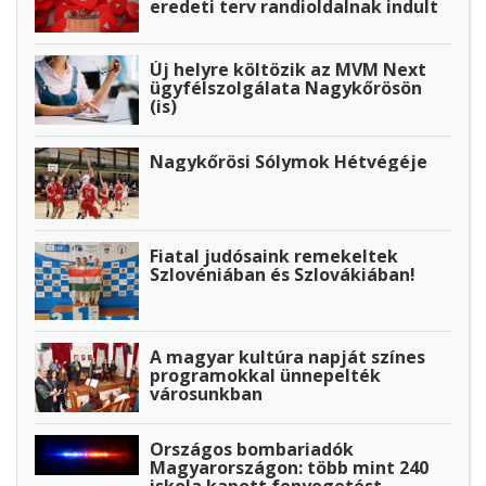
eredeti terv randioldalnak indult
Új helyre költözik az MVM Next
ügyfélszolgálata Nagykőrösön
(is)
Nagykőrösi Sólymok Hétvégéje
Fiatal judósaink remekeltek
Szlovéniában és Szlovákiában!
A magyar kultúra napját színes
programokkal ünnepelték
városunkban
Országos bombariadók
Magyarországon: több mint 240