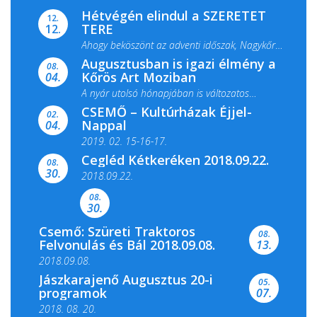
Hétvégén elindul a SZERETET
12.
TERE
12.
Ahogy beköszönt az adventi időszak, Nagykőrös
Augusztusban is igazi élmény a
ismét megtelik ünnepi fénnyel és közös...
08.
Kőrös Art Moziban
04.
A nyár utolsó hónapjában is változatos
CSEMŐ – Kultúrházak Éjjel-
filmkínálattal, családi...
02.
Nappal
04.
2019. 02. 15-16-17.
Cegléd Kétkeréken 2018.09.22.
08.
Színes és tartalmas programokkal várja a
30.
2018.09.22.
Csemői Községi Könyvtár és...
08.
30.
Csemő: Szüreti Traktoros
08.
Felvonulás és Bál 2018.09.08.
13.
2018.09.08.
Jászkarajenő Augusztus 20-i
05.
programok
07.
2018. 08. 20.