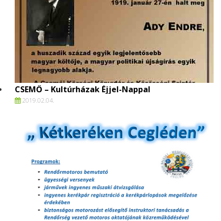
CSEMŐ – Kultúrházak Éjjel-Nappal
2019.
02.
04.