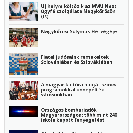
Új helyre költözik az MVM Next
ügyfélszolgálata Nagykőrösön
(is)
Nagykőrösi Sólymok Hétvégéje
Fiatal judósaink remekeltek
Szlovéniában és Szlovákiában!
A magyar kultúra napját színes
programokkal ünnepelték
városunkban
Országos bombariadók
Magyarországon: több mint 240
iskola kapott fenyegetést