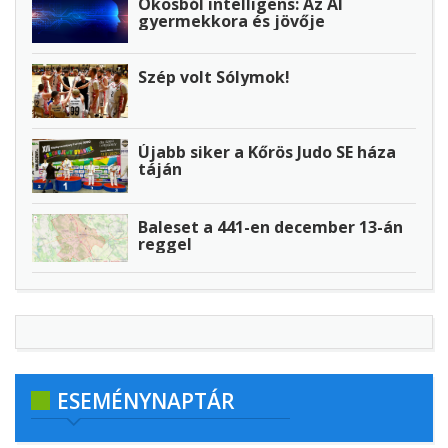
Okosból intelligens: Az AI
gyermekkora és jövője
Szép volt Sólymok!
Újabb siker a Kőrös Judo SE háza
táján
Baleset a 441-en december 13-án
reggel
ESEMÉNYNAPTÁR