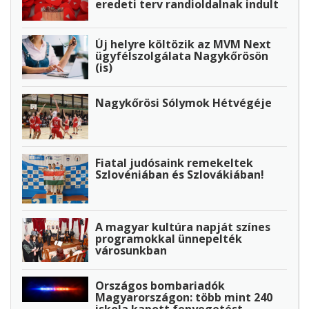
eredeti terv randioldalnak indult
Új helyre költözik az MVM Next
ügyfélszolgálata Nagykőrösön
(is)
Nagykőrösi Sólymok Hétvégéje
Fiatal judósaink remekeltek
Szlovéniában és Szlovákiában!
A magyar kultúra napját színes
programokkal ünnepelték
városunkban
Országos bombariadók
Magyarországon: több mint 240