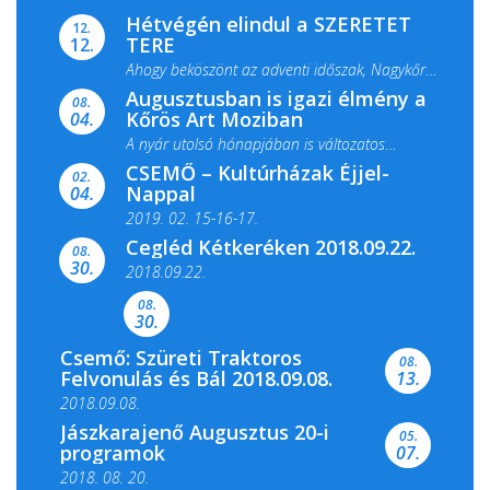
Hétvégén elindul a SZERETET
12.
TERE
12.
Ahogy beköszönt az adventi időszak, Nagykőrös
Augusztusban is igazi élmény a
ismét megtelik ünnepi fénnyel és közös...
08.
Kőrös Art Moziban
04.
A nyár utolsó hónapjában is változatos
CSEMŐ – Kultúrházak Éjjel-
filmkínálattal, családi...
02.
Nappal
04.
2019. 02. 15-16-17.
Cegléd Kétkeréken 2018.09.22.
08.
Színes és tartalmas programokkal várja a
30.
2018.09.22.
Csemői Községi Könyvtár és...
08.
30.
Csemő: Szüreti Traktoros
08.
Felvonulás és Bál 2018.09.08.
13.
2018.09.08.
Jászkarajenő Augusztus 20-i
05.
programok
07.
2018. 08. 20.