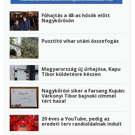
Főhajtás a 48-as hősök előtt
Nagykőrösön
Pusztító vihar utáni összefogás
Magyarország új űrhajósa, Kapu
Tibor küldetésre készen
Nagykőrösi siker a Farsang Kupán:
Várkonyi Tibor bajnoki címmel
tért haza!
20 éves a YouTube, pedig az
eredeti terv randioldalnak indult