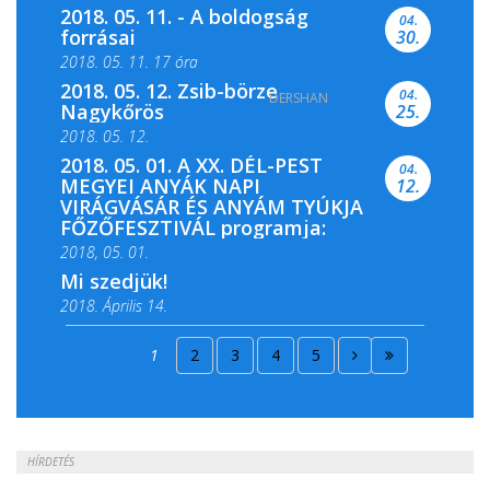
2018. 05. 11. - A boldogság
04.
forrásai
30.
2018. 05. 11. 17 óra
2018. 05. 12. Zsib-börze
04.
DERSHAN
2018. 05. 11. 19 óra
Nagykőrös
25.
2018. 05. 12.
2018. 05. 01. A XX. DÉL-PEST
04.
MEGYEI ANYÁK NAPI
12.
VIRÁGVÁSÁR ÉS ANYÁM TYÚKJA
FŐZŐFESZTIVÁL programja:
2018, 05. 01.
Mi szedjük!
2018. Április 14.
2018. Április 15.
1
2
3
4
5
2018. Április 22.
HÍRDETÉS