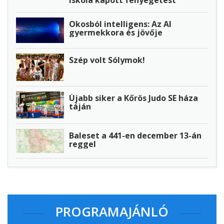
iskola kapott fenyegetést
Okosból intelligens: Az AI
gyermekkora és jövője
Szép volt Sólymok!
Újabb siker a Kőrös Judo SE háza
táján
Baleset a 441-en december 13-án
reggel
PROGRAMAJÁNLÓ