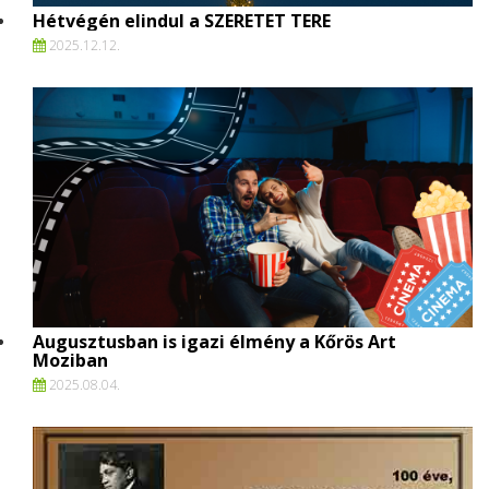
Hétvégén elindul a SZERETET TERE
2025.
12.
12.
Augusztusban is igazi élmény a Kőrös Art
Moziban
2025.
08.
04.