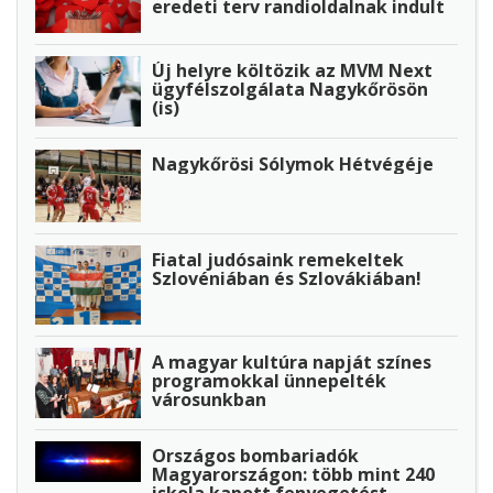
eredeti terv randioldalnak indult
Új helyre költözik az MVM Next
ügyfélszolgálata Nagykőrösön
(is)
Nagykőrösi Sólymok Hétvégéje
Fiatal judósaink remekeltek
Szlovéniában és Szlovákiában!
A magyar kultúra napját színes
programokkal ünnepelték
városunkban
Országos bombariadók
Magyarországon: több mint 240