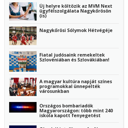
Új helyre költözik az MVM Next
ügyfélszolgálata Nagykőrösön
(is)
Nagykőrösi Sólymok Hétvégéje
Fiatal judósaink remekeltek
Szlovéniában és Szlovákiában!
A magyar kultúra napját színes
programokkal ünnepelték
városunkban
Országos bombariadók
Magyarországon: több mint 240
iskola kapott fenyegetést