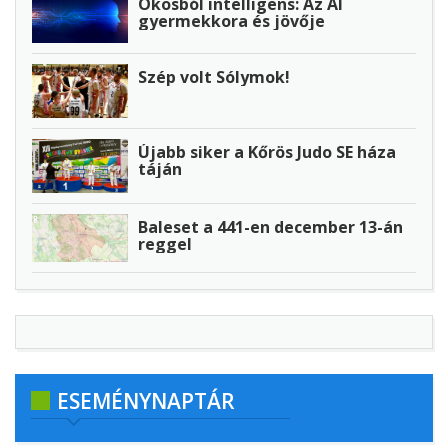
Okosból intelligens: Az AI
gyermekkora és jövője
Szép volt Sólymok!
Újabb siker a Kőrös Judo SE háza
táján
Baleset a 441-en december 13-án
reggel
ESEMÉNYNAPTÁR