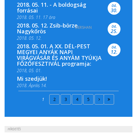
2018. 05. 11. - A boldogság
04.
forrásai
30.
2018. 05. 11. 17 óra
2018. 05. 12. Zsib-börze
04.
DERSHAN
2018. 05. 11. 19 óra
Nagykőrös
25.
2018. 05. 12.
2018. 05. 01. A XX. DÉL-PEST
04.
MEGYEI ANYÁK NAPI
12.
VIRÁGVÁSÁR ÉS ANYÁM TYÚKJA
FŐZŐFESZTIVÁL programja:
2018, 05. 01.
Mi szedjük!
2018. Április 14.
2018. Április 15.
1
2
3
4
5
2018. Április 22.
HÍRDETÉS