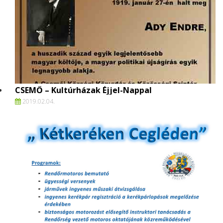
CSEMŐ – Kultúrházak Éjjel-Nappal
2019.
02.
04.