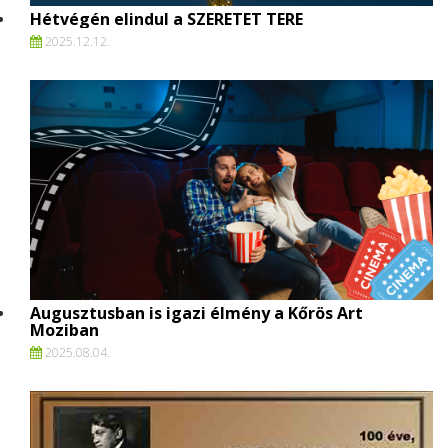
Hétvégén elindul a SZERETET TERE
2025.
12.
12.
Augusztusban is igazi élmény a Kőrös Art
Moziban
2025.
08.
04.