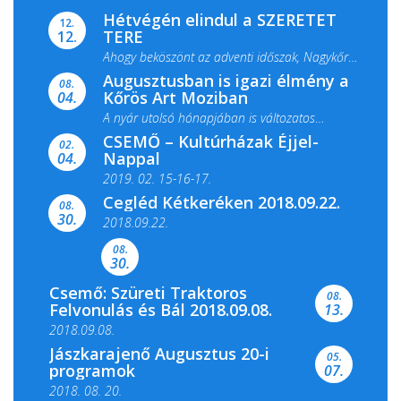
Hétvégén elindul a SZERETET
12.
TERE
12.
Ahogy beköszönt az adventi időszak, Nagykőrös
Augusztusban is igazi élmény a
ismét megtelik ünnepi fénnyel és közös...
08.
Kőrös Art Moziban
04.
A nyár utolsó hónapjában is változatos
CSEMŐ – Kultúrházak Éjjel-
filmkínálattal, családi...
02.
Nappal
04.
2019. 02. 15-16-17.
Cegléd Kétkeréken 2018.09.22.
08.
Színes és tartalmas programokkal várja a
30.
2018.09.22.
Csemői Községi Könyvtár és...
08.
30.
Csemő: Szüreti Traktoros
08.
Felvonulás és Bál 2018.09.08.
13.
2018.09.08.
Jászkarajenő Augusztus 20-i
05.
programok
07.
2018. 08. 20.