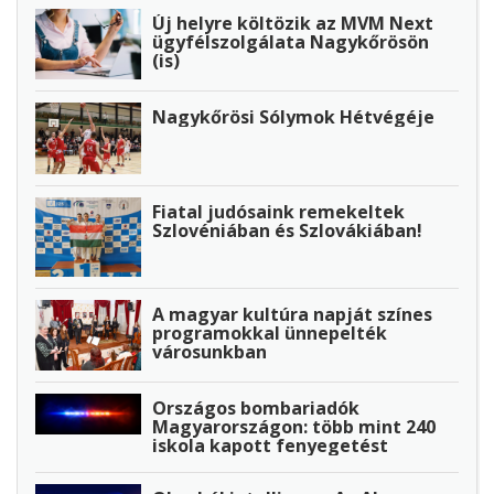
Új helyre költözik az MVM Next
ügyfélszolgálata Nagykőrösön
(is)
Nagykőrösi Sólymok Hétvégéje
Fiatal judósaink remekeltek
Szlovéniában és Szlovákiában!
A magyar kultúra napját színes
programokkal ünnepelték
városunkban
Országos bombariadók
Magyarországon: több mint 240
iskola kapott fenyegetést