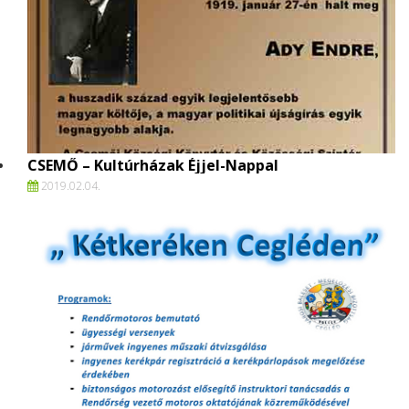
CSEMŐ – Kultúrházak Éjjel-Nappal
2019.
02.
04.