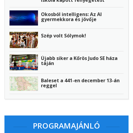
iskola kapott fenyegetést
Okosból intelligens: Az AI
gyermekkora és jövője
Szép volt Sólymok!
Újabb siker a Kőrös Judo SE háza
táján
Baleset a 441-en december 13-án
reggel
PROGRAMAJÁNLÓ