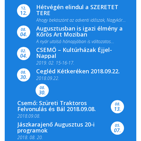
Hétvégén elindul a SZERETET
12.
TERE
12.
Ahogy beköszönt az adventi időszak, Nagykőrös
Augusztusban is igazi élmény a
ismét megtelik ünnepi fénnyel és közös...
08.
Kőrös Art Moziban
04.
A nyár utolsó hónapjában is változatos
CSEMŐ – Kultúrházak Éjjel-
filmkínálattal, családi...
02.
Nappal
04.
2019. 02. 15-16-17.
Cegléd Kétkeréken 2018.09.22.
08.
Színes és tartalmas programokkal várja a
30.
2018.09.22.
Csemői Községi Könyvtár és...
08.
30.
Csemő: Szüreti Traktoros
08.
Felvonulás és Bál 2018.09.08.
13.
2018.09.08.
Jászkarajenő Augusztus 20-i
05.
programok
07.
2018. 08. 20.