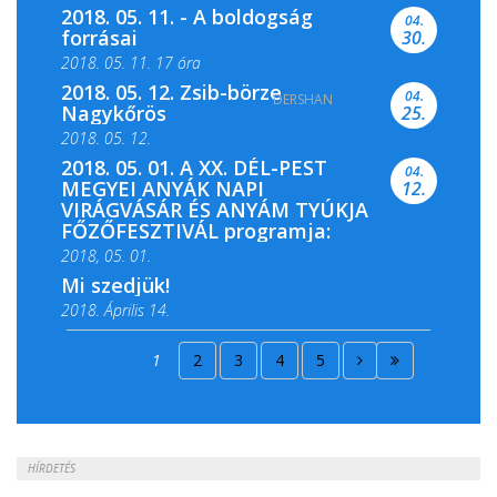
2018. 05. 11. - A boldogság
04.
forrásai
30.
2018. 05. 11. 17 óra
2018. 05. 12. Zsib-börze
04.
DERSHAN
2018. 05. 11. 19 óra
Nagykőrös
25.
2018. 05. 12.
2018. 05. 01. A XX. DÉL-PEST
04.
MEGYEI ANYÁK NAPI
12.
VIRÁGVÁSÁR ÉS ANYÁM TYÚKJA
FŐZŐFESZTIVÁL programja:
2018, 05. 01.
Mi szedjük!
2018. Április 14.
2018. Április 15.
1
2
3
4
5
2018. Április 22.
HÍRDETÉS