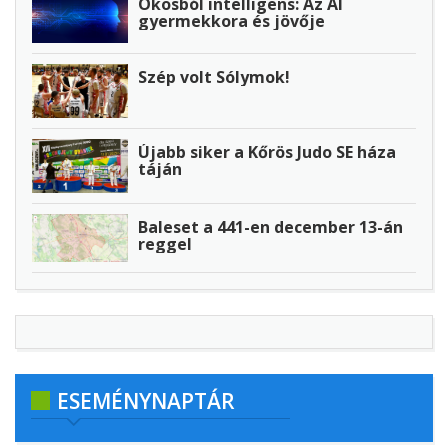
Okosból intelligens: Az AI
gyermekkora és jövője
Szép volt Sólymok!
Újabb siker a Kőrös Judo SE háza
táján
Baleset a 441-en december 13-án
reggel
ESEMÉNYNAPTÁR