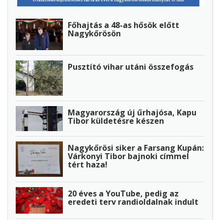
Főhajtás a 48-as hősök előtt
Nagykőrösön
Pusztító vihar utáni összefogás
Magyarország új űrhajósa, Kapu
Tibor küldetésre készen
Nagykőrösi siker a Farsang Kupán:
Várkonyi Tibor bajnoki címmel
tért haza!
20 éves a YouTube, pedig az
eredeti terv randioldalnak indult