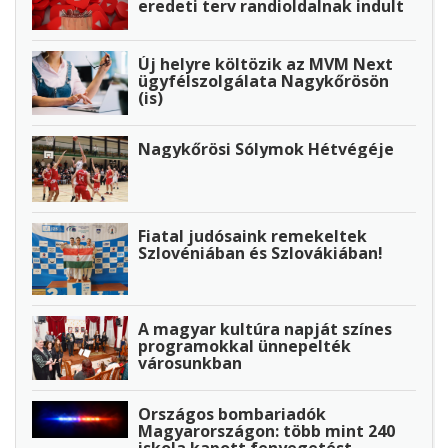
eredeti terv randioldalnak indult
Új helyre költözik az MVM Next
ügyfélszolgálata Nagykőrösön
(is)
Nagykőrösi Sólymok Hétvégéje
Fiatal judósaink remekeltek
Szlovéniában és Szlovákiában!
A magyar kultúra napját színes
programokkal ünnepelték
városunkban
Országos bombariadók
Magyarországon: több mint 240