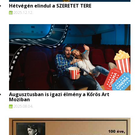
Hétvégén elindul a SZERETET TERE
2025.
12.
12.
Augusztusban is igazi élmény a Kőrös Art
Moziban
2025.
08.
04.