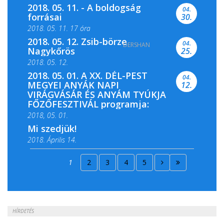
2018. 05. 11. - A boldogság
04.
forrásai
30.
2018. 05. 11. 17 óra
2018. 05. 12. Zsib-börze
04.
DERSHAN
2018. 05. 11. 19 óra
Nagykőrös
25.
2018. 05. 12.
2018. 05. 01. A XX. DÉL-PEST
04.
MEGYEI ANYÁK NAPI
12.
VIRÁGVÁSÁR ÉS ANYÁM TYÚKJA
FŐZŐFESZTIVÁL programja:
2018, 05. 01.
Mi szedjük!
2018. Április 14.
2018. Április 15.
1
2
3
4
5
2018. Április 22.
HÍRDETÉS