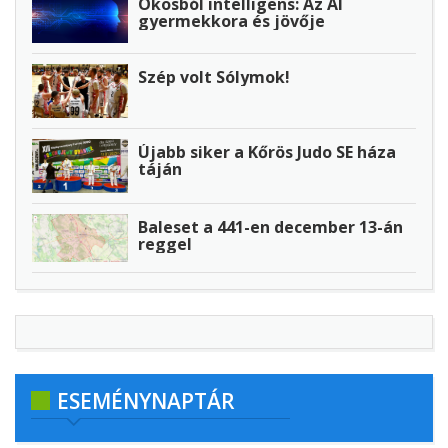
Okosból intelligens: Az AI
gyermekkora és jövője
Szép volt Sólymok!
Újabb siker a Kőrös Judo SE háza
táján
Baleset a 441-en december 13-án
reggel
ESEMÉNYNAPTÁR