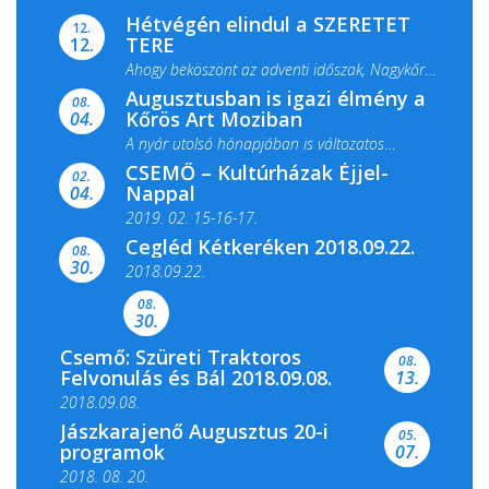
Hétvégén elindul a SZERETET
12.
TERE
12.
Ahogy beköszönt az adventi időszak, Nagykőrös
Augusztusban is igazi élmény a
ismét megtelik ünnepi fénnyel és közös...
08.
Kőrös Art Moziban
04.
A nyár utolsó hónapjában is változatos
CSEMŐ – Kultúrházak Éjjel-
filmkínálattal, családi...
02.
Nappal
04.
2019. 02. 15-16-17.
Cegléd Kétkeréken 2018.09.22.
08.
Színes és tartalmas programokkal várja a
30.
2018.09.22.
Csemői Községi Könyvtár és...
08.
30.
Csemő: Szüreti Traktoros
08.
Felvonulás és Bál 2018.09.08.
13.
2018.09.08.
Jászkarajenő Augusztus 20-i
05.
programok
07.
2018. 08. 20.