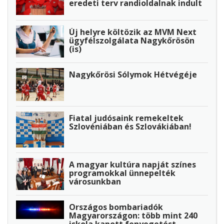
eredeti terv randioldalnak indult
Új helyre költözik az MVM Next
ügyfélszolgálata Nagykőrösön
(is)
Nagykőrösi Sólymok Hétvégéje
Fiatal judósaink remekeltek
Szlovéniában és Szlovákiában!
A magyar kultúra napját színes
programokkal ünnepelték
városunkban
Országos bombariadók
Magyarországon: több mint 240