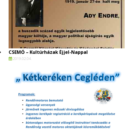
CSEMŐ – Kultúrházak Éjjel-Nappal
2019.
02.
04.