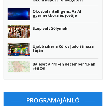
iskola kapott fenyegetést
Okosból intelligens: Az AI
gyermekkora és jövője
Szép volt Sólymok!
Újabb siker a Kőrös Judo SE háza
táján
Baleset a 441-en december 13-án
reggel
PROGRAMAJÁNLÓ