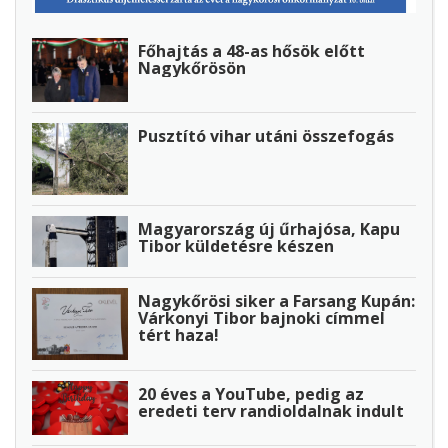
Főhajtás a 48-as hősök előtt
Nagykőrösön
Pusztító vihar utáni összefogás
Magyarország új űrhajósa, Kapu
Tibor küldetésre készen
Nagykőrösi siker a Farsang Kupán:
Várkonyi Tibor bajnoki címmel
tért haza!
20 éves a YouTube, pedig az
eredeti terv randioldalnak indult