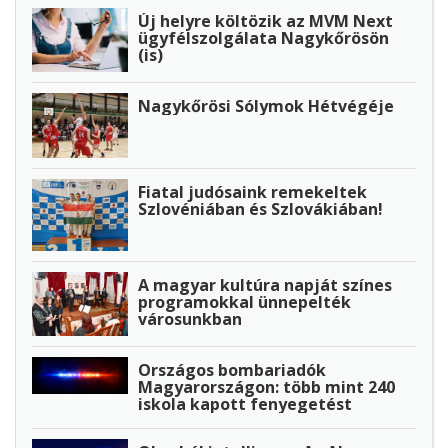
Új helyre költözik az MVM Next
ügyfélszolgálata Nagykőrösön
(is)
Nagykőrösi Sólymok Hétvégéje
Fiatal judósaink remekeltek
Szlovéniában és Szlovákiában!
A magyar kultúra napját színes
programokkal ünnepelték
városunkban
Országos bombariadók
Magyarországon: több mint 240
iskola kapott fenyegetést