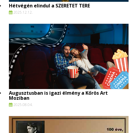
Hétvégén elindul a SZERETET TERE
2025.
12.
12.
Augusztusban is igazi élmény a Kőrös Art
Moziban
2025.
08.
04.