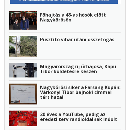
Főhajtás a 48-as hősök előtt
Nagykőrösön
Pusztító vihar utáni összefogás
Magyarország új űrhajósa, Kapu
Tibor küldetésre készen
Nagykőrösi siker a Farsang Kupán:
Várkonyi Tibor bajnoki címmel
tért haza!
20 éves a YouTube, pedig az
eredeti terv randioldalnak indult