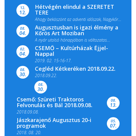
Hétvégén elindul a SZERETET
12.
TERE
12.
Ahogy beköszönt az adventi időszak, Nagykőrös
Augusztusban is igazi élmény a
ismét megtelik ünnepi fénnyel és közös...
08.
Kőrös Art Moziban
04.
A nyár utolsó hónapjában is változatos
CSEMŐ – Kultúrházak Éjjel-
filmkínálattal, családi...
02.
Nappal
04.
2019. 02. 15-16-17.
Cegléd Kétkeréken 2018.09.22.
08.
Színes és tartalmas programokkal várja a
30.
2018.09.22.
Csemői Községi Könyvtár és...
08.
30.
Csemő: Szüreti Traktoros
08.
Felvonulás és Bál 2018.09.08.
13.
2018.09.08.
Jászkarajenő Augusztus 20-i
05.
programok
07.
2018. 08. 20.