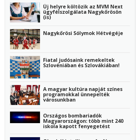
Új helyre költözik az MVM Next
ügyfélszolgálata Nagykőrösön
(is)
Nagykőrösi Sólymok Hétvégéje
Fiatal judósaink remekeltek
Szlovéniában és Szlovákiában!
A magyar kultúra napját színes
programokkal ünnepelték
városunkban
Országos bombariadók
Magyarországon: több mint 240
iskola kapott fenyegetést