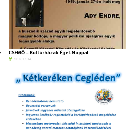
CSEMŐ – Kultúrházak Éjjel-Nappal
2019.
02.
04.