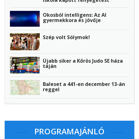
iskola kapott fenyegetést
Okosból intelligens: Az AI
gyermekkora és jövője
Szép volt Sólymok!
Újabb siker a Kőrös Judo SE háza
táján
Baleset a 441-en december 13-án
reggel
PROGRAMAJÁNLÓ