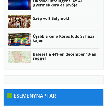
Okosból intelligens: Az AI
gyermekkora és jövője
Szép volt Sólymok!
Újabb siker a Kőrös Judo SE háza
táján
Baleset a 441-en december 13-án
reggel
ESEMÉNYNAPTÁR