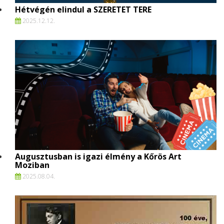
Hétvégén elindul a SZERETET TERE
2025.
12.
12.
Augusztusban is igazi élmény a Kőrös Art
Moziban
2025.
08.
04.