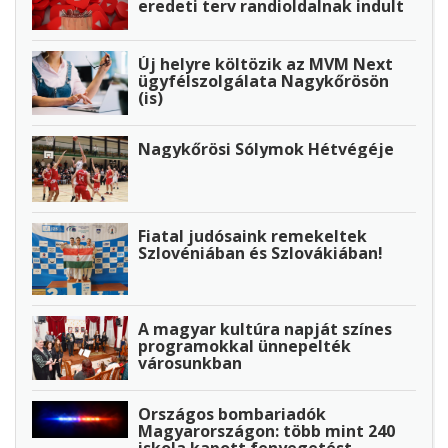
eredeti terv randioldalnak indult
Új helyre költözik az MVM Next
ügyfélszolgálata Nagykőrösön
(is)
Nagykőrösi Sólymok Hétvégéje
Fiatal judósaink remekeltek
Szlovéniában és Szlovákiában!
A magyar kultúra napját színes
programokkal ünnepelték
városunkban
Országos bombariadók
Magyarországon: több mint 240