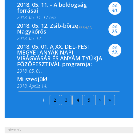
2018. 05. 11. - A boldogság
04.
forrásai
30.
2018. 05. 11. 17 óra
2018. 05. 12. Zsib-börze
04.
DERSHAN
2018. 05. 11. 19 óra
Nagykőrös
25.
2018. 05. 12.
2018. 05. 01. A XX. DÉL-PEST
04.
MEGYEI ANYÁK NAPI
12.
VIRÁGVÁSÁR ÉS ANYÁM TYÚKJA
FŐZŐFESZTIVÁL programja:
2018, 05. 01.
Mi szedjük!
2018. Április 14.
2018. Április 15.
1
2
3
4
5
2018. Április 22.
HÍRDETÉS